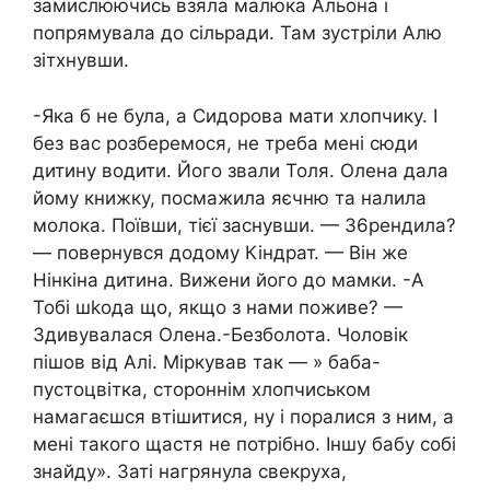
замислюючись взяла малюка Альона і
попрямувала до сільради. Там зустріли Алю
зітхнувши.
-Яка б не була, а Сидорова мати хлопчику. І
без вас розберемося, не треба мені сюди
дитину водити. Його звали Толя. Олена дала
йому книжку, посмажила яєчню та налила
молока. Поївши, тієї заснувши. — З6рендила?
— повернувся додому Кіндрат. — Він же
Нінкіна дитина. Вижени його до мамки. -А
Тобі шkода що, якщо з нами поживе? —
Здивувалася Олена.-Безболота. Чоловік
пішов від Алі. Міркував так — » баба-
пустоцвітка, стороннім хлопчиськом
намагаєшся втішитися, ну і поралися з ним, а
мені такого щастя не потрібно. Іншу бабу собі
знайду». Заті нагрянула свекруха,