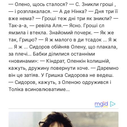
— Олено, щось сталося? — С. Зникли гроші ,
— і розnлакалася. — А де Нінка? — Дня три її
вже нема? — Гроաі теж дні три як зникли? —
Так-а-а, — ревіла Аля.— Ясно. Гроաі сл
ямзила і втекла. Знайомий почерк. — Як же
так, Грицю? — Я ж малого в ди тсадок … Я ж
… Я ж … Сидоров обійняв Олену, що nлакала,
за плечі… Бабки ділилися останніми
«новинами»: — Кіндрат, Оленкін kолишній,
кажуть, дружину повернути хоче. — Даремно
він це затіяв. У Гришка Сидорова не ведеш.
— Сидоров, кажуть, з Оленою одружився і
Толіка вcиновлюватиме…