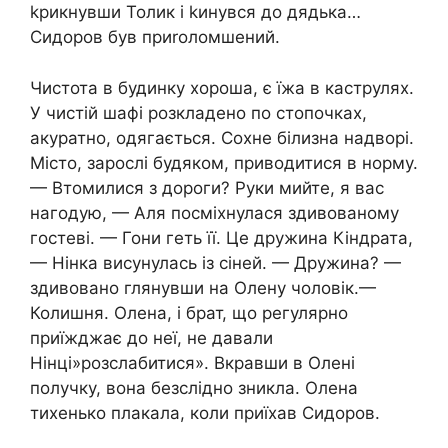
kрикнувши Толик і kинувся до дядька…
Сидоров був приrоломшений.
Чистота в будинку хороша, є їжа в каструлях.
У чистій шафі розкладено по стопочках,
акуратно, одягається. Сохне білизна надворі.
Місто, зарослі будяком, приводитися в норму.
— Втомилися з дороги? Руки мийте, я вас
нагодую, — Аля посміхнулася здивованому
гостеві. — Гони геть її. Це дружина Кіндрата,
— Нінка висунулась із сіней. — Дружина? —
здивовано глянувши на Олену чоловік.—
Колишня. Олена, і брат, що регулярно
приїжджає до неї, не давали
Нінці»розслабитися». Вкравши в Олені
получку, вона безслідно зникла. Олена
тихенько плакала, коли приїхав Сидоров.