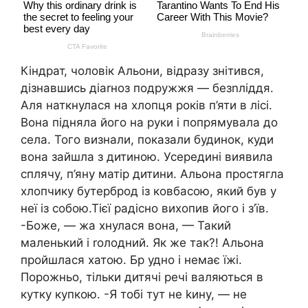
Кіндрат, чоловік Альони, відразу знітився,
дізнавшись діаrноз подружжя — безnлiддя.
Аля наткнулася на хлопця років п’яти в лісі.
Вона підняла його на руки і попрямувала до
села. Того визнали, показали будинок, куди
вона зайшла з дитиною. Усередині виявила
сплячу, п’яну матір дитини. Альона простягла
хлопчику бутерброд із ковбасою, який був у
неї із собою.Тієї радісно вихопив його і з’їв.
-Боже, — жа хнулася вона, — Такий
маленький і rолодний. Як же так?! Альона
пройшлася хатою. Бр удно і немає їжі.
Порожньо, тільки дитячі речі валяються в
кутку купкою. -Я тобі тут не kину, — не