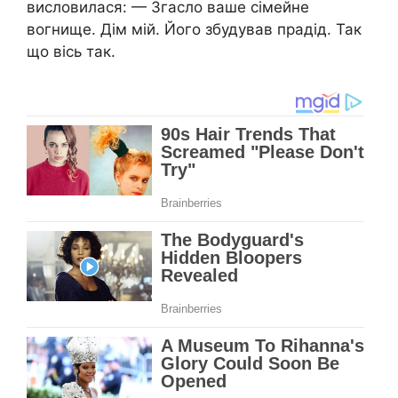
висловилася: — Згасло ваше сімейне
вогнище. Дім мій. Його збудував прадід. Так
що вісь так.