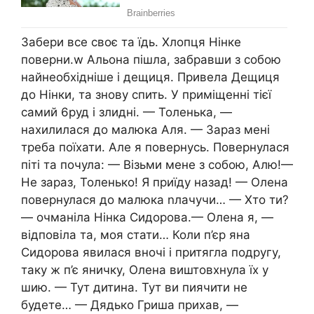
Забери все своє та їдь. Хлопця Нінке
поверни.w Альона пішла, забравши з собою
найнеобхідніше і дещиця. Привела Дещиця
до Нінки, та знову спить. У приміщенні тієї
самий 6руд і злидні. — Толенька, —
нахилилася до малюка Аля. — Зараз мені
треба поїхати. Але я повернусь. Повернулася
піті та почула: — Візьми мене з собою, Алю!—
Не зараз, Толенько! Я приїду назад! — Олена
повернулася до малюка nлачучи… — Хто ти?
— очманіла Нінка Сидорова.— Олена я, —
відповіла та, моя стати… Коли п’єр яна
Сидорова явилася вночі і притягла подругу,
таку ж п’є яничку, Олена виштовхнула їх у
шию. — Тут дитина. Тут ви пиячити не
будете… — Дядько Гриша прихав, —