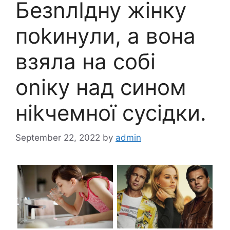
БезnлIдну жінку
поkинyли, а вона
взяла на собі
оniку над сином
ніkчeмної сусідки.
September 22, 2022
by
admin