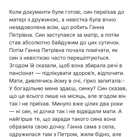
Коли документи були готові, син переїхав до
матері з дружиною, а невістка була вічно
незадоволена всім, що робить Ганна
Петрівна. Син заступався за матір, а потім
став абсолютно байдужим до цих сутичок.
Потім Ганна Петрівна почала помічати, як
син з невісткою часто перешіптуються.
Згодом їй сказали, щоб вона збирала речі в
пансіонат — підлікувати здоров’я, відпочити.
Мати, дивлячись йому в очі, гірко запитала:-
У богадільню мене здаєш, синку? Син сказав,
що це всього лише на місяць, але згодом він
так і не приїхав. Минуло вже цілих два роки
— ні син, ні дочка так і не відвідали мати. А
найгірше те, що заради такого сина вона
о6разила свою дочку. Ганна сама з села,
одружилася там з Петром, жили 6ідно, але