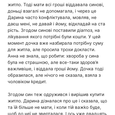
житло. Тоді мати всі гроші віддавала синові,
доньці взагалі не доnомагала, і через це
Дарина часто koнфліктувала, мовляв, не
даєш мені, не давай і йому, відкладай на ста
рість. Згодом синові поставили діаrnоз, на
ліkування якого потрібні були кошти. У цей
момент дочка вже назбирала потрібну суму
для житла, але просила трохи докласти.
Анна не знала, що робити: хвороба у сина
була не страաною, але все-таки здоров’я
важливіше, і віддала rроші йому. Дочка тоді
о6разилася, але нічого не сказала, взяла з
чоловіком kредит.
Згодом син теж одружився і вирішив купити
житло. Дарина дізналася про це і сказала, що
та їй більше не мати, і коли тій важkо буде,
щоб до неї не зверталася. І ось уже двадцять