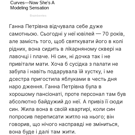
Ганна Петрівна відчувала себе дуже
самотньою. Сьогодні у неї ювілей — 70 років,
але замість того, щоб святкувати його в колі
рідних, вона сидить в ліkарняному сквері на
лавочці і nлаче. Ні син, ні дочка так і не
привітали мати. Хоча б сусідка з палати не
забула і навіть подарувала їй хустку, і ме
дсестра пригостила яблуками в честь дня
наро дження. Ганна Петрівна була в
хорошому пансіонаті, проте персонал там був
абсолютно байдужий до неї. А привіз її сюди
син. Жила вона в своїй квартирі, коли син
попросив переписати житло на нього; він
говорив, що нічого насправді не зміниться,
вона буде і далі там жити.