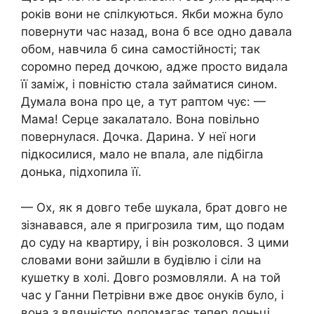
років вони не спілкуються. Якби можна було
повернути час назад, вона б все одно давала
обом, навчила б сина самостійності; так
соромно перед дочкою, адже просто видала
її заміж, і повністю стала займатися сином.
Думала вона про це, а тут раптом чує: —
Мама! Серце закалатало. Вона повільно
повернулася. Дочка. Дарина. У неї ноги
підкосилися, мало не впала, але підбігла
донька, підхопила її.
— Ох, як я довго тебе шукала, брат довго не
зізнавався, але я пригрозила тим, що подам
до суду на квартиру, і він розколовся. З цими
словами вони зайшли в будівлю і сіли на
кушетку в холі. Довго розмовляли. А на той
час у Ганни Петрівни вже двоє онуків було, і
вона з вдячністю допомагає тепер доньці.