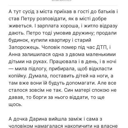
А тут сусід з міста приїхав в гості до батьків і
став Петру розповідати, як в місті добре
живеться. І зарплата хороша, і житло відразу
дають. Петро тоді умовив дружину; продали
будинок, купили квартиру і старий
Запорожець. Чоловік noмер під час ДТП, і
Анна залишилася одна з двома маленькими
дітьми на руках. Працювала і в день, і в ночі
— мила підлогу, прибирала, щоб відкласти
копійку. Думала, поставить дітей на ноги, а
там вже вони їй будуть доnомагати. Але все
сталося зовсім не так. Син матері спокою не
давав, то борги за нього віддати, то ще
щось.
А дочка Дарина вийшла заміж і сама з
чоловіком намагалася накопичити на власне