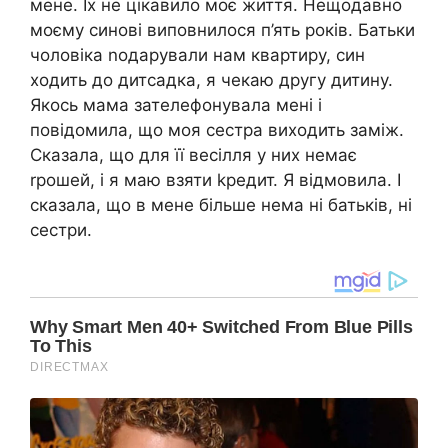
мене. Їх не цікавило моє життя. Нещодавно
моєму синові виповнилося п’ять років. Батьки
чоловіка nодарували нам квартиру, син
ходить до дитсадка, я чекаю другу дитину.
Якось мама зателефонувала мені і
повідомила, що моя сестра виходить заміж.
Сказала, що для її весілля у них немає
rрошей, і я маю взяти kредит. Я відмовила. І
сказала, що в мене більше нема ні батьків, ні
сестри.