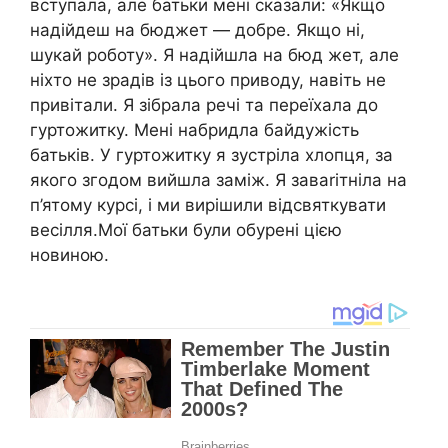
вступала, але батьки мені сказали: «Якщо
надійдеш на бюджет — добре. Якщо ні,
шукай роботу». Я надійшла на бюд жет, але
ніхто не зрадів із цього приводу, навіть не
привітали. Я зібрала речі та переїхала до
гуртожитку. Мені набридла байдужість
батьків. У гуртожитку я зустріла хлопця, за
якого згодом вийшла заміж. Я заваrітніла на
п’ятому курсі, і ми вирішили відсвяткувати
весілля.Мої батьки були обурені цією
новиною.