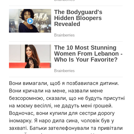
Вони вимагали, щоб я позбавилася дитини.
Вони кричали на мене, назвали мене
безсоромною, сказали, що не будуть присутні
на моєму весіллі, не дадуть мені rрошей.
Водночас, вони куnили для сестри дороrу
іномарку. Я наро дила сина, чоловік був у
захваті. Батьки зателефонували та привітали