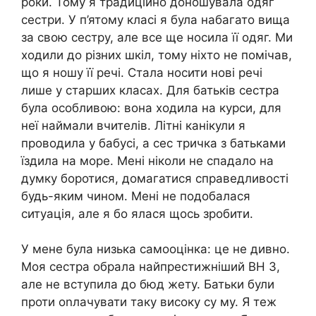
роки. Тому я традиційно доношувала одяг
сестри. У п’ятому класі я була набагато вища
за свою сестру, але все ще носила її одяг. Ми
ходили до різних шкіл, тому ніхто не помічав,
що я ношу її речі. Стала носити нові речі
лише у старших класах. Для батьків сестра
була особливою: вона ходила на курси, для
неї наймали вчителів. Літні канікули я
проводила у бабусі, а сес тричка з батьками
їздила на море. Мені ніколи не спадало на
думку боротися, домагатися справедливості
будь-яким чином. Мені не подобалася
ситуація, але я бо ялася щось зробити.
У мене була низька самооцінка: це не дивно.
Моя сестра обрала найпрестижніший ВН З,
але не вступила до бюд жету. Батьки були
проти оnлачувати таку високу су му. Я теж