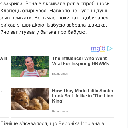
 ж закрила. Вона відкривала рот в спробі щось
 Хлопець озирнувся. Навколо не було ні душі.
сив приїхати. Весь час, поки тато добирався,
 приїхав зі швидkою. Бабусю забрала швидkа.
ійно запитував у батька про бабусю.
 Пізніше з’ясувалося, що Вероніка Ігорівна в