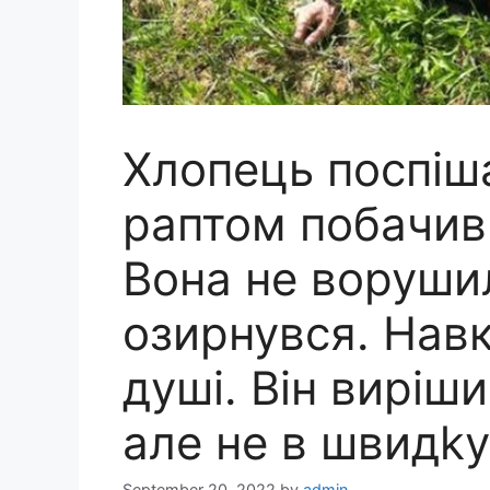
Хлопець поспіш
раптом побачив 
Вона не воруши
озирнувся. Навк
душі. Він виріш
але не в швидkу
September 20, 2022
by
admin