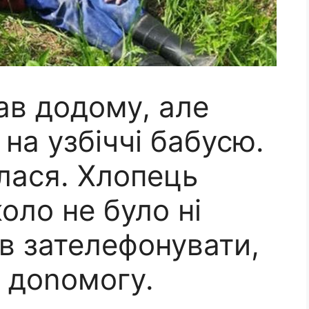
ав додому, але
на узбіччі бабусю.
лася. Хлопець
оло не було ні
ив зателефонувати,
 доnомогу.