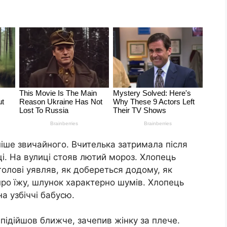
іше звичайного. Вчителька затримала після
оці. На вулиці стояв лютий мороз. Хлопець
 голові уявляв, як добереться додому, як
 про їжу, шлунок характерно шумів. Хлопець
а узбіччі бабусю.
підійшов ближче, зачепив жінку за плече.