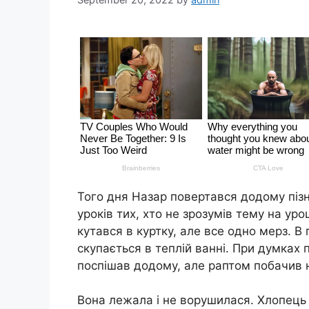
Того дня Назар повертався додому пізн
уроків тих, хто не зрозумів тему на ур
кутався в куртку, але все одно мерз. В
скупається в теплій ванні. При думках
поспішав додому, але раптом побачив н
Вона лежала і не ворушилася. Хлопець 