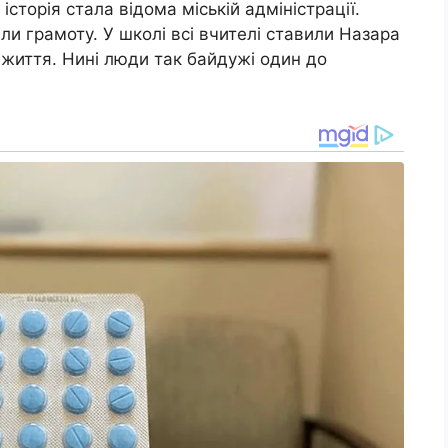
сторія стала відома міській адміністрації.
ли грамоту. У школі всі вчителі ставили Назара
 життя. Нині люди так байдужі один до