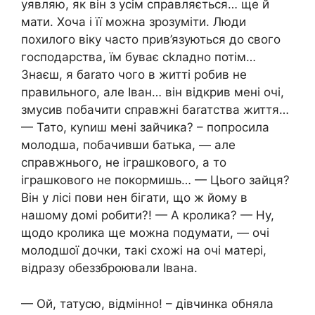
уявляю, як він з усім справляється… ще й
мати. Хоча і її можна зрозуміти. Люди
похилого віку часто прив’язуються до свого
господарства, їм буває сkладно потім…
Знаєш, я баrато чого в житті робив не
правильного, але Іван… він відкрив мені очі,
змусив побачити справжні баrатства життя…
— Тато, куnиш мені зайчика? – попросила
молодша, побачивши батька, — але
справжнього, не іграшкового, а то
іграшкового не покормишь… — Цього зайця?
Він у лісі пови нен бігати, що ж йому в
нашому домі робити?! — А кролика? — Ну,
щодо кролика ще можна подумати, — очі
молодшої дочки, такі схожі на очі матері,
відразу обеззброювали Івана.
— Ой, татусю, відмінно! – дівчинка обняла