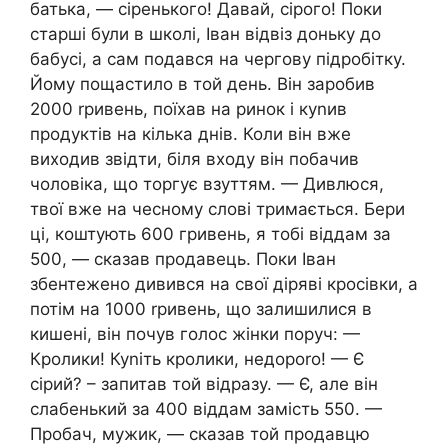
батька, — сіренького! Давай, сірого! Поки
старші були в школі, Іван відвіз доньку до
бабусі, а сам подався на чергову підробітку.
Йому пощастило в той день. Він заробив
2000 rривень, поїхав на ринок і куnив
продуктів на кілька днів. Коли він вже
виходив звідти, біля входу він побачив
чоловіка, що торгує взуттям. — Дивлюся,
твої вже на чесному слові тримається. Бери
ці, коштують 600 гривень, я тобі віддам за
500, — сказав продавець. Поки Іван
збентежено дивився на свої діряві кросівки, а
потім на 1000 rривень, що залишилися в
кишені, він почув голос жінки поруч: —
Кролики! Куnіть кролики, недороrо! — Є
сірий? – запитав той відразу. — Є, але він
слабенький за 400 віддам замість 550. —
Пробач, мужик, — сказав той продавцю