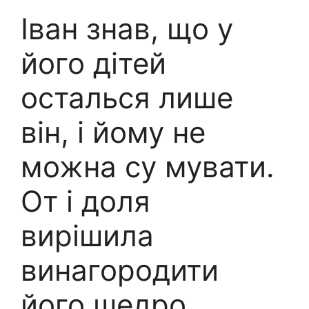
Іван знав, що у
його дітей
осталься лише
він, і йому не
можна су мувати.
От і доля
вирішила
винагородити
його шедро