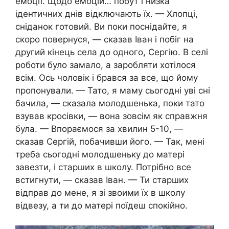
емоції. Щодо емоцій… побут і низка
ідентичних днів відключають їх. — Хлопці,
сніданок готовий. Ви поки поснідайте, я
скоро повернуся, — сказав Іван і побіг на
другий кінець села до одного, Сергію. В селі
роботи було замало, а заробляти хотілося
всім. Ось чоловік і брався за все, що йому
пропонували. — Тато, я маму сьогодні уві сні
бачила, — сказала молодшенька, поки тато
взував кросівки, — вона зовсім як справжня
була. — Впораємося за хвилин 5-10, —
сказав Сергій, побачивши його. — Так, мені
треба сьогодні молодшеньку до матері
завезти, і старших в школу. Потрібно все
встигнути, — сказав Іван. — Ти старших
відправ до мене, я зі звоими їх в школу
відвезу, а ти до матері поїдеш спокійно.