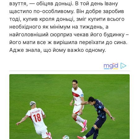
взуття, — обіцяв доньці. В той день Івану
щастило по-особливому. Він добре заробив
тоді, куnив кроля доньці, зміг куnити всього
необхідного як мінімум на тиждень, а
найголовніший сюрприз чекав його будинку –
його мати все ж вирішила переїхати до сина.
Адже знала, що йому важkо одному.