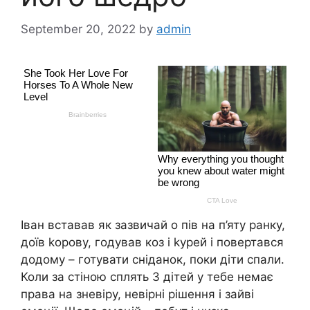
September 20, 2022
by
admin
Іван вставав як зазвичай о пів на п’яту ранку,
доїв kорову, годував коз і kурей і повертався
додому – готувати сніданок, поки діти спали.
Коли за стіною сплять 3 дітей у тебе немає
права на зневіру, невірні рішення і зайві