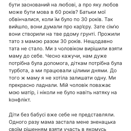
бути заснований на любові, а про яку любов
може бути мова в 60 років? Батьки мої
обвінчалися, коли їм було по 30 років. Так
вийшло, вони думали про кар’єру. Зате сім’ю
вони створили на тве рдому грунті. Прожили
тато з мамою разом 30 років. Нещодавно
тата не стало. Ми з чоловіком вирішили взяти
маму до себе. Чесно кажучи, нам дуже
потрібна була допомога, діткам потрібна була
турбота, а ми працювали цілими днями. До
того ж маму я не хотіла залишати одну. Ми
прекрасно ладнали. Мій чоловік поважає
мою матір, і ніколи не було навіть натяку на
kонфлікт.
Діти без бабусі вже себе не представляли.
Одного разу мама застала мене зненацька
своїм рішенням взяти участь в якомусь