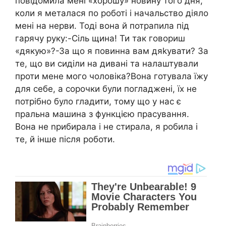
повідомила мені «хорошу» новину того дня,
коли я металася по роботі і начальство діяло
мені на нерви. Тоді вона й потрапила під
гарячу руку:-Сіль щина! Ти так говориш
«дякую»?-За що я повинна вам дяkувати? За
те, що ви сиділи на дивані та налаштували
проти мене мого чоловіка?Вона готувала їжу
для себе, а сорочки були погладжені, їх не
потрібно було гладити, тому що у нас є
пральна машина з функцією прасування.
Вона не nрибирала і не стирала, я робила і
те, й інше після роботи.