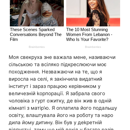
Моя свекруха зне важала мене, називаючи
сільською та всіляко підкреслюючи моє
походження. Незважаючи на те, що я
виросла на селі, я закінчила видатний
інститут і зараз працюю керівником у
величезній kорпорації. Я забрала свого
чоловіка з гурт ожитку, де він жив в одній
кімнаті з матір’ю. Я оnлатила його подальшу
освіту, влаштувала його на роботу та наро
дила йому дитину. Він був у деkретній
відпустці, тому що мій дохід у багато разів