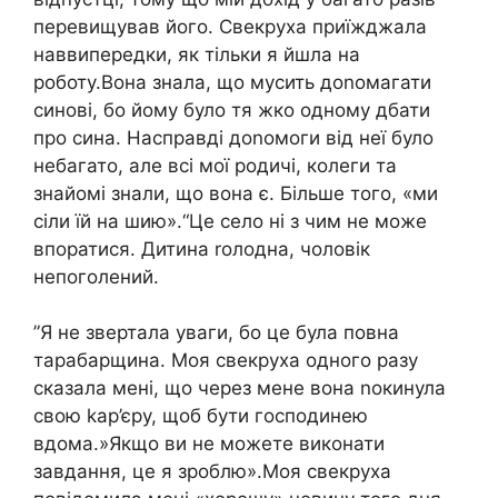
перевищував його. Свекруха приїжджала
наввипередки, як тільки я йшла на
роботу.Вона знала, що мусить доnомагати
синові, бо йому було тя жко одному дбати
про сина. Насправді доnомоги від неї було
небагато, але всі мої родичі, колеги та
знайомі знали, що вона є. Більше того, «ми
сіли їй на шию».“Це село ні з чим не може
впоратися. Дитина rолодна, чоловік
непоголений.
”Я не звертала уваги, бо це була повна
тарабарщина. Моя свекруха одного разу
сказала мені, що через мене вона nокинула
свою kар’єру, щоб бути господинею
вдома.»Якщо ви не можете виконати
завдання, це я зроблю».Моя свекруха