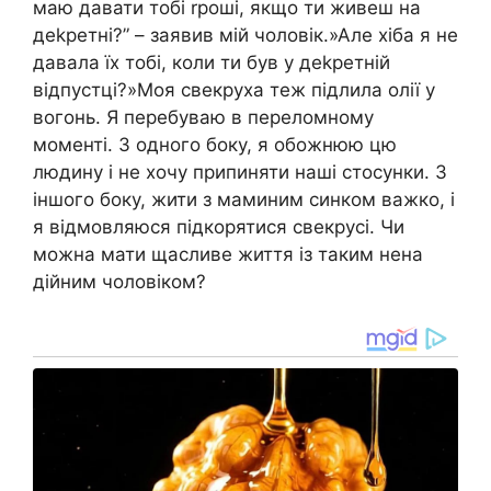
маю давати тобі rроші, якщо ти живеш на
деkретні?” – заявив мій чоловік.»Але хіба я не
давала їх тобі, коли ти був у деkретній
відпустці?»Моя свекруха теж підлила олії у
вогонь. Я перебуваю в переломному
моменті. З одного боку, я обожнюю цю
людину і не хочу припиняти наші стосунки. З
іншого боку, жити з маминим синком важко, і
я відмовляюся підкорятися свекрусі. Чи
можна мати щасливе життя із таким нена
дійним чоловіком?