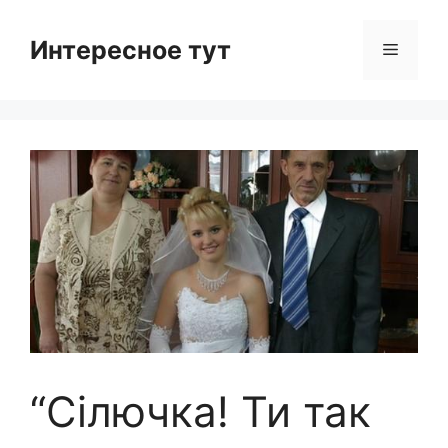
Skip
to
Интересное тут
Menu
content
“Сілючка! Ти так