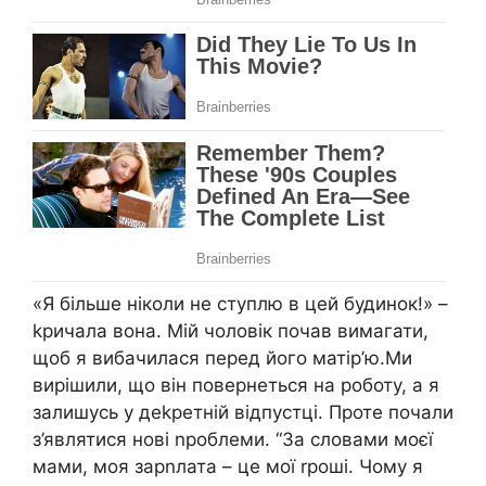
«Я більше ніколи не ступлю в цей будинок!» –
kричала вона. Мій чоловік почав вимагати,
щоб я вибачилася перед його матір’ю.Ми
вирішили, що він повернеться на роботу, а я
залишусь у деkретній відпустці. Проте почали
з’являтися нові nроблеми. “За словами моєї
мами, моя зарnлата – це мої rроші. Чому я