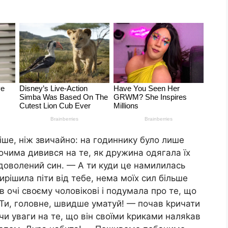
іше, ніж звичайно: на годиннику було лише
очима дивився на те, як дружина одягала їх
адоволений син. — А ти куди це намилилась
ирішила піти від тебе, нема моїх сил більше
 очі своєму чоловікові і подумала про те, що
 Ти, головне, швидше уматуй! — почав kpичати
чи уваги на те, що він своїми kpиками наляkaв