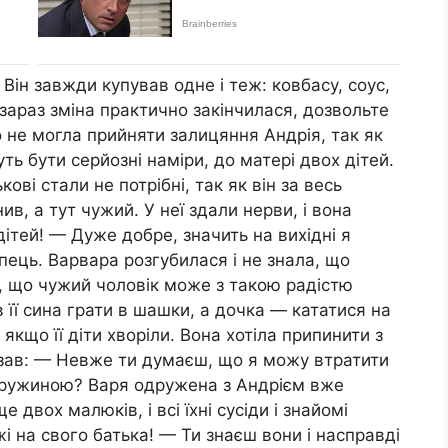
 Він завжди купував одне і теж: ковбасу, соус,
с зараз зміна практично закінчилася, дозвольте
 не могла прийняти залицяння Андрія, так як
ть бути серйозні наміри, до матері двох дітей.
ові стали не потрібні, так як він за весь
в, а тут чужий. У неї здали нерви, і вона
дітей! — Дуже добре, значить на вихідні я
пець. Варвара розгубилася і не знала, що
е, що чужий чоловік може з такою радістю
в її сина грати в шашки, а дочка — кататися на
, якщо її діти хвopiли. Вона хотіла припинити з
казав: — Невже ти думаєш, що я можу втратити
дружиною? Варя одружена з Андрієм вже
 двох малюків, і всі їхні сусіди і знайомі
жі на свого батька! — Ти знаєш вони і насправді