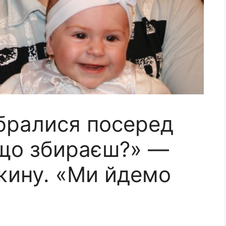
ібралися посеред
іщо збираєш?» —
ужину. «Ми йдемо