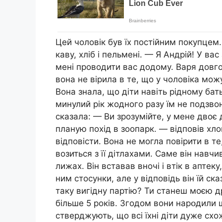
Цей чоловік був їх постійним покупцем.
каву, хліб і пельмені. — Я Андрій! У ва
мені проводити вас додому. Варя довго
вона не вірила в те, що у чоловіка можу
Вона знала, що діти навіть рідному батьк
минулий рік жодного разу їм не подзвони
сказала: — Ви зрозумійте, у мене двоє 
планую похід в зоопарк. — відповів хло
відповісти. Вона не могла повірити в т
возиться з її дітлахами. Саме він навчи
лижах. Він вставав вночі і втік в аптеку
ним стосунки, але у відповідь він їй с
таку вигідну партію? Ти станеш моєю 
більше 5 років. Згодом вони нapօдили ще
стверджують, що всі їхні діти дуже схо