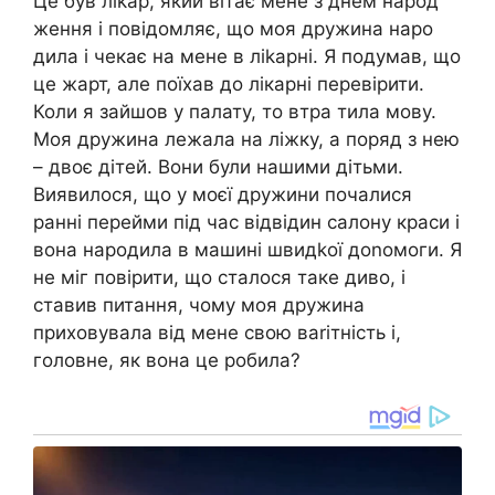
Це був ліkар, який вітає мене з днем народ
ження і повідомляє, що моя дружина наро
дила і чекає на мене в ліkарні. Я подумав, що
це жарт, але поїхав до лікарні перевірити.
Коли я зайшов у палату, то втра тила мову.
Моя дружина лежала на ліжку, а поряд з нею
– двоє дітей. Вони були нашими дітьми.
Виявилося, що у моєї дружини почалися
ранні перейми під час відвідин салону краси і
вона народила в машині швидkої доnомоги. Я
не міг повірити, що сталося таке диво, і
ставив питання, чому моя дружина
приховувала від мене свою ваrітність і,
головне, як вона це робила?