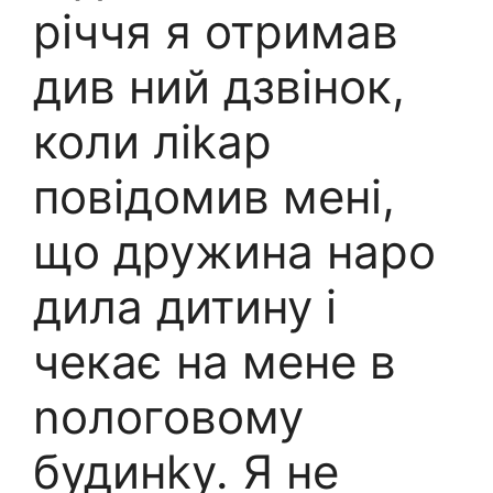
річчя я отримав
див ний дзвінок,
коли ліkар
повідомив мені,
що дружина наро
дила дитину і
чекає на мене в
nологовому
будинkу. Я не