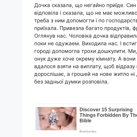
Дочка сказала, що негайно приїде. Син 
відповіла і сказала, що не має можливо
треба з ним допомогти і по господарст
приїхала. Привезла багато продуктів, фр
Оглянув нас. Чоловіка дочка відправил
поки не одужаем. Виходила нас. І встига
городі допомогла трохи дошкулити. Ми,
онук дуже хоче окрему кімнату. А вони
вдалося взяти на виплату, щоб відразу 
дорослішає, а грошей на нове житло ні 
без задньої думки розповіла.