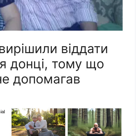
вирішили віддати
я донці, тому що
не допомагав