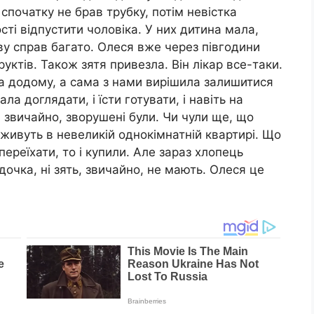
спочатку не брав трубку, потім невістка
сті відпустити чоловіка. У них дитина мала,
ву справ багато. Олеся вже через півгодини
уктів. Також зятя привезла. Він лікар все-таки.
а додому, а сама з нами вирішила залишитися
ла доглядати, і їсти готувати, і навіть на
 звичайно, зворушені були. Чи чули ще, що
 живуть в невеликій однокімнатній квартирі. Що
переїхати, то і купили. Але зараз хлопець
дочка, ні зять, звичайно, не мають. Олеся це