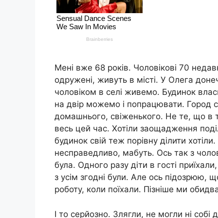
Мені вже 68 років. Чоловікові 70 недав
одружені, живуть в місті. У Олега донеч
чоловіком в селі живемо. Будинок влас
на двір можемо і попрацювати. Город 
домашнього, свіженького. Не те, що в 
весь цей час. Хотіли заощадження поділ
будинок свій теж порівну ділити хотіли
несправедливо, мабуть. Ось так з чоло
була. Одного разу діти в гості приїхали
з усім згодні були. Але ось підозрюю, щ
роботу, коли поїхали. Пізніше ми обидва
І то серйозно. Злягли, не могли ні собі