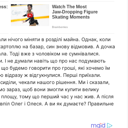
ли нічого міняти в розділі майна. Однак, коли
картоплю на базар, син знову відмовив. А дочка
ла. Тоді вже з чоловіком не сумнівалися.
и. І не думали навіть що про нас подумають
, що будемо говорити про гроші, які хочемо їм
ю відразу ж відгукнулися. Перші приїхали.
 сиділи, чекали нашого рішення. Ми і сказали,
мо зараз, щоб вони змогли купити велику
у площу, тому що перший час у нас жив. А після
авпіл Олег і Олеся. А ви як думаєте? Правильне