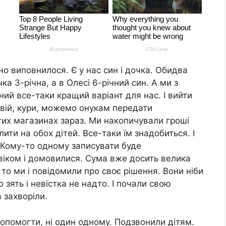
но виповнилося. Є у нас син і дочка. Обидва
ка 3-річна, а в Олесі 6-річний син. А ми з
ний все-таки кращий варіант для нас. І вийти
свій, кури, можемо онукам передати
тих магазинах зараз. Ми накопичували гроші
ити на обох дітей. Все-таки їм знадобиться. І
. Кому-то одному записувати буде
віком і домовилися. Сума вже досить велика
, то ми і повідомили про своє рішення. Вони ніби
о зять і невістка не надто. І почали свою
 захворіли.
 допомогти, ні один одному. Подзвонили дітям.