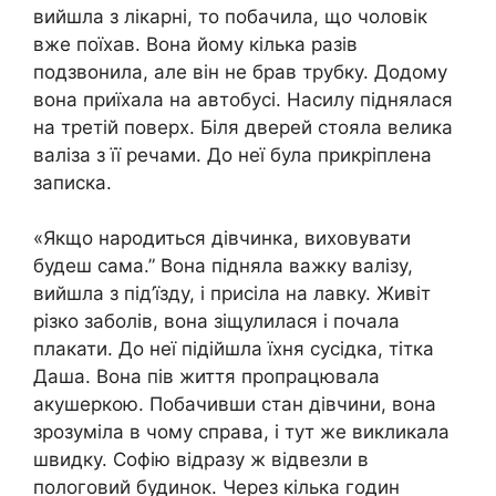
вийшла з лікарні, то побачила, що чоловік
вже поїхав. Вона йому кілька разів
подзвонила, але він не брав трубку. Додому
вона приїхала на автобусі. Насилу піднялася
на третій поверх. Біля дверей стояла велика
валіза з її речами. До неї була прикріплена
записка.
«Якщо народиться дівчинка, виховувати
будеш сама.” Вона підняла важку валізу,
вийшла з під’їзду, і присіла на лавку. Живіт
різко заболів, вона зіщулилася і почала
плакати. До неї підійшла їхня сусідка, тітка
Даша. Вона пів життя пропрацювала
акушеркою. Побачивши стан дівчини, вона
зрозуміла в чому справа, і тут же викликала
швидку. Софію відразу ж відвезли в
пологовий будинок. Через кілька годин