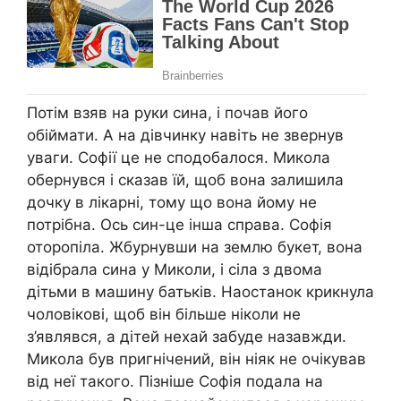
Потім взяв на руки сина, і почав його
обіймати. А на дівчинку навіть не звернув
уваги. Софії це не сподобалося. Микола
обернувся і сказав їй, щоб вона залишила
дочку в лікарні, тому що вона йому не
потрібна. Ось син-це інша справа. Софія
оторопіла. Жбурнувши на землю букет, вона
відібрала сина у Миколи, і сіла з двома
дітьми в машину батьків. Наостанок крикнула
чоловікові, щоб він більше ніколи не
з’являвся, а дітей нехай забуде назавжди.
Микола був пригнічений, він ніяк не очікував
від неї такого. Пізніше Софія подала на