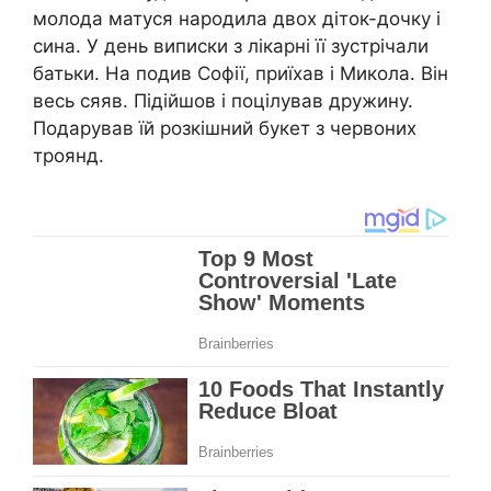
молода матуся народила двох діток-дочку і
сина. У день виписки з лікарні її зустрічали
батьки. На подив Софії, приїхав і Микола. Він
весь сяяв. Підійшов і поцілував дружину.
Подарував їй розкішний букет з червоних
троянд.