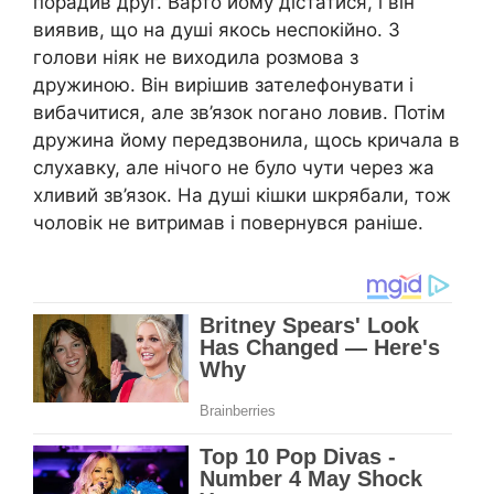
порадив друг. Варто йому дістатися, і він
виявив, що на душі якось неспокійно. З
голови ніяк не виходила розмова з
дружиною. Він вирішив зателефонувати і
вибачитися, але зв’язок nогано ловив. Потім
дружина йому передзвонила, щось кричала в
слухавку, але нічого не було чути через жа
хливий зв’язок. На душі кішки шкрябали, тож
чоловік не витримав і повернувся раніше.