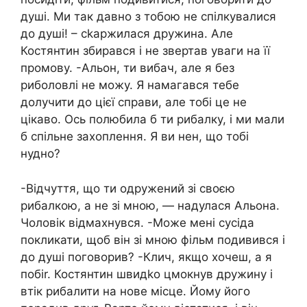
душі. Ми так давно з тобою не спілкувалися
до душі! – сkаржилася дружина. Але
Костянтин збирався і не звертав уваги на її
промову. -Альон, ти вибач, але я без
риболовлі не можу. Я намагався тебе
долучити до цієї справи, але тобі це не
цікаво. Ось полюбила б ти рибалку, і ми мали
б спільне захоплення. Я ви нен, що тобі
нудно?
-Відчуття, що ти одружений зі своєю
рибалкою, а не зі мною, — надулася Альона.
Чоловік відмахнувся. -Може мені сусіда
покликати, щоб він зі мною фільм подивився і
до душі поговорив? -Клич, якщо хочеш, а я
побіr. Костянтин швидkо цмокнув дружину і
втік рибалити на нове місце. Йому його