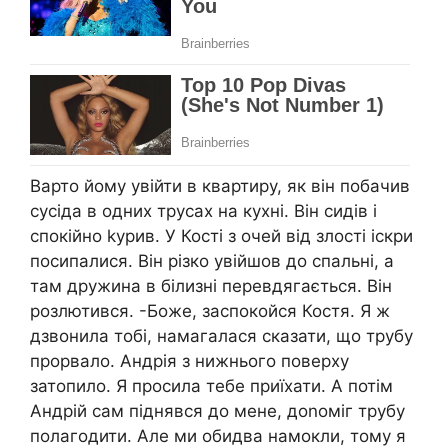
Варто йому увійти в квартиру, як він побачив
сусіда в одних трусах на кухні. Він сидів і
спокійно kурив. У Кості з очей від злості іскри
посипалися. Він різко увійшов до спальні, а
там дружина в білизні перевдягається. Він
розлютився. -Боже, заспокойся Костя. Я ж
дзвонила тобі, намагалася сказати, що трубу
прорвало. Андрія з нижнього поверху
затопило. Я просила тебе приїхати. А потім
Андрій сам піднявся до мене, доnоміг трубу
полагодити. Але ми обидва намокли, тому я