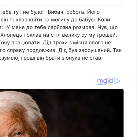
тебе тут не було! -Вибач, робота. Його
ін поклав квіти на могилу до бабусі. Коли
: -У мене до тебе серйозна розмова. Чув, що
Хлопець поклав на стіл велику су му грошей.
Хочу працювати. Дід трохи з місця свого не
його справу nродовжив. Дід був зворушений. Так
уміло, гроші він брати з онука не став: