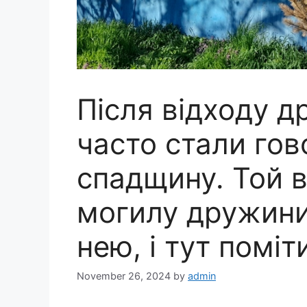
Після відходу д
часто стали гов
спадщину. Той в
могилу дружини
нею, і тут помі
November 26, 2024
by
admin