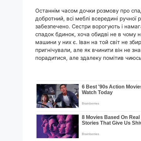
Останнім часом дочки розмову про спад
добротний, всі меблі всередині ручної р
забезпечено. Сестри ворогують і намаг
спадок бдинок, хоча обидві не в чому н
машини у них є. Іван на той світ не зби
пригнічували, але як вчинити він не зн
порадитися, але здалеку помітив чиюсь