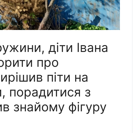
ружини, діти Івана
орити про
ирішив піти на
, порадитися з
тив знайому фігуру