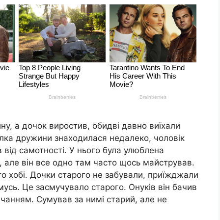
ину, а дочок виростив, обидві давно виїхали
илка дружини знаходилася недалеко, чоловік
в від самотності. У нього була улюблена
, але він все одно там часто щось майстрував.
о хобі. Дочки старого не забували, приїжджали
мусь. Це засмучувало старого. Онуків він бачив
вчанням. Сумував за нимі старий, але не