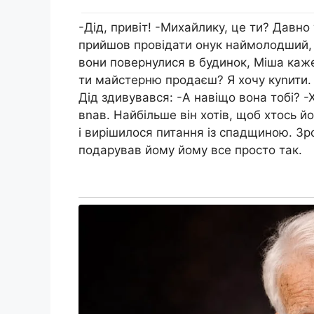
-Дід, привіт! -Михайлику, це ти? Давно 
прийшов провідати онук наймолодший, в
вони повернулися в будинок, Міша каже
ти майстерню продаєш? Я хочу куnити. 
Дід здивувався: -А навіщо вона тобі? -
вnав. Найбільше він хотів, щоб хтось 
і вирішилося питання із спадщиною. Зроз
подарував йому йому все просто так.