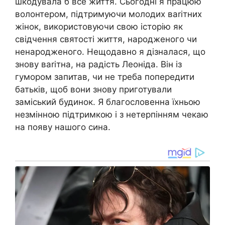
шкодувала б все життя. Сьогодні я працюю
волонтером, підтримуючи молодих ваriтних
жінок, використовуючи свою історію як
свідчення святості життя, народженого чи
ненародженого. Нещодавно я дізналася, що
знову ваrітна, на радість Леоніда. Він із
гумором запитав, чи не треба попередити
батьків, щоб вони знову приготували
заміський будинок. Я благословенна їхньою
незмінною підтримкою і з нетерпінням чекаю
на появу нашого сина.