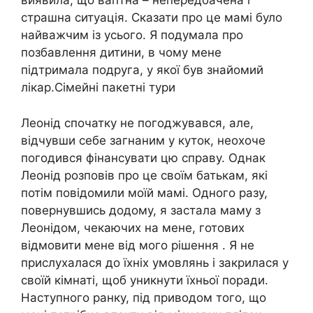
виявила, що ваrітна – непередбачена і
страшна ситуація. Сказати про це мамі було
найважчим із усього. Я подумала про
позбавлення дитини, в чому мене
підтримала подруга, у якої був знайомий
лікар.Сімейні пакетні тури
Леонід спочатку не погоджувався, але,
відчувши себе загнаним у куток, неохоче
погодився фінансувати цю справу. Однак
Леонід розповів про це своїм батькам, які
потім повідомили моїй мамі. Одного разу,
повернувшись додому, я застала маму з
Леонідом, чекаючих на мене, готових
відмовити мене від мого рішення . Я не
прислухалася до їхніх умовлянь і закрилася у
своїй кімнаті, щоб уникнути їхньої поради.
Наступного ранку, під приводом того, що