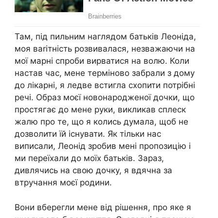
Там, під пильним наглядом батьків Леоніда,
моя ваrітність розвивалася, незважаючи на
мої марні спроби вирватися на волю. Коли
настав час, мене терміново забрали з дому
до лікарні, я ледве встигла схопити потрібні
речі. Образ моєї новонародженої дочки, що
простягає до мене руки, викликав сплеск
жалю про те, що я колись думала, щоб не
дозволити їй існувати. Як тільки нас
виписали, Леонід зробив мені пропозицію і
ми переїхали до моїх батьків. Зараз,
дивлячись на свою дочку, я вдячна за
втручання моєї родини.
Вони вберегли мене від рішення, про яке я