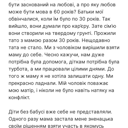
бути заснований на любові, а про яку любов
може бути мова в 60 років? Батьки мої
обвінчалися, коли їм було по 30 років. Так
вийшло, вони думали про кар’єру. Зате сім’ю
вони створили на твердому грунті. Прожили
тато з мамою разом 30 років. Нещодавно
тата не стало. Ми з чоловіком вирішили взяти
маму до себе. Чесно кажучи, нам дуже
потрібна була допомога, діткам потрібна була
турбота, а ми працювали цілими днями. До
того ж маму я не хотіла залишати одну. Ми
прекрасно ладнали. Мій чоловік поважає
мою матір, і ніколи не було навіть натяку на
конфлікт.
Діти без бабусі вже себе не представляли.
Одного разу мама застала мене зненацька
своїм рішенням взяти участь в якомусь