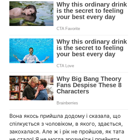
Вона якось прийшла додому і сказала, що
спілкується з чоловіком, в якого, здається,
закохалася. Але ж і рік не пройшов, як тата
не стало! Я не могла зрозуміти і прийняти