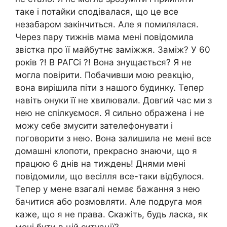
таке і потайки сподівалася, що це все
незабаром закінчиться. Але я помилялася.
Через пару тижнів мама мені повідомила
звістка про її майбутнє заміжжя. Заміж? У 60
років ?! В РАГСі ?! Вона знущається? Я не
могла повірити. Побачивши мою реакцію,
вона вирішила піти з нашого будинку. Тепер
навіть онуки її не хвилювали. Довгий час ми з
нею не спілкуємося. Я сильно ображена і не
можу себе змусити зателефонувати і
поговорити з нею. Вона залишила не мені все
домашні клопоти, прекрасно знаючи, що я
працюю 6 днів на тиждень! Днями мені
повідомили, що весілля все-таки відбулося.
Тепер у мене взагалі немає бажання з нею
бачитися або розмовляти. Але подруга моя
каже, що я не права. Скажіть, будь ласка, як
мені бути в цій ситуації?