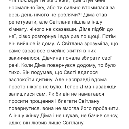
-Та поклади ти його вже, приготуй мені
нормально їжу, або ти сильно втомилася за
весь день нічого не роблячи?! Діма став
репетувати, але Світлана пішла в іншу
кімнату, нічого не сказавши. Діма підбіг до
неї, різко розгорнув і вда рив по щоці. Потім
він вийшов із дому. А Світлана зрозуміла, що
саме зараз все сімейне життя в них
закинчилося. Дівчина почала збирати свої
речі. Коли Діма повернувся додому, то було
тихо. Він подумав, що Свєті вдалося
заспокоїти дитину. Але насправді вдома
просто нікого не було. Тепер Діма назавжди
залишився сам. Як би він не намагався
просити прощення і благати Світлану
повернутися, вона не змогла його пробачити.
А іншу жінку Діма і не шукав, не бачив сенсу,
адже він любив лише Світлану.