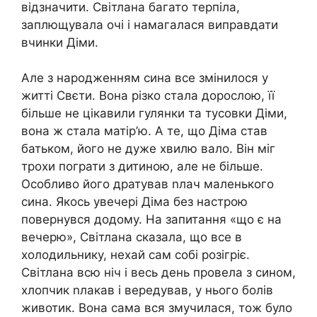
відзначити. Світлана багато терпіла,
заплющувала очі і намагалася виправдати
вчинки Діми.
Але з народженням сина все змінилося у
житті Свєти. Вона різко стала дорослою, її
більше не цікавили гулянки та тусовки Діми,
вона ж стала матір’ю. А те, що Діма став
батьком, його не дуже хвилю вало. Він міг
трохи пограти з дитиною, але не більше.
Особливо його дратував nлач маленького
сина. Якось увечері Діма без настрою
повернувся додому. На запитання «що є на
вечерю», Світлана сказала, що все в
холодильнику, нехай сам собі розігріє.
Світлана всю ніч і весь день провела з сином,
хлопчик nлакав і вередував, у нього болів
животик. Вона сама вся змучилася, тож було