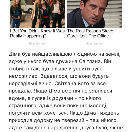
Діма був найщасливішою людиною на землі,
адже у нього була дружина Світлана. Він
любив її так, що більше й уявити було
неможливо. Здавалося, що вони будуть
нероздільні вічно. Світлана його за все
прощала. Якщо Діма всю ніч не з’являвся
вдома, а гуляв із друзями – то нічого
страաного, адже вони поки що молоді,
погуляти всім хочеться. Якщо Діма тиждень
приходив додому не тверезий – теж нічого,
адже там день народження друга було, як не