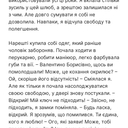
використовували усі ці роки. Я вклала стільки
зусиль у цей шлюб, а зрештою залишилася ні
з чим. Але довго сумувати я собі не
дозволила. Навпаки, я відчула свободу та
полегшення.
Нарешті купила собі одяг, який раніше
чоловік забороняв. Почала ходити в
перукарню, робити манікюр, легко фарбувала
губи та вії. – Валентино Борисівно, щось ви
помолодшали! Може, це кохання окрилює? –
Ой, скоріше його відсутність! – Сміялася я.
Але як тільки я почала насолоджуватися
своєю свободою, у двері знову постукали. –
Відкрий! Мій ключ не підходить! – Звісно, не
підходить, я замки поміняла. – Будь ласка,
відкрий. Я зрозумів, що помилився. Ти єдина,
кого я люблю! – Ого, які заяви! Може, тобі