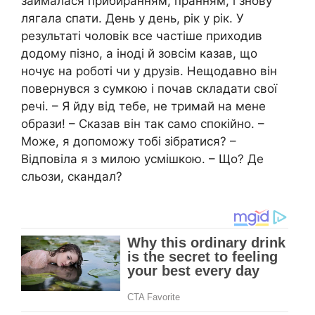
займалася прибиранням, пранням, і знову
лягала спати. День у день, рік у рік. У
результаті чоловік все частіше приходив
додому пізно, а іноді й зовсім казав, що
ночує на роботі чи у друзів. Нещодавно він
повернувся з сумкою і почав складати свої
речі. – Я йду від тебе, не тримай на мене
образи! – Сказав він так само спокійно. –
Може, я допоможу тобі зібратися? –
Відповіла я з милою усмішкою. – Що? Де
сльози, скандал?