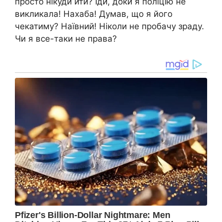
просто нікуди йти? Іди, доки я поліцію не
викликала! Нахаба! Думав, що я його
чекатиму? Наївний! Ніколи не пробачу зраду.
Чи я все-таки не права?