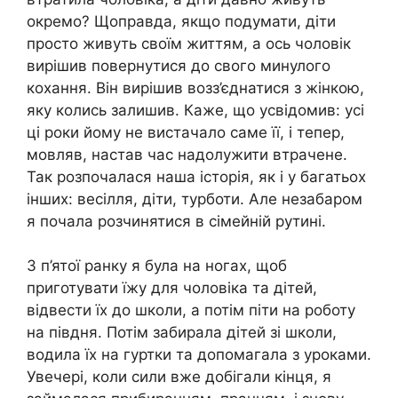
окремо? Щоправда, якщо подумати, діти
просто живуть своїм життям, а ось чоловік
вирішив повернутися до свого минулого
кохання. Він вирішив возз’єднатися з жінкою,
яку колись залишив. Каже, що усвідомив: усі
ці роки йому не вистачало саме її, і тепер,
мовляв, настав час надолужити втрачене.
Так розпочалася наша історія, як і у багатьох
інших: весілля, діти, турботи. Але незабаром
я почала розчинятися в сімейній рутині.
З п’ятої ранку я була на ногах, щоб
приготувати їжу для чоловіка та дітей,
відвести їх до школи, а потім піти на роботу
на півдня. Потім забирала дітей зі школи,
водила їх на гуртки та допомагала з уроками.
Увечері, коли сили вже добігали кінця, я