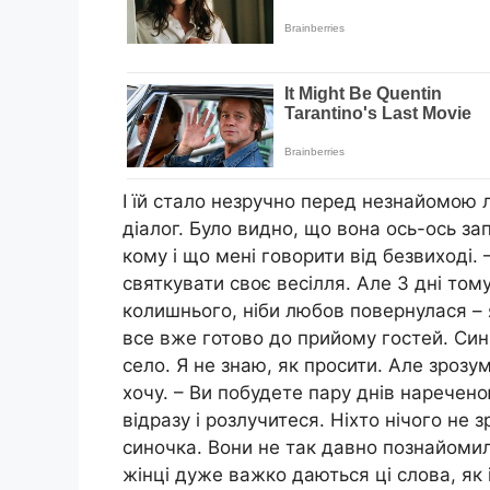
І їй стало незручно перед незнайомою 
діалог. Було видно, що вона ось-ось за
кому і що мені говорити від безвиході. 
святкувати своє весілля. Але 3 дні том
колишнього, ніби любов повернулася – 
все вже готово до прийому гостей. Син 
село. Я не знаю, як просити. Але зрозу
хочу. – Ви побудете пару днів наречено
відразу і розлучитеся. Ніхто нічого не
синочка. Вони не так давно познайомил
жінці дуже важко даються ці слова, як 