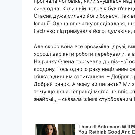
прогнала чоловіка, який знущався над
сина одна. Колишній чоловік був п’яниц
Стасик дуже сильно його боявся. Так в
Іспанії. Олена спочатку сподівалася, що
і всіляко підтримувала його, думаючи, 
Але скоро вона все зрозуміла: друзі, ви
хороші варіанти роботи перебували, а 
На ринку Олена торгувала до пізньої осе
кордону. І ось одного разу недільним р
жінка з дивним запитанням: – Доброго р
Добрий ранок. А чому ви питаєте? Ми з
тому що вона і справді могла не впізнат
знайомі., – сказала жінка стурбованим 