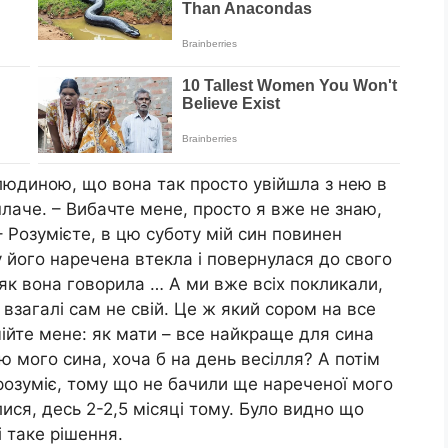
людиною, що вона так просто увійшла з нею в
плаче. – Вибачте мене, просто я вже не знаю,
– Розумієте, в цю суботу мій син повинен
у його наречена втекла і повернулася до свого
як вона говорила … А ми вже всіх покликали,
взагалі сам не свій. Це ж який сором на все
мійте мене: як мати – все найкраще для сина
ю мого сина, хоча б на день весілля? А потім
 зрозуміє, тому що не бачили ще нареченої мого
ися, десь 2-2,5 місяці тому. Було видно що
і таке рішення.