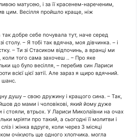
ивою матусею, і за її красенем-нареченим,
шив цим. Весілля пройшло краще, ніж
а так добре себе почувала тут, наче серед
столу. – Я тобі так вдячна, моя дівчинка. – і
тку. – Ти зі Стасиком відпочинь, а вранці ми
 коли того сама захочеш .. – Про яке
льки що було весілля, – перебив син Лариси
оти всієї цієї затії. Але зараз я щиро вдячний.
 шанс.
дну душу – свою дружину і кращого сина. – Так,
ійшов до мами і чоловікові, який йому дуже
и і стояли, втрьох. У Лариси Миколаївни на очах
ьки мріяти про такий, а сьогодні її молитви і
ліз і жінка вдруге, коли через 3 місяці
иком очікують ще одного хлопчика. могла