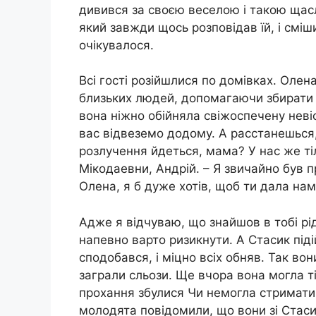
дивився за своєю веселою і такою щасл
який завжди щось розповідав їй, і смі
очікувалося.
Всі гості розійшлися по домівках. Олен
близьких людей, допомагаючи збирати зі 
вона ніжно обійняла свіжоспечену невіс
вас відвеземо додому. А расстанешься,
розлучення йдеться, мама? У нас же ті
Мікодаевни, Андрій. – Я звичайно був пр
Олена, я б дуже хотів, щоб ти дала нам
Адже я відчуваю, що знайшов в тобі рі
напевно варто ризикнути. А Стасик під
сподобався, і міцно всіх обняв. Так вон
заграли сльози. Ще вчора вона могла тіл
прохання збулися Чи немогла стримати с
молодята повідомили, що вони зі Стас