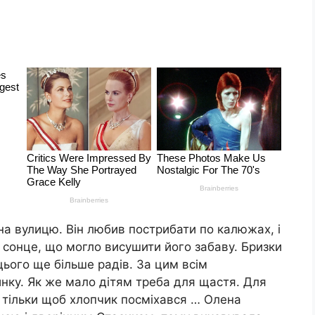
 на вулицю. Він любив пострибати по калюжах, і
 сонце, що могло висушити його забаву. Бризки
 цього ще більше радів. За цим всім
инку. Як же мало дітям треба для щастя. Для
, тільки щоб хлопчик посміхався … Олена