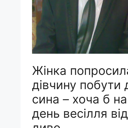
Жінка попросил
дівчину побути
сина – хоча б на
день весілля ві
диво