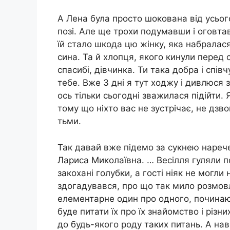
А Лена була просто шокована від усього
позі. Але ще трохи подумавши і оговта
їй стало шкода цю жінку, яка набралас
сина. Та й хлопця, якого кинули перед 
спасибі, дівчинка. Ти така добра і спів
тебе. Вже 3 дні я тут ходжу і дивлюся 
ось тільки сьогодні зважилася підійти.
тому що ніхто вас не зустрічає, не дзвон
тьми.
Так давай вже підемо за сукнею нарече
Лариса Миколаївна. … Весілля гуляли п
закохані голубки, а гості ніяк не могл
здогадувався, про що так мило розмовл
елементарне один про одного, починаю
буде питати їх про їх знайомство і різ
до будь-якого роду таких питань. А нав