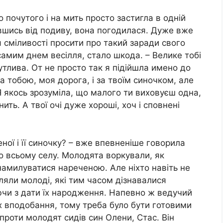
 почутого і на мить просто застигла в одній
вшись від подиву, вона погодилася. Дуже вже
я сміливості просити про такий заради свого
самим днем весілля, стало шкода. – Велике тобі
чутлива. От не просто так я підійшла имено до
за тобою, моя дорога, і за твоїм синочком, але
 Я якось зрозуміла, що малого ти виховуєш одна,
ить. А твої очі дуже хороші, хоч і сповнені
ної і її синочку? – вже впевненіше говорила
о всьому селу. Молодята воркували, як
и намилуватися нареченою. Але ніхто навіть не
яли молоді, які тим часом дізнавалися
чи з дати їх народження. Напевно ж ведучий
них вподобання, тому треба було бути готовими
проти молодят сидів син Олени, Стас. Він