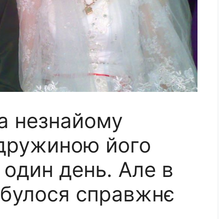
а незнайому
 дружиною його
 один день. Але в
дбулося справжнє