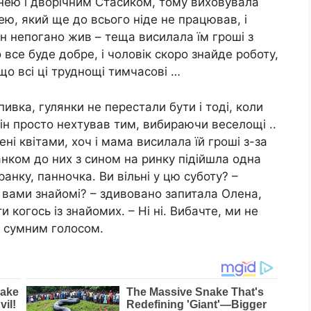
 нею і дворічним Стасиком, тому виховувала
ею, який ще до всього ніде не працював, і
ін непогано жив – теща висилала їм гроші з
 все буде добре, і чоловік скоро знайде роботу,
що всі ці труднощі тимчасові …
пивка, гулянки не перестали бути і тоді, коли
він просто нехтував тим, вибираючи веселощі ..
ні квітами, хоч і мама висилала їй гроші з-за
анком до них з сином на ринку підійшла одна
анку, панночка. Ви вільні у цю суботу? –
 вами знайомі? – здивовано запитала Олена,
и когось із знайомих. – Ні ні. Вибачте, ми не
і сумним голосом.