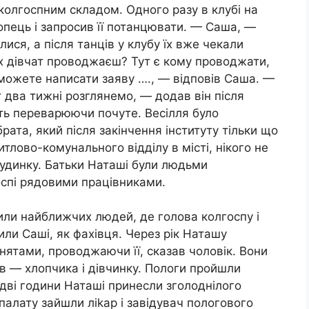
олгоспним складом. Одного разу в клубі на
опець і запросив її потанцювати. — Саша, —
ися, а після танців у клубу їх вже чекали
их дівчат проводжаєш? Тут є кому проводжати,
можете написати заяву …., — відповів Саша. —
 два тижні розглянемо, — додав він після
ть переварюючи почуте. Весілля було
ата, який після закінчення інституту тільки що
лово-комунального відділу в місті, нікого не
будинку. Батьки Наташі були людьми
спі рядовими працівниками.
сили найближчих людей, де голова колгоспу і
лили Саші, як фахівця. Через рік Наташу
нятами, проводжаючи її, сказав чоловік. Вони
в — хлопчика і дівчинку. Пологи пройшли
дві години Наташі принесли зголоднілого
палату зайшли ліkар і завідувач пологового