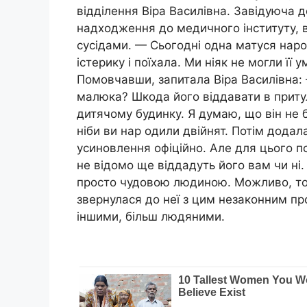
відділення Віра Василівна. Завідуюча д
надходження до мeдичного інституту, в
сусідами. — Сьогодні одна матуся нapo
icтерику і поїхала. Ми ніяк не могли її
Помовчавши, запитала Віра Василівна: 
малюка? Шкода його віддавати в притул
дитячому будинку. Я думаю, що він не 
ніби ви нap oдили двійнят. Потім дода
усиновлення офіційно. Але для цього по
не відомо ще віддадуть його вам чи ні.
просто чудовою людиною. Можливо, том
звернулася до неї з цим незаконним пр
іншими, більш людяними.