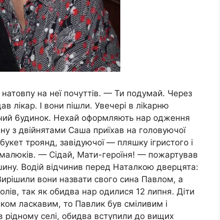
 натовпу на неї почуттів. — Ти подумай. Через
в лікар. І вони пішли. Увечері в ліkарню
 чий 6удинок. Нехай оформляють нар одження
ину з двійнятами Саша приїхав на головуючої
букет троянд, завідуючої — пляшку ігристого і
х малюків. — Сідай, Мати-героїня! — пожартував
шину. Водій відчинив перед Наталкою дверцята:
Вирішили вони назвати свого сина Павлом, а
лів, так як обидва нap oдилися 12 липня. Діти
ком ласкавим, то Павлик був сміливим і
 рідному селі, обидва вступили до вищих