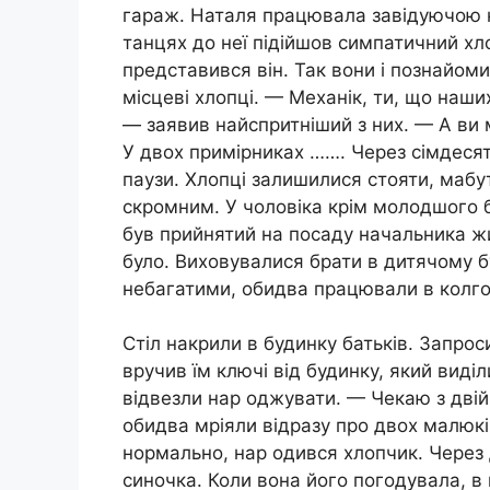
гараж. Наталя працювала завідуючою к
танцях до неї підійшов симпатичний хл
представився він. Так вони і познайомил
місцеві хлопці. — Механік, ти, що наш
— заявив найспритніший з них. — А ви 
У двох примірниках ……. Через сімдесят
паузи. Хлопці залишилися стояти, мабу
скромним. У чоловіка крім молодшого бр
був прийнятий на посаду начальника жит
було. Виховувалися брати в дитячому 
небагатими, обидва працювали в колго
Стіл накрили в будинку батьків. Запро
вручив їм ключі від будинку, який виді
відвезли нар оджувати. — Чекаю з двій
обидва мріяли відразу про двох малюкі
нормально, нap oдився хлопчик. Через 
синочка. Коли вона його погодувала, в 