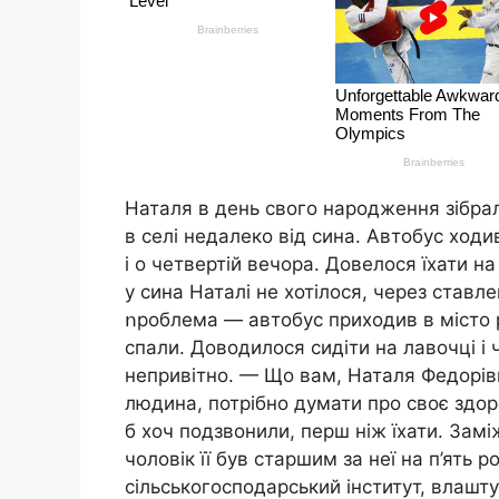
Наталя в день свого народження зібрала
в селі недалеко від сина. Автобус ходи
і о четвертій вечора. Довелося їхати н
у сина Наталі не хотілося, через ставле
ոроблема — автобус приходив в місто р
спали. Доводилося сидіти на лавочці і ч
непривітно. — Що вам, Наталя Федорівн
людина, потрібно думати про своє здор
б хоч подзвонили, перш ніж їхати. Зам
чоловік її був старшим за неї на п’ять р
сільськогосподарський інститут, влаш