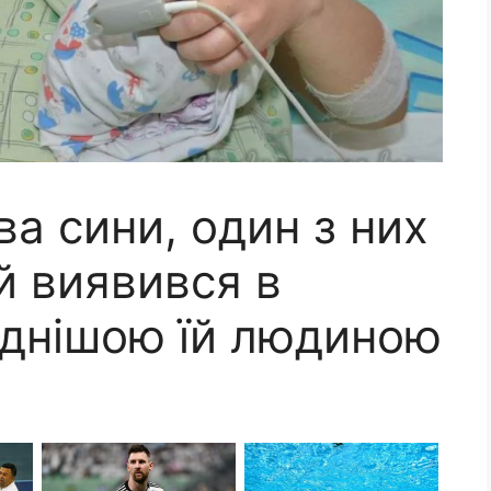
ва сини, один з них
й виявився в
іднішою їй людиною