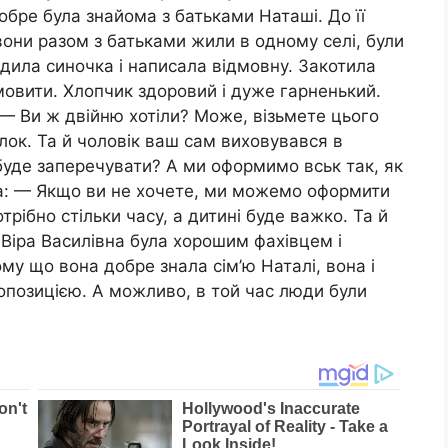
обре була знайома з батьками Наташі. До її
они разом з батьками жили в одному селі, були
дила синочка і написала відмовну. Закотила
 умовити. Хлопчик здоровий і дуже гарненький.
— Ви ж двійню хотіли? Може, візьмете цього
ок. Та й чоловік ваш сам виховувався в
буде заперечувати? А ми оформимо вськ так, як
ла: — Якщо ви не хочете, ми можемо оформити
трібно стільки часу, а дитині буде важко. Та й
 Віра Василівна була хорошим фахівцем і
у що вона добре знала сім’ю Наталі, вона і
опозицією. А можливо, в той час люди були