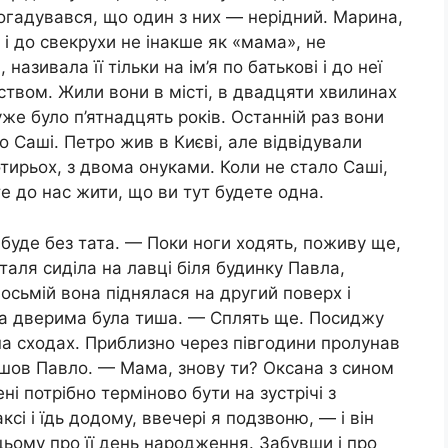
здогадувався, що один з них — нерідний. Марина,
і до свекрухи не інакше як «мама», не
азивала її тільки на ім’я по батькові і до неї
твом. Жили вони в місті, в двадцяти хвилинах
уже було п’ятнадцять років. Останній раз вони
ало Саші. Петро жив в Києві, але відвідували
ирьох, з двома онуками. Коли не стало Саші,
 до нас жити, що ви тут будете одна.
буде без тата. — Поки ноги ходять, поживу ще,
таля сиділа на лавці біля будинку Павла,
восьмій вона піднялася на другий поверх і
За дверима була тиша. — Сплять ще. Посиджу
 на сходах. Приблизно через півгодини пролунав
йшов Павло. — Мама, знову ти? Оксана з сином
і потрібно терміново бути на зустрічі з
ксі і їдь додому, ввечері я подзвоню, — і він
 цьому про її день народження. Забувши і про