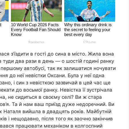
ся з’їздити в гості до сина в місто. Жила вона
в туди два рази в день — о шостій годині ранку
а першому автобусі, так як залишатися ночувати
ння до неї невістки Оксани. Була у неї одна
ано, і син з невісткою зазвичай в цей час ще
екати до восьмої ранку. Невістка її зустрічала
а, не сидиться в своєму селі? Ви ж стара
ов’я. Та й нам ваш приїзд дуже недоречний. Ви
іж Наталя вийшла в двадцять років. Майбутній
оків і нещодавно, після того як заочно закінчив
тувався працювати механіком в колгоспний