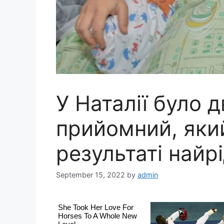
У Наталії було д
прийомний, яки
результаті найр
September 15, 2022
by
admin