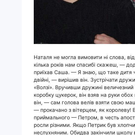
Наталя не могла вимовити ні слова, від
кілька років нам спасибі скажеш, — дода
приїхав Саша. — Я знаю, що таке дитя
двійні, — вирішив він. Зустрічати друж
«Волзі». Вручивши дружині величезний 
коробку цукерок, він взяв на руки обо
він, — сам голова велів взяти свою ма
— прокачано з вітерцем, як королеву! 
приймального — Петром, в честь апосто
росли різними. Якщо Петрик був хлопчи
неслухняним. Обидва закінчили школу в