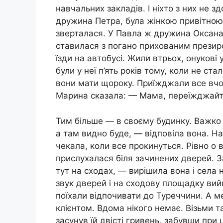
навчальних закладів. І ніхто з них не 
дружина Петра, була жінкою привітною 
зверталася. У Павла ж дружина Оксана, н
ставилася з погано прихованим презирс
їзди на автобусі. Жили втрьох, онукові 
були у неї п’ять років тому, коли не ст
вони мати щороку. Приїжджали все вчот
Марина сказала: — Мама, переїжджайте
Тим більше — в своєму будинку. Важко 
а там видно буде, — відповіла вона. На
чекала, коли все прокинуться. Рівно о 
прислухалася біля зачинених дверей. 
тут на сходах, — вирішила вона і села
звук дверей і на сходову площадку ви
поїхали відпочивати до Туреччини. А мен
клієнтом. Вдома нікого немає. Візьми та
засунув їй двісті гривень, забувши при