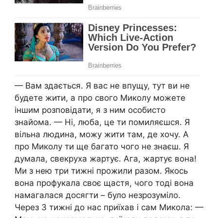
— Вам здається. Я вас не впущу, тут ви не
будете жити, а про свого Миколу можете
іншим розповідати, я з ним особисто
знайома. — Ні, люба, це ти помиляєшся. Я
вільна людина, можу жити там, де хочу. А
про Миколу ти ще багато чого не знаєш. Я
думала, свекруха жартує. Ага, жартує вона!
Ми з нею три тижні прожили разом. Якось
вона профукала своє щастя, чого тоді вона
намагалася досягти – було незрозуміло.
Через 3 тижні до нас приїхав і сам Микола: —