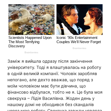
Заміж я вийшла одразу після закінчення
університету. Тоді я влаштувалась на роботу
в одній великій компанії. Чоловік заробляв
непогано, але дехто вважав, що поряд з
моїм чоловіком має бути дівчина, що
фінансово відбулася, тобто не я. Це була моя
свекруха – Лідія Василівна. Жоден день у
нашому домі не обходився без ckaндалів
через мою роботу. Свекруха завжди уявляла