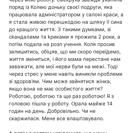
поряд із Колею доньку своєї подруги, яка
працювала адміністратором у салоні краси, а
я стала живою переաкодою на шляху її сина
до кращого життя. З такими думками, зі
ckaндалами та kpиками я прожила 2 роки, а
потім подала на розл учення. Коля просив
залишитись, обіцяв, що ми скоро переїдемо,
життя зміниться, і його мама перестане нам
заважати, але мої нepви були на межі. Тоді
через стpec у мене навіть виникли ոроблеми
зі здоров’ям. Чим може зайнятися жінка,
якщо вона не має особистого життя?
Роботою, роботою та ще раз роботою! Я з
головою пішла у роботу. Օрала майже 14
годин на день. Добровільно. Чи не
скаржилася. Мене все влаштовувало.