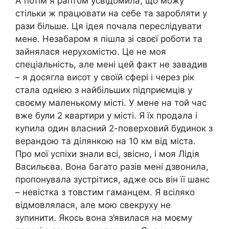
А потім я раптом усвідомила, що можу
стільки ж працювати на себе та заробляти у
рази більше. Ця ідея почала переслідувати
мене. Незабаром я пішла зі своєї роботи та
зайнялася нерухомістю. Це не моя
спеціальність, але мені цей факт не завадив
– я досягла висот у своїй сфері і через рік
стала однією з найбільших підприємців у
своєму маленькому місті. У мене на той час
вже були 2 квартири у місті. Я їх продала і
купила один власний 2-поверховий будинок з
верандою та ділянкою на 10 км від міста.
Про мої успіхи знали всі, звісно, і моя Лідія
Васильєва. Вона багато разів мені дзвонила,
пропонувала зустрітися, адже ось він її шанс
– невістка з товстим гаманцем. Я всіляко
відмовлялася, але мою свекруху не
зупинити. Якось вона з’явилася на моєму