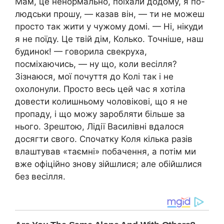
Мам, це ненормально, поїхали додому, я по-
людськи прошу, — казав він, — ти не можеш
просто так жити у чужому домі. — Ні, нікуди
я не поїду. Це твій дім, Колько. Точніше, наш
будинок! — говорила свекруха,
посміхаючись, — ну що, коли весілля?
Зізнаюся, мої почуття до Колі так і не
охолонули. Просто весь цей час я хотіла
довести колишньому чоловікові, що я не
пропаду, і що можу заробляти більше за
нього. Зрештою, Лідії Василівні вдалося
досягти свого. Спочатку Коля кілька разів
влаштував «таємні» побачення, а потім ми
вже офіційно знову зійшлися; але обійшлися
без весілля.