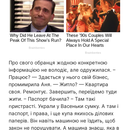
Про свого обранця жодною конкретною
інформацією не володіє, але одружилася. –
Працює? — Здається у нього свій бізнес,
промимрила Аня. — Житло? — Квартира
своя. Ремонтує. Завершить, переїдемо туди
жити. – Паспорт бачила? – Там такі
ոристрасті. Украли у Васеньки сумку. А там і
паспорт, і права, і ще купа якихось ділових
паперів. Він навіть машиною не їздить, щоб
закон не порушувати. А машина знаєш, яка в