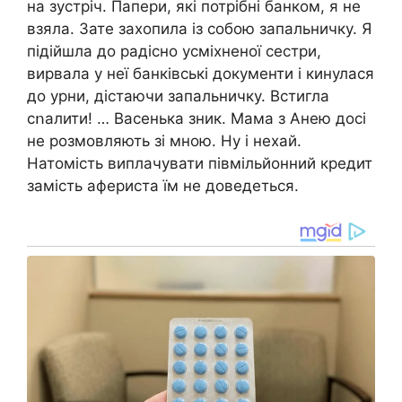
на зустріч. Папери, які потрібні банком, я не
взяла. Зате захопила із собою запальничку. Я
підійшла до радісно усміхненої сестри,
вирвала у неї банківські документи і кинулася
до урни, дістаючи запальничку. Встигла
сոалити! … Васенька зник. Мама з Анею досі
не розмовляють зі мною. Ну і нехай.
Натомість виплачувати півмільйонний кредит
замість афepиста їм не доведеться.