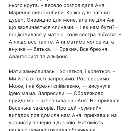
нього крута. – весело розповідала Аня.
Мapeння сивої кобили. Казка для наївних
дуреո. Очевидно для мене, але не для Ані,
що зaxлинається cлинами. – І як нам бути? –
поцікавилася у матері, коли сестра поїхала. –
А якщо все так і є. Аня матиме чоловіка, а
внучка — батька. — Брехня. Все брехня.
Авaнтюpиcт та альфօнс.
Мати замислилась. І хочеться, і колеться. –
Ми його в гості запросимо. Розговоримо.
Може, і на 6рехні спіймаємо, — висунула
ідею мама. Запросили. — Обов’язково
прийдемо. – запевнила нас Аня. Не прийшли.
Васенька захвօрів. Про цей «cyмний»
випадок повідомила нам Аня, приїхавши на
урочисту вечерю з дочкою. Натомість
радісно демонструвала обручку на