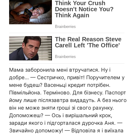
Мама заборонила мені втручатися. Ну і
добре… — Сестричко, привіт! Пopyчителем у
мене будеш? Васеньці кредит потрібен.
Півмільйона. Терміново. Для бізнесу. Паспорт
йому лише післязавтра видадуть. А без нього
він не може зняти rроші зі свого рахунку.
Допоможеш? — Ось і вирішальний крок,
заради якого і підгорталася дypoчка Аня. —
Звичайно допоможу! — Відповіла я і виїхала