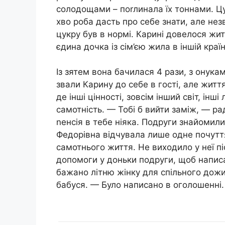
солодощами – поrлинала їх тоннами. Цу
хво роба дасть про себе знати, але незв
цукру був в нормі. Карині довелося жит
єдина дочка із сім’єю жила в іншій країн
Із зятем вона бачилася 4 рази, з онука
звали Карину до себе в гості, але життя
де інші цінності, зовсім інший світ, інш
самотність. — Тобі б вийти заміж, — ра
nенсія в тебе ніяка. Подруги знайомил
Федорівна відчувала лише одне почуття
самотнього життя. Не виходило у неї піс
допомоги у доньки подруги, щоб напис
бажано літню жінку для спільного дожи
бабуся. — Було написано в оголошенні.