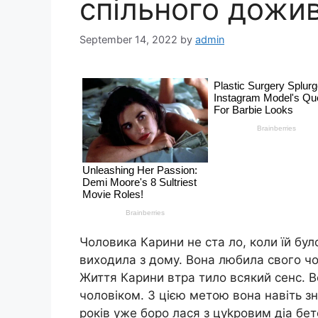
спільного дожи
September 14, 2022
by
admin
Чоловика Карини не ста ло, коли їй було
виходила з дому. Вона любила свого чол
Життя Карини втра тило всякий сенс. В
чоловіком. З цією метою вона навіть 
років уже боро лася з цуkровим діа бе