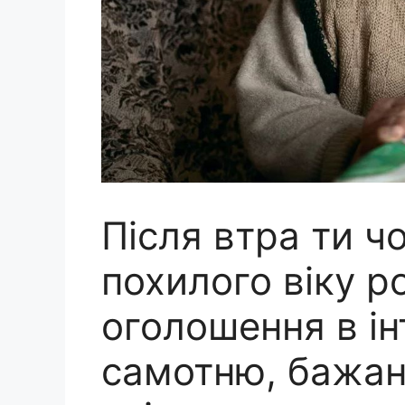
Після втра ти ч
похилого віку р
оголошення в ін
самотню, бажан