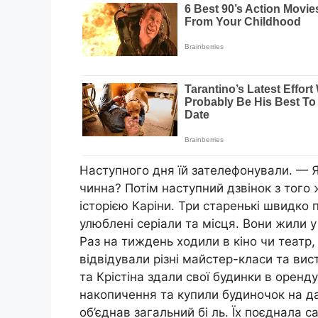
Наступного дня їй зателефонували. — 
чинна? Потім наступний дзвінок з того ж
історією Каріни. Три старенькі швидко 
улюблені серіали та місця. Вони жили у
Раз на тиждень ходили в кіно чи театр
відвідували різні майстер-класи та вист
та Крістіна здали свої будинки в оренду
накопичення та купили будиночок на дач
об’єднав загальний бі ль. Їх поєднала с