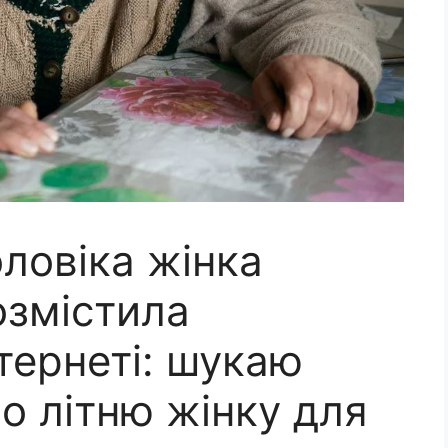
оловіка жінка
озмістила
тернеті: шукаю
о літню жінку для