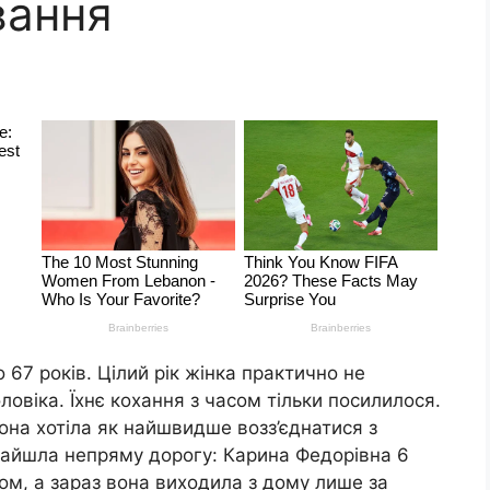
вання
 67 років. Цілий рік жінка практично не
овіка. Їхнє кохання з часом тільки посилилося.
она хотіла як найшвидше возз’єднатися з
знайшла непряму дорогу: Карина Федорівна 6
том, а зараз вона виходила з дому лише за