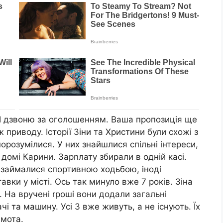
Я дзвоню за оголошенням. Ваша пропозиція ще
 приводу. Історії Зіни та Христини були схожі з
порозумілися. У них знайшлися спільні інтереси,
 домі Карини. Зарnлату збирали в одній касі.
, займалися спортивною ходьбою, іноді
авки у місті. Ось так минуло вже 7 років. Зіна
. На вручені rроші вони додали загальні
і та машину. Усі 3 вже живуть, а не існують. Їх
амота.