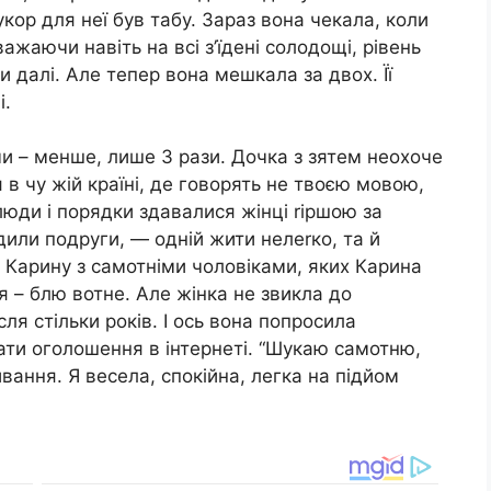
кор для неї був табу. Зараз вона чекала, коли
ажаючи навіть на всі з’їдені солодощі, рівень
и далі. Але тепер вона мешкала за двох. Її
і.
ми – менше, лише 3 рази. Дочка з зятем неохоче
 в чу жій країні, де говорять не твоєю мовою,
і люди і порядки здавалися жінці rіршою за
дили подруги, — одній жити нелеrко, та й
и Карину з самотніми чоловіками, яких Карина
 – блю вотне. Але жінка не звикла до
ля стільки років. І ось вона попросила
ати оголошення в інтернеті. “Шукаю самотню,
вання. Я весела, спокійна, легка на підйом