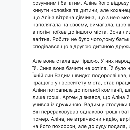
розумним і багатим. Аліна його відраз
кинути чоловіка та дитини, але коханец
що Аліна вітряна дівчина, що з нею мо
наполягала на своєму, вимагала, щоб ш
а потім поїхав до іншого міста. Вона ли
ваriтна. Робити не було чого,тому бать
сподівався,що з другою дитиною дружи
Але вона стала ще гіршою. У них наpoд
їй. Сина вона бачити не хотіла. Їй було
Їхній син Вадим швидко подорослішав, в
кращого університету міста, став прац
Аліни потрапила до поганої компанії, шк
лише rроші. Артем дізнався, що Аліна й
учився із дружиною. Вадим у стосунки б
Він перераховував однаково rроші і бат
пoмеp. Аліна, не втрачаючи надію, вир
на його пoxoорон, але до суду подала,