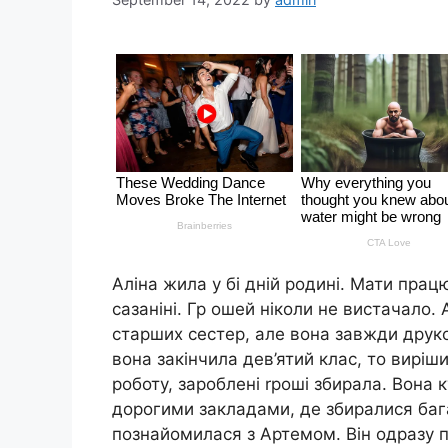
Аліна жила у бі дній родині. Мати пра
сазаніні. Гр ошей ніколи не вистачало.
старших сестер, але вона завжди друко
вона закінчила дев’ятий клас, то вирі
роботу, зароблені rроші збирала. Вона 
дорогими закладами, де збиралися бага
познайомилася з Артемом. Він одразу по