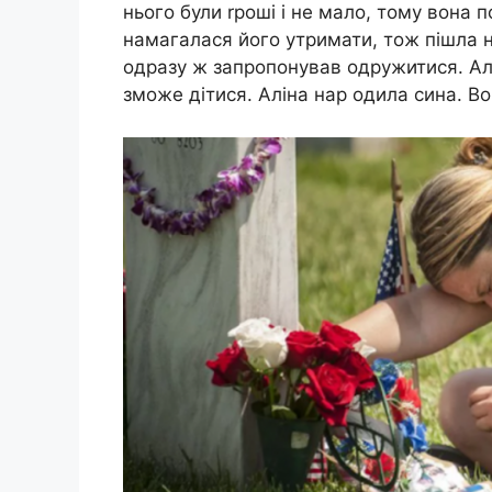
нього були rроші і не мало, тому вона 
намагалася його утримати, тож пішла на
одразу ж запропонував одружитися. Алін
зможе дітися. Аліна наp oдила сина. Во