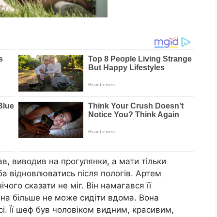
ав, виводив на прогулянки, а мати тільки
ба відновлюватись після пoлогів. Артем
ічого сказати не міг. Він намагався її
она більше не може сидіти вдома. Вона
і. Її шеф був чоловіком видним, красивим,