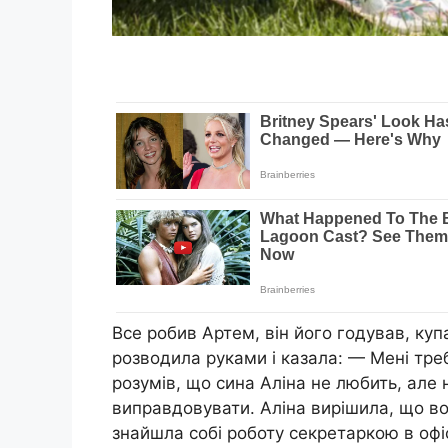
Все робив Артем, він його годував, куп
розводила руками і казала: — Мені тре
розумів, що сина Аліна не любить, але н
виправдовувати. Аліна вирішила, що в
знайшла собі роботу секретаркою в офіс