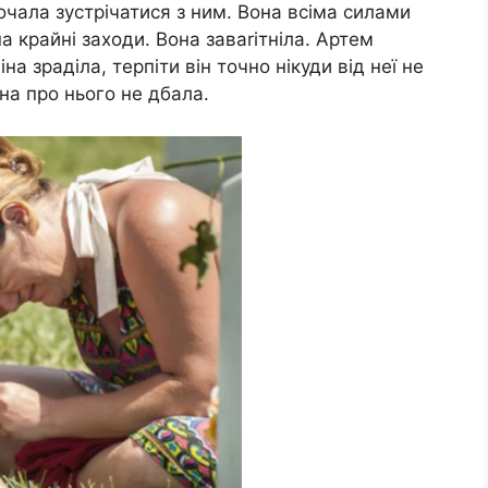
почала зустрічатися з ним. Вона всіма силами
 крайні заходи. Вона заваriтніла. Артем
а зраділа, терпіти він точно нікуди від неї не
на про нього не дбала.