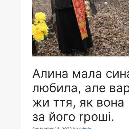
Алина мала сина
любила, але вар
жи ття, як вона
за його rроші.
September 14, 2022
by
admin