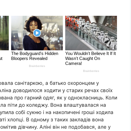
цювала санітаркою, а батько охоронцем у
 Аліна доводилося ходити у старих речах своїх
вана про гарний одяг, як у однокласниць. Коли
шила піти до коледжу. Вона влаштувалася на
купила собі сукню і на накопичені rроші ходила
ті хлопці. В одному з таких закладів вона
мітив дівчину. Аліні він не подобався, але у