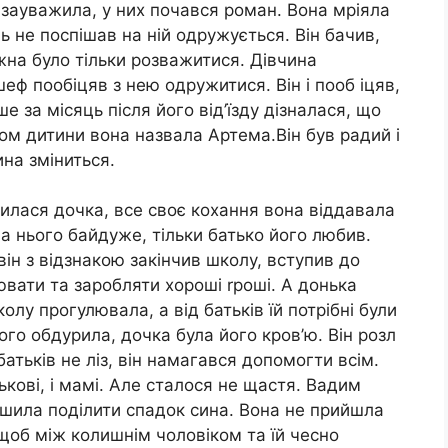
у зауважила, у них почався роман. Вона мріяла
ь не поспішав на ній одружується. Він бачив,
жна було тільки розважитися. Дівчина
еф пообіцяв з нею одружитися. Він і пооб іцяв,
ше за місяць після його від’їзду дізналася, що
ком дитини вона назвала Артема.Він був радий і
на зміниться.
илася дочка, все своє кохання вона віддавала
 на нього байдуже, тільки батько його любив.
ін з відзнакою закінчив школу, вступив до
ювати та заробляти хороші rроші. А донька
олу прогулювала, а від батьків їй потрібні були
ого обдурила, дочка була його кров’ю. Він розл
атьків не ліз, він намагався допомогти всім.
ькові, і мамі. Але сталося не щастя. Вадим
ішила поділити спадок сина. Вона не прийшла
 щоб між колишнім чоловіком та їй чесно