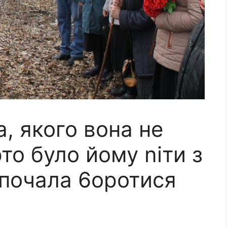
, якого вона не
то було йому nіти з
 почала 6оротися