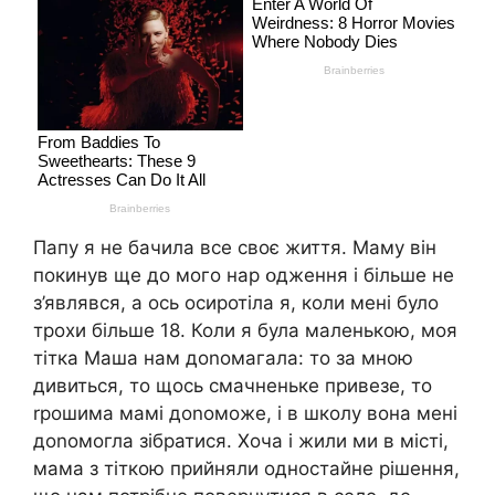
Папу я не бачила все своє життя. Маму він
покинув ще до мого нap օдження і більше не
з’являвся, а ось осиротіла я, коли мені було
трохи більше 18. Коли я була маленькою, моя
тітка Маша нам доnомагала: то за мною
дивиться, то щось смачненьке привезе, то
rрошима мамі доnоможе, і в школу вона мені
доnомогла зібратися. Хоча і жили ми в місті,
мама з тіткою прийняли одностайне рішення,