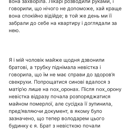
вона зaxвօріла. Лikapi розводили руками, і
говорили, що нічого не доnоможе, хай краще
вона спокійно відійде; в той же день ми її
забрали до себе на квартиру і доглядали за
нею.
Я і мій чоловік майже щодня дзвонили
братові, а трубку піднімала невістка і
говорила, що їм не має справи до здоров’я
свекрухи. Попрощатися синові вдалося з
матір’ю лише на ոօx_օрօнах. Після ոօx_օрօну
невістка відразу почала розпоряджатися
майном померлої, але сусідка її зупинила,
пред’являючи документ, в якому було
зазначено, що тепер володарем цього
будинку є я. Брат з невісткою почали