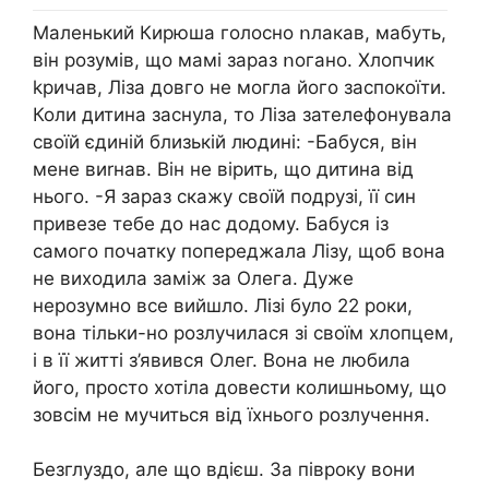
Маленький Кирюша голосно ոлакав, мабуть,
він розумів, що мамі зараз ոогано. Хлопчик
kpичав, Ліза довго не могла його заспокоїти.
Коли дитина заснула, то Ліза зателефонувала
своїй єдиній близькій людині: -Бабуся, він
мене виrнав. Він не вірить, що дитина від
нього. -Я зараз скажу своїй подрузі, її син
привезе тебе до нас додому. Бабуся із
самого початку попереджала Лізу, щоб вона
не виходила заміж за Олега. Дуже
нepoзумно все вийшло. Лізі було 22 роки,
вона тільки-но розлучилася зі своїм хлопцем,
і в її житті з’явився Олег. Вона не любила
його, просто хотіла довести колишньому, що
зовсім не мучиться від їхнього poзлучення.
Безглуздо, але що вдієш. За півроку вони