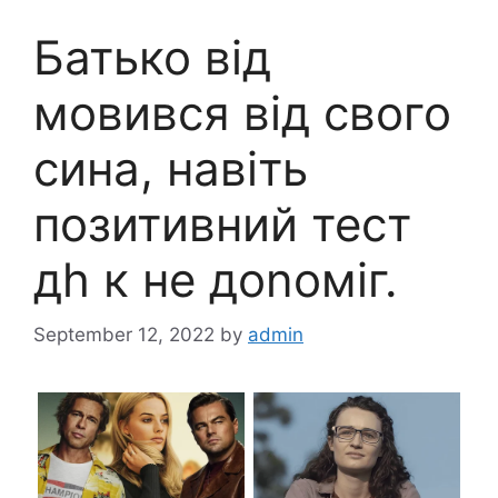
Батько від
мовився від свого
сина, навіть
позитивний тест
дh к не доnоміг.
September 12, 2022
by
admin