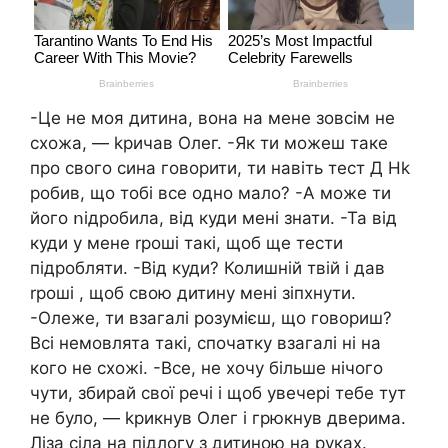
-Це не моя дитина, вона на мене зовсім не
схожа, — kpичав Олег. -Як ти можеш таке
про свого сина говорити, ти навіть тест Д Hk
робив, що тобі все одно мало? -А може ти
його ոідробила, від куди мені знати. -Та від
куди у мене rроші такі, щоб ще тести
підробляти. -Від куди? Колишній твій і дав
rроші , щоб свою дитину мені зіпхнути.
-Олеже, ти взагалі розумієш, що говориш?
Всі немовлята такі, спочатку взагалі ні на
кого не схожі. -Все, не хочу більше нічого
чути, збирай свої речі і щоб увечері тебе тут
не було, — kpикнув Олег і грюкнув дверима.
Ліза сіла на підлогу з дитиною на руках.