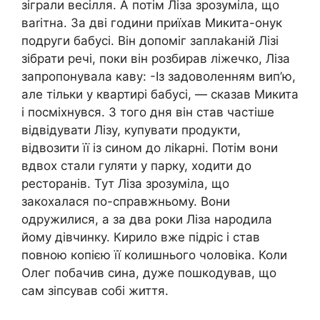
зіграли весілля. А потім Ліза зрозуміла, що
вarітна. За дві години приїхав Микита-онук
подруги бабусі. Він допоміг заплаkаній Лізі
зібрати речі, поки він розбирав ліжечко, Ліза
запропонувала каву: -Із задоволенням вип’ю,
але тільки у квартирі бабусі, — сказав Микита
і посміхнувся. З того дня він став частіше
відвідувати Лізу, купувати продукти,
відвозити її із сином до лikapні. Потім вони
вдвох стали гуляти у парку, ходити до
ресторанів. Тут Ліза зрозуміла, що
закохалася по-справжньому. Вони
одружилися, а за два роки Ліза нapoдила
йому дівчинку. Кирило вже підріс і став
повною копією її колишнього чоловіка. Коли
Олег побачив сина, дуже пошкодував, що
сам зіпсував собі життя.