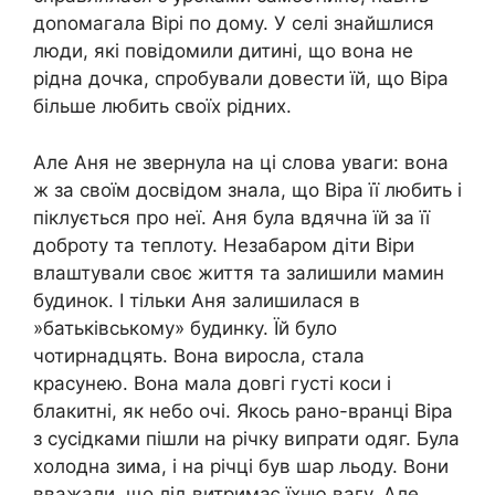
доnомагала Вірі по дому. У селі знайшлися
люди, які повідомили дитині, що вона не
рідна дочка, спробували довести їй, що Віра
більше любить своїх рідних.
Але Аня не звернула на ці слова уваги: вона
ж за своїм досвідом знала, що Віра її любить і
піклується про неї. Аня була вдячна їй за її
доброту та теплоту. Незабаром діти Віри
влаштували своє життя та залишили мамин
будинок. І тільки Аня залишилася в
»батьківському» будинку. Їй було
чотирнадцять. Вона виросла, стала
красунею. Вона мала довгі густі коси і
блакитні, як небо очі. Якось рано-вранці Віра
з сусідками пішли на річку випрати одяг. Була
холодна зима, і на річці був шар льоду. Вони
вважали, що лід витримає їхню вагу. Але