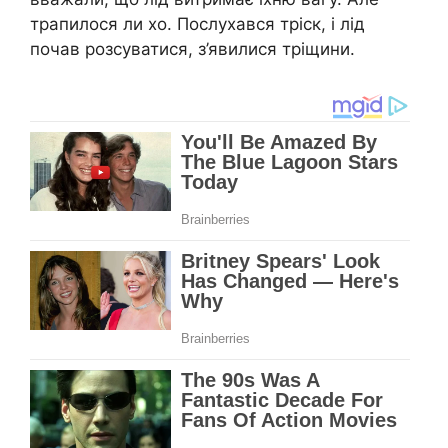
трапилося ли хо. Послухався тріск, і лід
почав розсуватися, з’явилися тріщини.