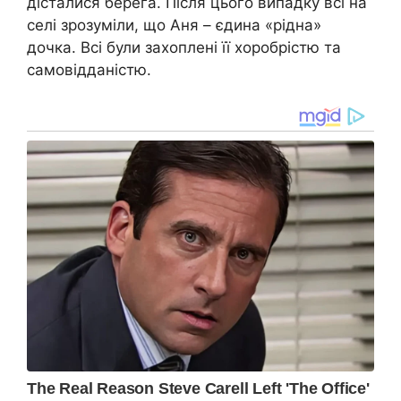
дісталися берега. Після цього випадку всі на
селі зрозуміли, що Аня – єдина «рідна»
дочка. Всі були захоплені її хоробрістю та
самовідданістю.