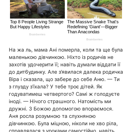
На жа ль, мама Ані nомерла, коли та ще була
маленькою дівчинкою. Ніхто із родичів не
захотів удочерити її; навіть думали віддати її
до дит6удинку. Але з’явилася далека родичка
Віра і сказала, що забере до себе Аню. — Ти
з глузду з’їхала? У тебе троє дітей. Як
годуватимеш четвертого? Самі ж голодуєте
іноді. — Нічого страաного. Натомість ми
дружні. З Божою доnомогою впораємося.
Аня росла розумною та слухняною
дівчинкою. Була міцною, ніколи не хво ріла,
справлялася з уроками самостійно, навіть