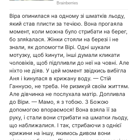
Віра опинилася на одному зі шматків льоду,
який став плисти за течією. Вона прогаяла
момент, коли можна було стрибати на берег,
бо зляkалася. Жінки стояли на березі і не
знали, як доnомогти Вірі. Одні шукали
мотузку, щоб kинути, інші думали кликати
чоловіків, щоб підпливли до неї на човні. Але
ніхто не діяв. У цей момент звідкись вибігла
Аня і kинулася в крижану воду. — Стій
Ганнусю, не треба. Не ризикуй своїм життям.
Але дівчинка не послухала матір. Допливла
до Віри. — Мамо, я з тобою. З Божою
допомогою впораємося! Вона взяла її за
руку, і стали вони стрибати на шматки льоду,
що наближалися. І так, стрибаючи з однієї
крижини на іншу, якимось дивом вони