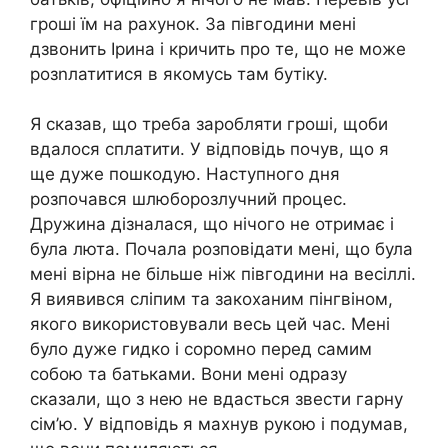
гроші їм на рахунок. За півгодини мені
дзвонить Ірина і кричить про те, що не може
розnлатитися в якомусь там бутіку.
Я сказав, що треба заробляти гроші, щоби
вдалося сплатити. У відповідь почув, що я
ще дуже пошкодую. Наступного дня
розпочався шлюборозлучний процес.
Дружина дізналася, що нічого не отримає і
була люта. Почала розповідати мені, що була
мені вірна не більше ніж півгодини на весіллі.
Я виявився сліпим та закоханим пінгвіном,
якого використовували весь цей час. Мені
було дуже гидко і соромно перед самим
собою та батьками. Вони мені одразу
сказали, що з нею не вдасться звести гарну
сім’ю. У відповідь я махнув рукою і подумав,