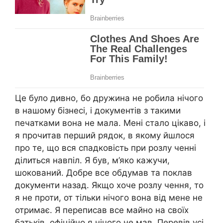
Це було дивно, бо дружина не робила нічого
в нашому бізнесі, і документів з такими
печатками вона не мала. Мені стало цікаво, і
я прочитав перший рядок, в якому йшлося
про те, що вся спадковість при розлу ченні
ділиться навпіл. Я був, м’яко кажучи,
шокований. Добре все обдумав та поклав
документи назад. Якщо хоче розлу чення, то
я не проти, от тільки нічого вона від мене не
отримає. Я переписав все майно на своїх
батьків, офіційно я нічого не мав. Перевів усі