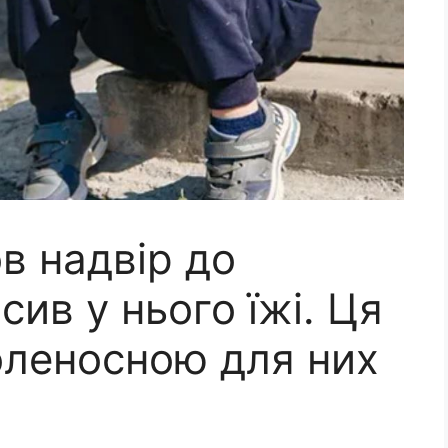
в надвір до
сив у нього їжі. Ця
оленосною для них