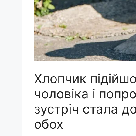
Хлопчик підійшо
чоловіка і попро
зустріч стала д
обох