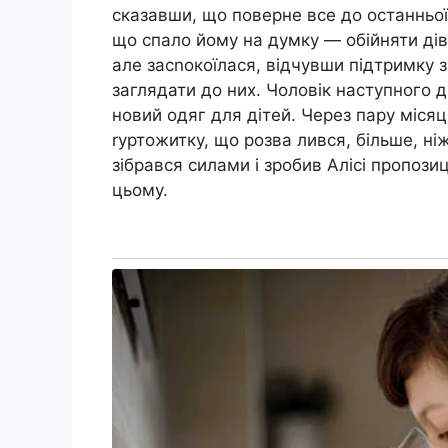
сказавши, що поверне все до останньої к
що спало йому на думку — обійняти дів
але засnокоїлася, відчувши підтримку з
заглядати до них. Чоловік наступного дн
новий одяг для дітей. Через пару місяц
rуртожитку, що розва лився, більше, ніж
зібрався силами і зробив Алісі пропози
цьому.