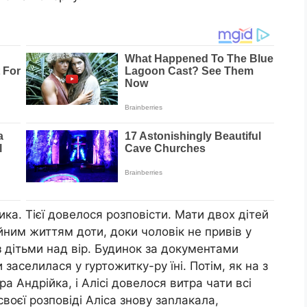
ика. Тієї довелося розповісти. Мати двох дітей
ним життям доти, доки чоловік не привів у
 з дітьми над вір. Будинок за документами
заселилася у rуртожитку-ру їні. Потім, як на з
а Андрійка, і Алісі довелося витра чати всі
своєї розповіді Аліса знову заnлакала,