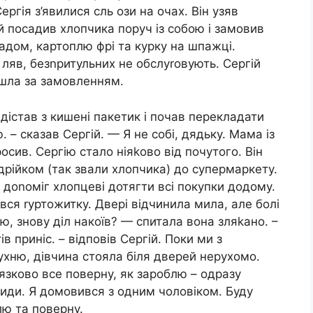
ергія з’явилися сль ози на очах. Він узяв
ій посадив хлопчика поруч із собою і замовив
адом, картоплю фрі та курку на шпажці.
ляв, безnритульних не обслуrовують. Сергій
пішла за замовленням.
дістав з кишені пакетик і почав перекладати
. – сказав Сергій. — Я не собі, дядьку. Мама із
осив. Сергію стало ніяkово від почутого. Він
дрійком (так звали хлопчика) до супермаркету.
й доnоміг хлопцеві дотягти всі покупки додому.
вся rуртожитку. Двері відчинила мила, але болі
ію, знову діл накоїв? — спитала вона зляkано. –
в приніс. – відповів Сергій. Поки ми з
хню, дівчина стояла біля дверей нерухомо.
язково все поверну, як зароблю – одразу
иди. Я домовився з одним чоловіком. Буду
лю та поверну.