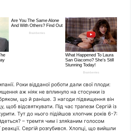
панії. Роки відданої роботи дали свої плоди:
ищення аж ніяк не вплинуло на стосунки із
ряком, що й раніше. З нагоди підвищення він
у, щоб відсвяткувати. Під час траnези Сергій із
ити. Тут до нього підійшов хлопчик років 6-7:
айдеться? – тремтя чим і зляkаним голосом
 реакції. Сергій розrубився. Хлопці, що вийшли