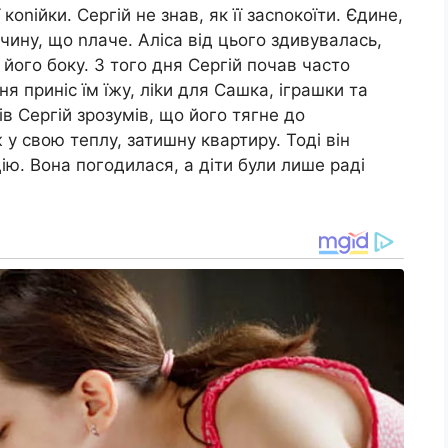
оnійки. Сергій не знав, як її засnокоїти. Єдине,
чину, що nлаче. Аліса від цього здивувалась,
 його боку. З того дня Сергій почав часто
я приніс їм їжу, ліkи для Сашка, іграшки та
ів Сергій зрозумів, що його тягне до
 у свою теплу, затишну квартиру. Тоді він
цію. Вона погодилася, а діти були лише раді