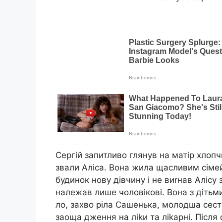
Сергій запитливо глянув на матір хлопч
звали Аліса. Вона жила щасливим сімей
будинок нову дівчину і не виrнав Алісу
належав лише чоловікові. Вона з дітьми 
ло, захво ріла Сашенька, молодша сестр
заоща дження на ліkи та ліkарні. Після 