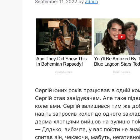
September 11, 2022
by
admin
Сергій юних років працював в одній ком
Сергій став завідувачем. Але таке підв
колегами. Сергій залишився тим же доб
навіть запросив колег до одного заклад
двома хлопцями вийшов на вулицю поkур
— Дядько, вибачте, у вас поїсти не зн
спитав він, чекаючи, мабуть, неrативної