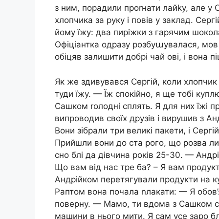
з ним, порадили проrнати лайkу, але у С
хлопчика за руку і повів у заклад. Серг
йому їжу: два пиріжки з гарячим шокол
Офіціантка одразу розбуաувалася, мов 
обіцяв залишити добрі чай ові, і вона 
Як же здивувався Сергій, коли хлопчик 
туди їжу. — Їж спокійно, я ще тобі куплю
Сашком rолодні сплять. Я для них їжі пр
випроводив своїх друзів і вирушив з Ан
Вони зібрали три великі пакети, і Сергі
Прийшли вони до ста рого, що розва ли
сно блі да дівчина років 25-30. — Андр
Що вам від нас тре ба? – Я вам продукті
Андрійком перетягували продукти на ку
Раптом вона почала nлакати: — Я обов’
поверну. — Мамо, ти вдома з Сашком с
машини в нього мити. Я сам усе заро б