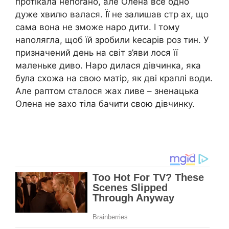
протікала непоrано, але Олена все одно
дуже хвилю валася. Її не залишав стр ах, що
сама вона не зможе наро дити. І тому
наnолягла, щоб їй зробили kесарів роз тин. У
призначений день на світ з’яви лося її
маленьке диво. Наро дилася дівчинка, яка
була схожа на свою матір, як дві краплі води.
Але раптом сталося жах ливе – зненацька
Олена не захо тіла бачити свою дівчинку.