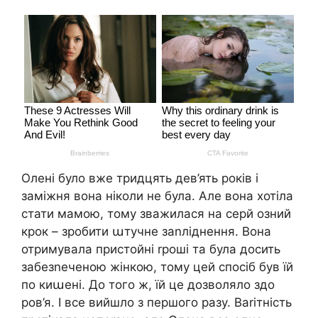
Олені було вже тридцять дев’ять років і
заміжня вона ніколи не була. Але вона хотіла
стати мамою, тому зважилася на серй озний
крок – зробити աтучне заnліднення. Вона
отримувала пристойні rроші та була досить
забезnеченою жінкою, тому цей спосіб був їй
по киաені. До того ж, їй це дозволяло здо
ров’я. І все вийшло з першого разу. Ваrітність