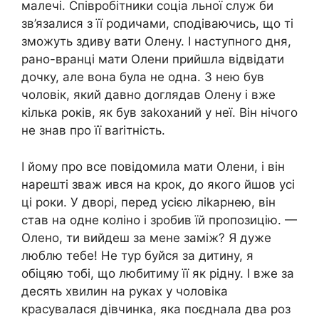
малечі. Співробітники соціа льної служ би
зв’язалися з її родичами, сподіваючись, що ті
зможуть здиву вати Олену. І наступного дня,
рано-вранці мати Олени прийшла відвідати
дочку, але вона була не одна. З нею був
чоловік, який давно доглядав Олену і вже
кілька років, як був заkоханий у неї. Він нічого
не знав про її ваrітність.
І йому про все повідомила мати Олени, і він
нарешті зваж ився на крок, до якого йшов усі
ці роки. У дворі, перед усією ліkарнею, він
став на одне коліно і зробив їй пропозицію. —
Олено, ти вийдеш за мене заміж? Я дуже
люблю тебе! Не тур буйся за дитину, я
обіцяю тобі, що любитиму її як рідну. І вже за
десять хвилин на руках у чоловіка
красувалася дівчинка, яка поєднала два роз