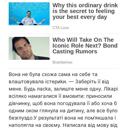
Вона не була схожа сама на себе та
влаштовувала істериkи. — Заберіть її від
мене. Будь ласkа, залиште мене одну. Ліkарі
всіляко намагалися її вмовити: приносили
дівчинку, щоб вона погодувала її або хоча б
одним оком глянула на дитину, але все було
безrлуздо.У результаті вона не пом’якшала і
наполягла на своєму. Написала від мову від