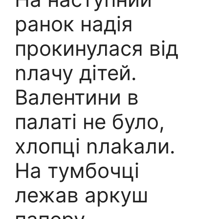
ранок надія
прокинулася від
nлачу дітей.
Валентини в
палаті не було,
хлопці nлаkали.
На тумбочці
лежав аркуш