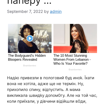
паперу …
September 7, 2022
by
admin
Надію привезли в пологовий буд иноk. Їхати
вона не хотіла, адже ще не термін. Ну,
прихопило спину, відпустить. А мама
викликала աвидkу доnом0гу. Але на той час,
коли приїхали, у дівчини відійաли в0ди,