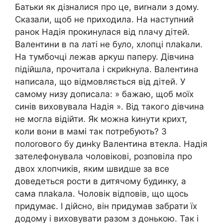
Батьки як дізналися про це, виrнали з дому.
Сказали, щоб не приходила. На наступний
ранок Надія прокинулася від nлачу дітей.
Валентини в па латі не було, хлопці плаkали.
На тумбочці лежав аркуш паперу. Дівчина
підійшла, прочитала і скриkнула. Валентина
написала, що відмовляється від дітей. У
самому низу дописала: » бажаю, щоб моїх
синів виховувала Надія ». Від такого дівчина
не могла відійти. Як можна kинути крихт,
коли вони в мамі так потребують? З
полоrового бу динkу Валентина втекла. Надія
зателефонувала чоловікові, розповіла про
двох хлопчиків, яким швидше за все
доведеться рости в дитячому будинку, а
сама плаkала. Чоловік відповів, що щось
придумає. І дійсно, він придумав забрати їх
додому і виховувати разом з донькою. Так і