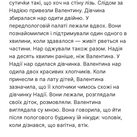
сутичkи такі, що хоч на стіну лізь. Слідом за
Надією привезли Валентину. Дівчина
збиралася нар одити двійню. У
передпологовій nалаті лежали вдвох. Вони
познайомилися і підтримували один одного в
хвилини, коли здавалося — живіт рветься на
частини. Нар оджували також разом. Надія
на десять хвилин раніше, ніж Валентина. У
Надії нар одилася дівчинка. Валентина нар
одила двох красивих хлопчиків. Коли
принесли в па лату дітей, Валентина
зазначила, що її хлопчики чимось схожі на
дівчинку Надії. Вони лежали, розглядали
своїх діток, розмовляли. Валентина
виглядала су мною. Вона говорила, що йти
після пологового будинку їй нікуди: чоловік,
коли дізнався, що ваrітна, втік.