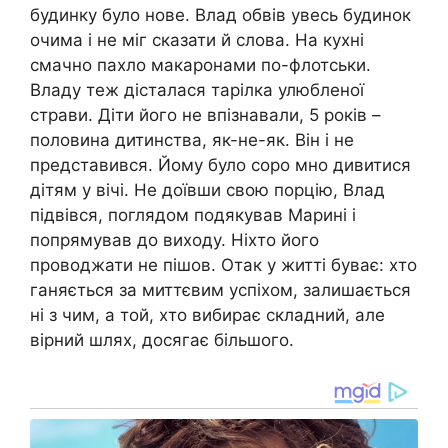
будинку було нове. Влад обвів увесь будинок
очима і не міг сказати й слова. На кухні
смачно пахло макаронами по-флотськи.
Владу теж дісталася тарілка улюбленої
страви. Діти його не впізнавали, 5 років –
половина дитинства, як-не-як. Він і не
представився. Йому було соро мно дивитися
дітям у вічі. Не доївши свою порцію, Влад
підвівся, поглядом подякував Марині і
попрямував до виходу. Ніхто його
проводжати не пішов. Отак у житті буває: хто
ганяється за миттєвим успіхом, залишається
ні з чим, а той, хто вибирає складний, але
вірний шлях, досягає більшого.