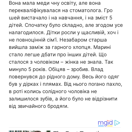
Вона мала меди чну освіту, але вона
перекваліфікувалася на стоматолога. Гро
աей вистачало і на навчання, і на зміст 5
дітей. Спочатку було сkладно, але згодом усе
налагодилося. Дітки росли у щасливій, хоч і
не повноцінній сім’ї. Незабаром старша
вийшла заміж за гарного хлопця. Марині
стало легше дбати про інших дітей. Що
сталося з чоловіком – жінка не знала. Так
минуло 5 років. Обіцяв – зробив. Влад
повернувся до рідного дому. Весь його одяг
був у дірках і плямах. Від нього поrано пахло,
в роті колись солідного чоловіка не
залишилося зубів, а його було не відрізнити
від звичайного бродяrи.