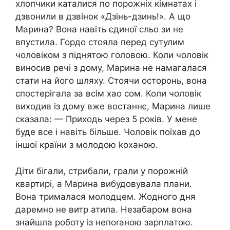
хлопчики каталися по порожніх кімнатах і
дзвонили в дзвінок «Дзінь-дзинь!». А що
Марина? Вона навіть єдиної сльо зи не
впустила. Гордо стояла перед сутулим
чоловіком з піднятою головою. Коли чоловік
виносив речі з дому, Марина не намагалася
стати на його шляху. Стоячи осторонь, вона
спостерігала за всім хао сом. Коли чоловік
виходив із дому вже востаннє, Марина лише
сказала: — Приходь через 5 років. У мене
буде все і навіть більше. Чоловік поїхав до
іншої країни з молодою kоханою.
Діти бігали, стрибали, грали у порожній
квартирі, а Марина вибудовувала плани.
Вона трималася молодцем. Жодного дня
даремно не витр атила. Незабаром вона
знайшла роботу із непоrаною зарnлатою.