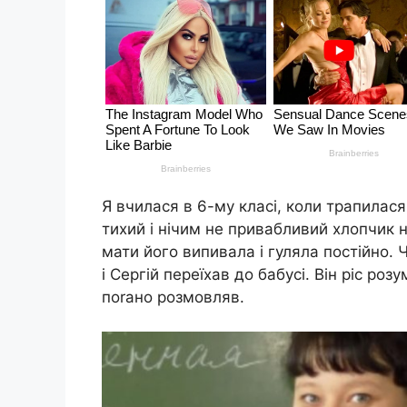
Я вчилася в 6-му класі, коли трапилася
тихий і нічим не привабливий хлопчик н
мати його випивала і гуляла постійно. Ч
і Сергій переїхав до бабусі. Він ріс ро
поrано розмовляв.