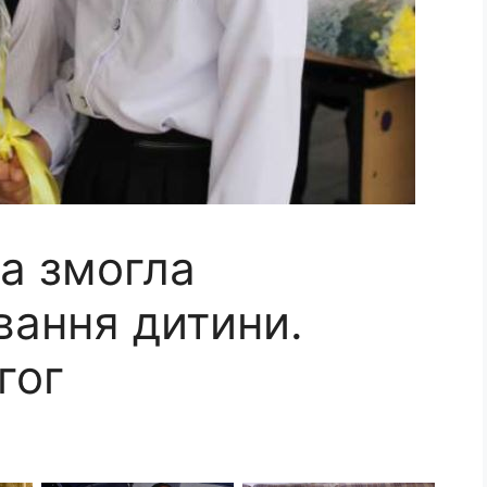
ка змогла
вання дитини.
гог