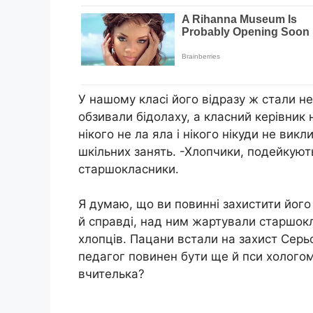
У нашому класі його відразу ж стали н
обзивали бідолаху, а класний керівник 
нікого не ла яла і нікого нікуди не вик
шкільних занять. -Хлопчики, подейкую
старшокласники.
Я думаю, що ви повинні захистити його
й справді, над ним жартували старшок
хлопців. Пацани встали на захист Серьо
педагог повинен бути ще й пси хологом
вчителька?