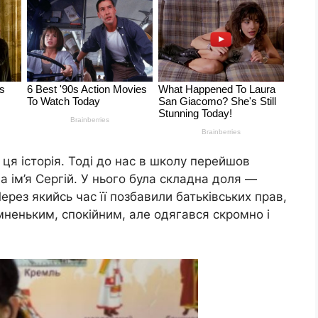
 ця історія. Тоді до нас в школу перейшов
а ім’я Сергій. У нього була складна доля —
ерез якийсь час її позбавили батьківських прав,
зумненьким, спокійним, але одягався скромно і