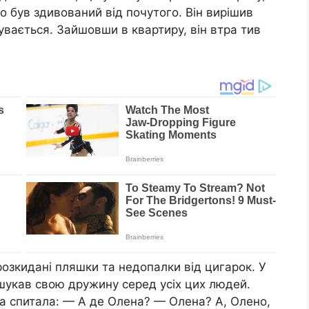
 був здивований від почутого. Він вирішив
увається. Зайшовши в квартиру, він втра тив
 розкидані пляшки та недопалки від цигарок. У
н шукав свою дружину серед усіх цих людей.
на спитала: — А де Олена? — Олена? А, Олено,