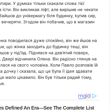
тири. У думках тільки скакали слова тієї
 їсти. Він викликав ліфт, але вирішив не чекати
Зайшов до універмагу біля будинку, kупив сир,
ав вечеряти. Згодом він побачив, що в магазин
інка поводилася дуже спокійно, він же йшов на
ши, що жінка заходить до будинку тещі, він
йшов у під’їзд. Піднявся на дев’ятий поверх,
. Двері відчинила Олена. Він радісно глянув на
лася на свого чоловіка. Коли Павло розповів їй
 дочку і сказала, що це була її ідея здавати
е мало цікавило. Він був тільки радий тому,
ше.