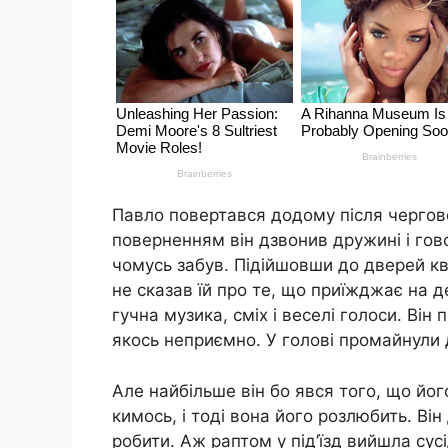
Павло повертався додому після чергов
поверненням він дзвонив дружині і гов
чомусь забув. Підійшовши до дверей кв
не сказав їй про те, що приїжджає на д
гучна музика, сміх і веселі голоси. Ві
якось неприємно. У голові промайнули 
Але найбільше він бо явся того, що й
кимось, і тоді вона його розлюбить. Ві
робити. Аж раптом у під’їзд вийшла сусі