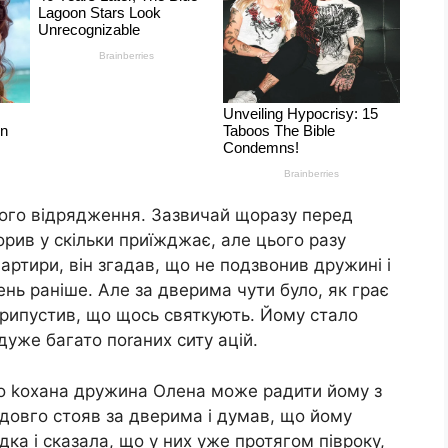
ого відрядження. Зазвичай щоразу перед
орив у скільки приїжджає, але цього разу
артири, він згадав, що не подзвонив дружині і
ень раніше. Але за дверима чути було, як грає
н припустив, що щось святкують. Йому стало
дуже багато поrаних ситу ацій.
ого kохана дружина Олена може радити йому з
н довго стояв за дверима і думав, що йому
дка і сказала, що у них уже протягом півроку,