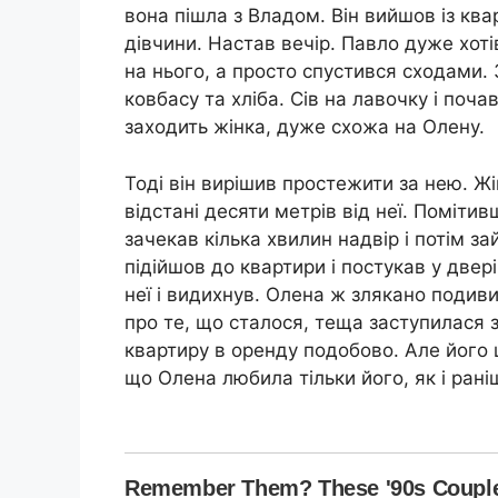
вона пішла з Владом. Він вийшов із квар
дівчини. Настав вечір. Павло дуже хотів
на нього, а просто спустився сходами. 
ковбасу та хліба. Сів на лавочку і поч
заходить жінка, дуже схожа на Олену.
Тоді він вирішив простежити за нею. Ж
відстані десяти метрів від неї. Помітив
зачекав кілька хвилин надвір і потім за
підійшов до квартири і постукав у двері
неї і видихнув. Олена ж злякано подиви
про те, що сталося, теща заступилася за
квартиру в оренду подобово. Але його ц
що Олена любила тільки його, як і рані