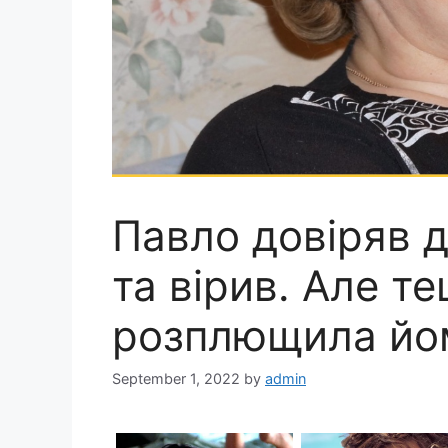
Павло довіряв 
та вірив. Але т
розплющила йом
September 1, 2022
by
admin