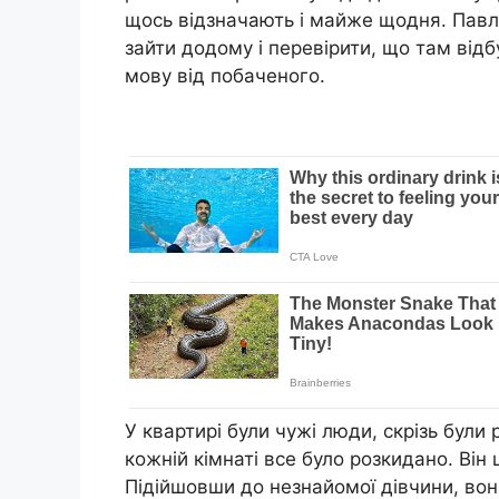
щось відзначають і майже щодня. Павло
зайти додому і перевірити, що там відб
мову від побаченого.
У квартирі були чужі люди, скрізь були
кожній кімнаті все було розкидано. Ві
Підійшовши до незнайомої дівчини, во