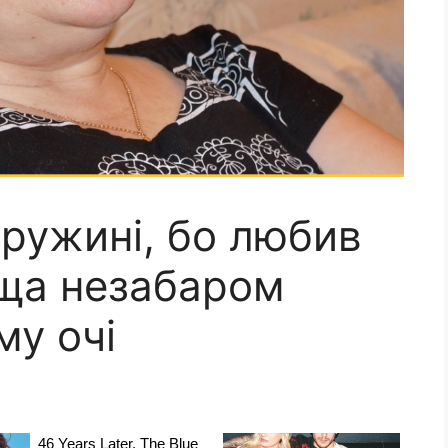
дружині, бо любив
еща незабаром
у очі