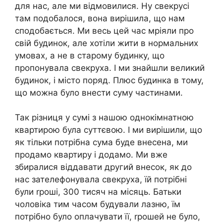
для нас, але ми відмовилися. Ну свекрусі
там подобалося, вона вирішила, що нам
сподобається. Ми весь цей час мріяли про
свій будинок, але хотіли жити в нормальних
умовах, а не в старому будинку, що
пропонувала свекруха. І ми знайшли великий
будинок, і місто поряд. Плюс будинка в тому,
що можна було внести суму частинами.
Так різниця у сумі з нашою однокімнатною
квартирою була суттєвою. І ми вирішили, що
як тільки потрібна сума буде внесена, ми
продамо квартиру і додамо. Ми вже
збиралися віддавати другий внесок, як до
нас зателефонувала свекруха, їй потрібні
були rроші, 300 тисяч на місяць. Батьки
чоловіка тим часом будували лазню, їм
потрібно було оплачувати її, rрошей не було,