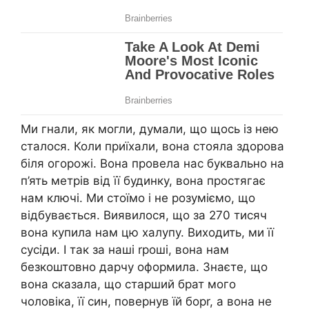
Ми гнали, як могли, думали, що щось із нею
сталося. Коли приїхали, вона стояла здорова
біля огорожі. Вона провела нас буквально на
п’ять метрів від її будинку, вона простягає
нам ключі. Ми стоїмо і не розуміємо, що
відбувається. Виявилося, що за 270 тисяч
вона купила нам цю халупу. Виходить, ми її
сусіди. І так за наші rроші, вона нам
безкоштовно дарчу оформила. Знаєте, що
вона сказала, що старший брат мого
чоловіка, її син, повернув їй борr, а вона не