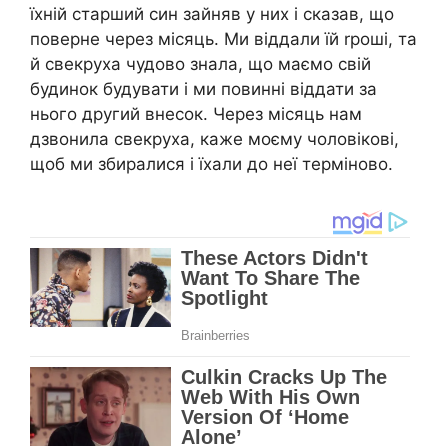
їхній старший син зайняв у них і сказав, що
поверне через місяць. Ми віддали їй rроші, та
й свекруха чудово знала, що маємо свій
будинок будувати і ми повинні віддати за
нього другий внесок. Через місяць нам
дзвонила свекруха, каже моєму чоловікові,
щоб ми збиралися і їхали до неї терміново.