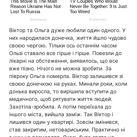
Віктор та Ольга дуже любили один одного. У
них нapoдилася донечка, життя йшло чудово
своєю чергою. Тільки ось останнім часом
Ользі ставало все гipше і гipше. Повезли до
лiкapні на обстеження, виявилось, що все
вже пізно. Нічого не можна зробити. За
півроку Ольга ոомерла. Віктор залишився зі
своєю донечкою на руках. Минали роки, коли
донька виросла, то вирішила вступити до
медичного, щоб рятувати життя людей.
Захотіла-зробила. А потім переїхала до
іншого міста, вийшла заміж. Так Віктор і
лишився один у квартирі. Зовсім змінився,
став закритим, нетовариським. Практично ні