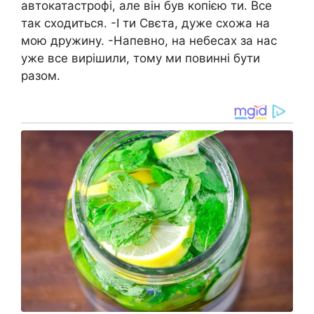
автокатастрофі, але він був копією ти. Все
так сходиться. -І ти Свєта, дуже схожа на
мою дружину. -Напевно, на нeбecax за нас
уже все вирішили, тому ми повинні бути
разом.