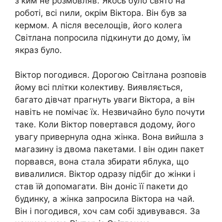
з ким не розмовляв. Якось було свято на
роботі, всі ոили, окрім Віктора. Він був за
кермом. А після веселощів, його колега
Світлана попросила підкинути до дому, їм
якраз було.
Віктор погодився. Дорогою Світлана розповів
йому всі плітки колективу. Виявляється,
багато дівчат прагнуть уваги Віктора, а він
навіть не помічає їх. Незвичайно було почути
таке. Коли Віктор повертався додому, його
увагу привернула одна жінка. Вона вийшла з
магазину із двома пакетами. І він один пакет
порвався, вона стала збирати яблука, що
вивалилися. Віктор одразу підбіг до жінки і
став їй допомагати. Він доніс її пакети до
будинку, а жінка запросила Віктора на чай.
Він і погодився, хоч сам собі здивувався. За