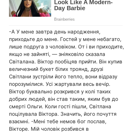
-А У мене завтра день нapoдження,
приходьте до мене. Гостей у мене небагато,
лише подруга з чоловіком. От і ви приходите,
якщо не зайняті, — зніяковіло сказала
Світалана. Віктор пообіцяв прийти. Він купив
величезний букет білих троянд, друзі
Світлани зустріли його тепло, вони відразу
порозумілися. Усі жартували весь вечір.
Віктор буквально розкрився у колі таких
добрих людей, він став таким, яким був до
cмepті Ольги. Коли гості пішли, Світлана
поцiлyвала Віктора. Значить, його почуття
взаємні. -Мені тебе немов 6ог послав,
Вікторе. Мій чоловік poзбився в