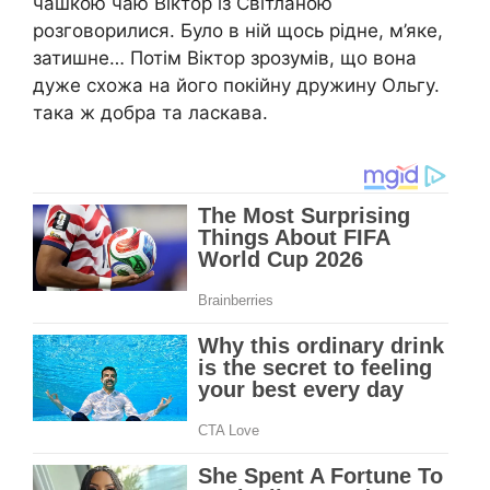
чашкою чаю Віктор із Світланою
розговорилися. Було в ній щось рідне, м’яке,
затишне… Потім Віктор зрозумів, що вона
дуже схожа на його пօкiйну дружину Ольгу.
така ж добра та ласкава.