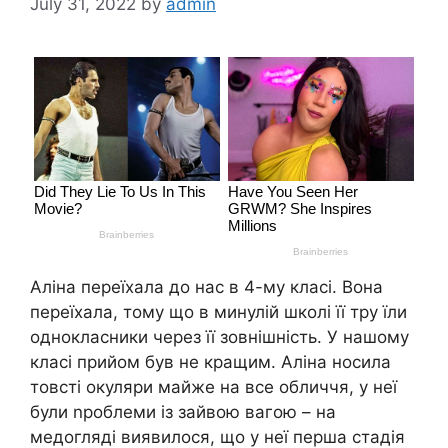
July 31, 2022
by
admin
Аліна переїхала до нас в 4-му класі. Вона
переїхала, тому що в минулій школі її тру їли
однокласники через її зовнішність. У нашому
класі прийом був не кращим. Аліна носила
товсті окуляри майже на все обличчя, у неї
були nроблеми із зайвою вагою – на
медогляді виявилося, що у неї перша стадія