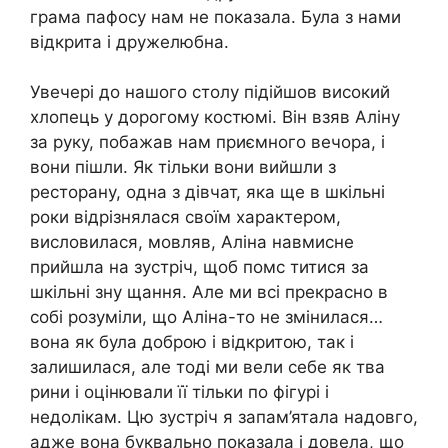
грама пафосу нам не показала. Була з нами
відкрита і дружелюбна.
Увечері до нашого столу підійшов високий
хлопець у дорогому костюмі. Він взяв Аліну
за руку, побажав нам приємного вечора, і
вони пішли. Як тільки вони вийшли з
ресторану, одна з дівчат, яка ще в шкільні
роки відрізнялася своїм характером,
висловилася, мовляв, Аліна навмисне
прийшла на зустріч, щоб помс титися за
шкільні зну щання. Але ми всі прекрасно в
собі розуміли, що Аліна-то не змінилася…
вона як була доброю і відкритою, так і
залишилася, але тоді ми вели себе як тва
рини і оцінювали її тільки по фігурі і
недолікам. Цю зустріч я запам’ятала надовго,
адже вона буквально показала і довела, що