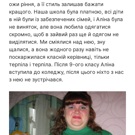
ожи ріння, а її стиль залишав бажати
кращого. Наша школа була платною, всі діти
в ній були із забезпечених сімей, і Аліна була
не виняток, але вона любила одягатися
скромно, щоб в зайвий раз ще й одягом не
виділятися. Ми сміялися над нею, зну
щалися, а вона жодного разу навіть не
поскаржилася класній керівниці, тільки
терпіла і терпіла. Після 9-ого класу Аліна
вступила до коледжу, після цього ніхто з нас
з нею не зустрічався.