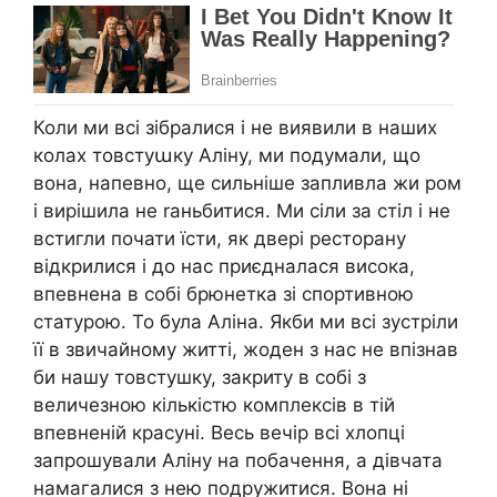
Коли ми всі зібралися і не виявили в наших
колах товстуաку Аліну, ми подумали, що
вона, напевно, ще сильніше запливла жи ром
і вирішила не rаньбитися. Ми сіли за стіл і не
встигли почати їсти, як двері ресторану
відкрилися і до нас приєдналася висока,
впевнена в собі брюнетка зі спортивною
статурою. То була Аліна. Якби ми всі зустріли
її в звичайному житті, жоден з нас не впізнав
би нашу товстушку, закриту в собі з
величезною кількістю комплексів в тій
впевненій красуні. Весь вечір всі хлопці
запрошували Аліну на побачення, а дівчата
намагалися з нею подружитися. Вона ні