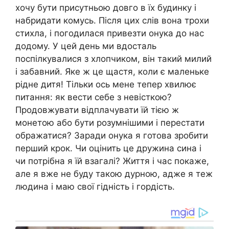
хочу бути присутньою довго в їх будинку і
набридати комусь. Після цих слів вона трохи
стихла, і погодилася привезти онука до нас
додому. У цей день ми вдосталь
поспілкувалися з хлопчиком, він такий милий
і забавний. Яке ж це щастя, коли є маленьке
рідне дитя! Тільки ось мене тепер хвилює
питання: як вести себе з невісткою?
Продовжувати відплачувати їй тією ж
монетою або бути розумнішими і перестати
ображатися? Заради онука я готова зробити
перший крок. Чи оцінить це дружина сина і
чи потрібна я їй взагалі? Життя і час покаже,
але я вже не буду такою дурною, адже я теж
людина і маю свої гідність і гордість.