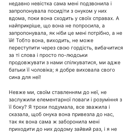
недавно невістка сама мені подзвонила і
запропонувала посидіти з онуком у них
вдома, поки вона сходить у своїх справах. А
найприкріше, що вона не попросила, а
запропонувала, як ніби це мені потрібно, а не
їй! Тобто вона, виходить, не може
переступити через свою гордість, вибачитися
за ті слова і просто по-людськи
продовжувати з нами спілкуватися, ми адже
батьки її чоловіка; я добре виховала свого
сина для неї!
Невже ми, своїм ставленням до неї, не
заслужили елементарної поваги і розуміння з
її боку? Я трохи подумала, все зважила і
сказала, щоб онука вона привезла до нас,
так як вона сама ж заборонила мені
приходити до них додому зайвий раз, і я не