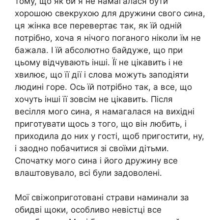
тому, що як би я не намагалася бути
хорошою свекрухою для дружини свого сина,
ця жінка все перевертає так, як їй одній
потрібно, хоча я нічого поганого ніколи їм не
бажала. І їй абсолютно байдуже, що при
цьому відчувають інші. Її не цікавить і не
хвилює, що її дії і слова можуть заподіяти
людині горе. Ось їй потрібно так, а все, що
хочуть інші її зовсім не цікавить. Після
весілля мого сина, я намагалася на вихідні
приготувати щось з того, що він любить, і
приходила до них у гості, щоб пригостити, ну,
і заодно побачитися зі своїми дітьми.
Спочатку мого сина і його дружину все
влаштовувало, всі були задоволені.
Мої свіжоприготовані страви наминали за
обидві щоки, особливо невістці все