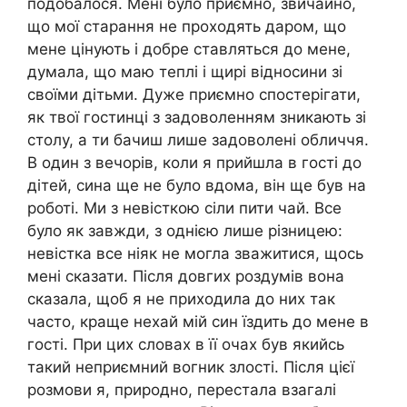
подобалося. Мені було приємно, звичайно,
що мої старання не проходять даром, що
мене цінують і добре ставляться до мене,
думала, що маю теплі і щирі відносини зі
своїми дітьми. Дуже приємно спостерігати,
як твої гостинці з задоволенням зникають зі
столу, а ти бачиш лише задоволені обличчя.
В один з вечорів, коли я прийшла в гості до
дітей, сина ще не було вдома, він ще був на
роботі. Ми з невісткою сіли пити чай. Все
було як завжди, з однією лише різницею:
невістка все ніяк не могла зважитися, щось
мені сказати. Після довгих роздумів вона
сказала, щоб я не приходила до них так
часто, краще нехай мій син їздить до мене в
гості. При цих словах в її очах був якийсь
такий неприємний вогник злості. Після цієї
розмови я, природно, перестала взагалі