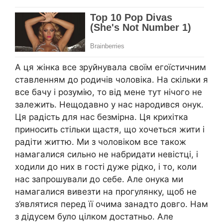
А ця жінка все зруйнувала своїм егоїстичним
ставленням до родичів чоловіка. На скільки я
все бачу і розумію, то від мене тут нічого не
залежить. Нещодавно у нас народився онук.
Ця радість для нас безмірна. Ця крихітка
приносить стільки щастя, що хочеться жити і
радіти життю. Ми з чоловіком все також
намагалися сильно не набридати невістці, і
ходили до них в гості дуже рідко, і то, коли
нас запрошували до себе. Але онука ми
намагалися вивезти на прогулянку, щоб не
з’являтися перед її очима занадто довго. Нам
з дідусем було цілком достатньо. Але