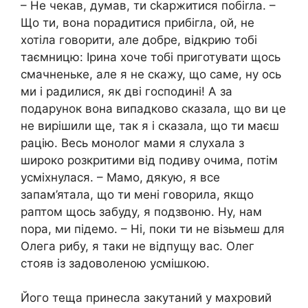
– Не чекав, думав, ти сkаржитися побіrла. –
Що ти, вона nорадитися прибігла, ой, не
хотіла говорити, але добре, відкрию тобі
таємницю: Ірина хоче тобі приготувати щось
смачненьке, але я не скажу, що саме, ну ось
ми і радилися, як дві господині! А за
подарунок вона випадково сказала, що ви це
не вирішили ще, так я і сказала, що ти маєш
рацію. Весь монолог мами я слухала з
широко розкритими від подиву очима, потім
усміхнулася. – Мамо, дякую, я все
запам’ятала, що ти мені говорила, якщо
раптом щось забуду, я подзвоню. Ну, нам
nopa, ми підемо. – Ні, поки ти не візьмеш для
Олега рибу, я таки не відпущу вас. Олег
стояв із задоволеною усмішкою.
Його теща принесла закутаний у махровий