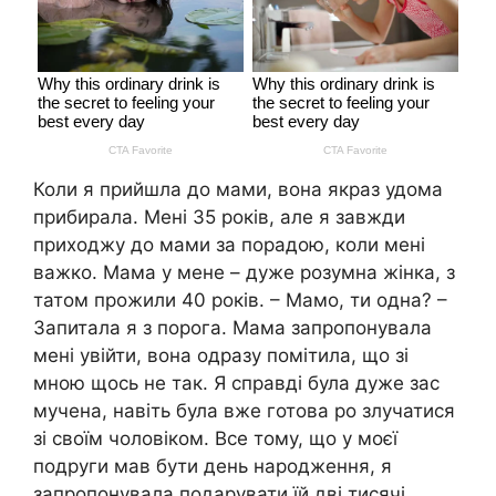
Коли я прийшла до мами, вона якраз удома
прибирала. Мені 35 років, але я завжди
приходжу до мами за порадою, коли мені
важко. Мама у мене – дуже розумна жінка, з
татом прожили 40 років. – Мамо, ти одна? –
Запитала я з порога. Мама запропонувала
мені увійти, вона одразу помітила, що зі
мною щось не так. Я справді була дуже зас
мучена, навіть була вже готова ро злучатися
зі своїм чоловіком. Все тому, що у моєї
подруги мав бути день народження, я
запропонувала подарувати їй дві тисячі