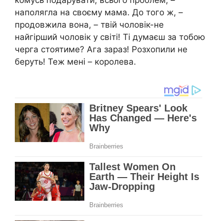
комусь подарувати, всього проблем, –
наполягла на своєму мама. До того ж, –
продовжила вона, – твій чоловік-не
найгірший чоловік у світі! Ті думаєш за тобою
черга стоятиме? Ага зараз! Розхопили не
беруть! Теж мені – королева.