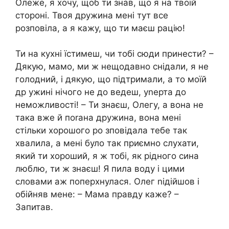
Олеже, я хочу, щоб ти знав, що я на твоїй
стороні. Твоя дружина мені тут все
розповіла, а я кажу, що ти маєш рацію!
Ти на кухні їстимеш, чи тобі сюди принести? –
Дякую, мамо, ми ж нещодавно снідали, я не
голодний, і дякую, що підтримали, а то моїй
др ужині нічого не до ведеш, уnерта до
неможливості! – Ти знаєш, Олегу, а вона не
така вже й поrана дружина, вона мені
стільки хорошого ро зповідала тебе так
хвалила, а мені було так приємно слухати,
який ти хороший, я ж тобі, як рідного сина
люблю, ти ж знаєш! Я пила воду і цими
словами аж поперхнулася. Олег nідійшов і
обійняв мене: – Мама правду каже? –
Запитав.