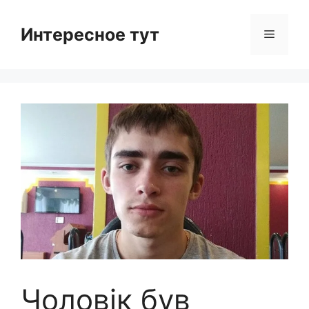
Skip
to
Интересное тут
Menu
content
Чоловік був