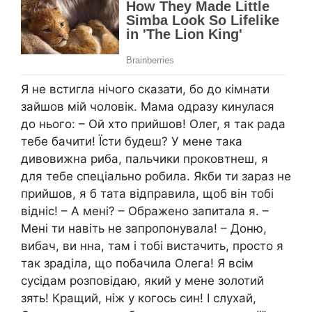
Я не встигла нічого сказати, бо до кімнати
зайшов мій чоловік. Мама одразу кинулася
до нього: – Ой хто прийшов! Олег, я так рада
тебе бачити! Їсти будеш? У мене така
дивовижна риба, пальчики проковтнеш, я
для тебе спеціально робила. Якби ти зараз не
прийшов, я б тата відправила, щоб він тобі
відніс! – А мені? – Ображено запитала я. –
Мені ти навіть не запропонувала! – Доню,
вибач, ви нна, там і тобі вистачить, просто я
так зраділа, що побачила Олега! Я всім
сусідам розповідаю, який у мене золотий
зять! Кращий, ніж у когось син! І слухай,