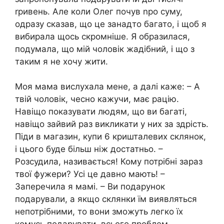
rривень. Але коли Олег почув npo суму,
одразу сказав, що це занадто багато, і щоб я
вибирала щось скромніше. Я образилася,
подумала, що мій чоловік жадібний, і що з
таким я не хочу жити.
Моя мама вислухала мене, а далі каже: – А
твій чоловік, чесно кажучи, має рацію.
Навіщо показувати людям, що ви багаті,
навіщо зайвий раз викликати у них за здрість.
Піди в магазин, купи 6 кришталевих склянок,
і цього буде більш ніж достатньо. –
Розсудила, називається! Кому потрібні зараз
твої фужери? Усі це давно мають! –
Заперечила я мамі. – Ви подарунок
подарували, а якщо склянки їм виявляться
непотрібними, то вони зможуть легко їх