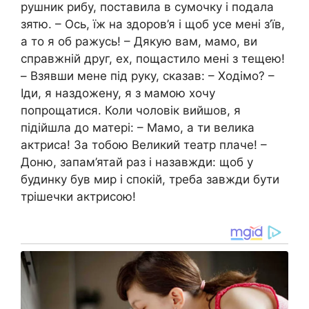
рушник рибу, поставила в сумочку і подала
зятю. – Ось, їж на здоров’я і щоб усе мені з’їв,
а то я об ражусь! – Дякую вам, мамо, ви
справжній друг, ех, пощастило мені з тещею!
– Взявши мене під руку, сказав: – Ходімо? –
Іди, я наздожену, я з мамою хочу
попрощатися. Коли чоловік вийшов, я
підійшла до матері: – Мамо, а ти велика
актриса! За тобою Великий театр плаче! –
Доню, запам’ятай раз і назавжди: щоб у
будинку був мир і спокій, треба завжди бути
трішечки актрисою!