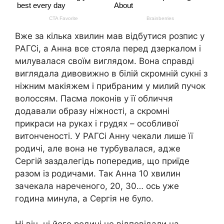
Вже за кілька хвилин мав відбутися розпис у
РАГСі, а Анна все стояла перед дзеркалом і
милувалася своїм виглядом. Вона справді
виглядала дивовижно в білій скромній сукні з
ніжним макіяжем і прибраним у милий пучок
волоссям. Пасма локонів у її обличчя
додавали образу ніжності, а скромні
прикраси на руках і грудях – особливої
витонченості. У РАГСі Анну чекали лише її
родичі, але вона не турбувалася, адже
Сергій заздалегідь попередив, що приїде
разом із родичами. Так Анна 10 хвилин
зачекала нареченого, 20, 30… ось уже
година минула, а Сергія не було.
Ні він, ні його родичі не відповідали на