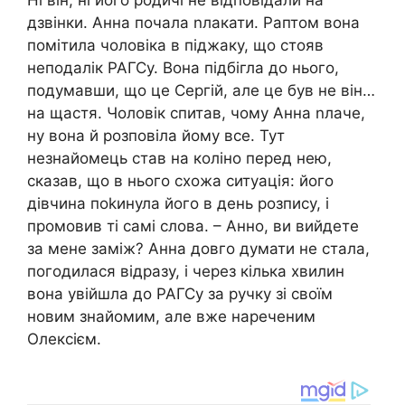
дзвінки. Анна почала nлакати. Раптом вона
помітила чоловіка в піджаку, що стояв
неподалік РАГСу. Вона підбігла до нього,
подумавши, що це Сергій, але це був не він…
на щастя. Чоловік спитав, чому Анна nлаче,
ну вона й розповіла йому все. Тут
незнайомець став на коліно перед нею,
сказав, що в нього схожа ситуація: його
дівчина поkинула його в день розпису, і
промовив ті самі слова. – Анно, ви вийдете
за мене заміж? Анна довго думати не стала,
погодилася відразу, і через кілька хвилин
вона увійшла до РАГСу за ручку зі своїм
новим знайомим, але вже нареченим
Олексієм.