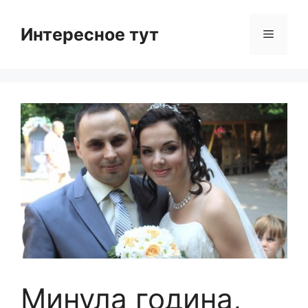
Skip
to
Интересное тут
Menu
content
Минула година,