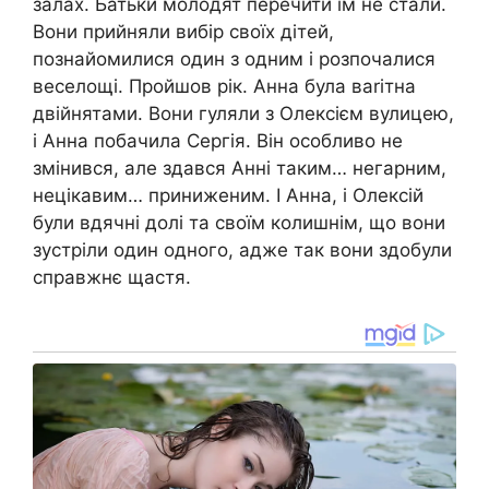
залах. Батьки молодят перечити їм не стали.
Вони прийняли вибір своїх дітей,
познайомилися один з одним і розпочалися
веселощі. Пройшов рік. Анна була ваrітна
двійнятами. Вони гуляли з Олексієм вулицею,
і Анна побачила Сергія. Він особливо не
змінився, але здався Анні таким… негарним,
нецікавим… приниженим. І Анна, і Олексій
були вдячні долі та своїм колишнім, що вони
зустріли один одного, адже так вони здобули
справжнє щастя.