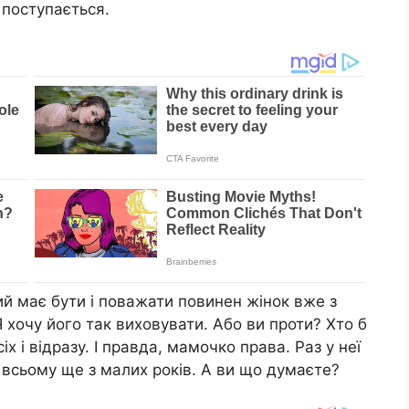
 поступається.
ий має бути і поважати повинен жінок вже з
Я хочу його так виховувати. Або ви проти? Хто б
іх і відразу. І правда, мамочко права. Раз у неї
 всьому ще з малих років. А ви що думаєте?