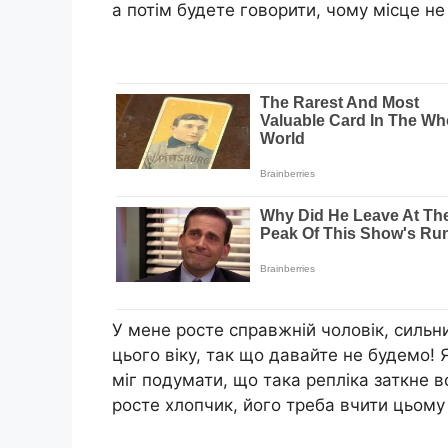
а потім будете говорити, чому місце не
У мене росте справжній чоловік, сильн
цього віку, так що давайте не будемо! 
міг подумати, що така репліка заткне вс
росте хлопчик, його треба вчити цьому