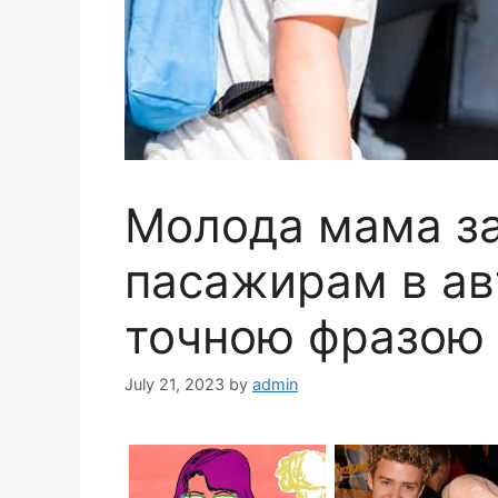
Молода мама за
пасажирам в авт
точною фразою
July 21, 2023
by
admin