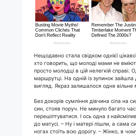
Нещодавно стала свідком однієї цікавої 
хто говорить, що молоді мами не вміют
просто молодці в цій нелегкій справі. О
маршрутці. На одній із зупинок зайшла
вигляд. Якраз залишалося одне вільне 
Без докорів сумління дівчина сіла на си
син, стояв поруч. Не минуло багато ча
перешіптуватися. І ось одна з найсміли
до матусі. – Ну і матері пішли, а сама с
ногах стоїть всю дорогу. – Жінко, в чом