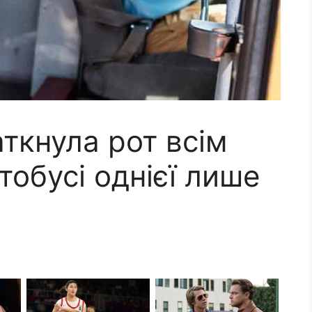
ткнула рот всім
обусі однієї лише