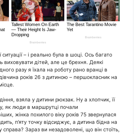
ситуації – і реально була в шоці. Ось багато
ь виховувати дітей, але це брехня. Деякі
дного разу я їхала на роботу рано вранці в
 дівчина років 26 з дитиною – першокласник на
місце.
діння, взяла у дитини рюкзак. Ну а хлопчик, її
су, як люди в маршрутці почали
віших, жінка похилого віку років 75 звернулася
идить, п’яту точку відсиджує, а дитина бідна на
у справа? Зараз ви незадоволені, що він стоїть,