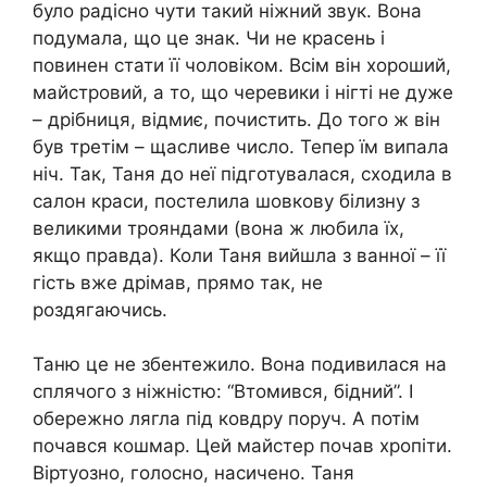
було радісно чути такий ніжний звук. Вона
подумала, що це знак. Чи не красень і
повинен стати її чоловіком. Всім він хороший,
майстровий, а то, що черевики і нігті не дуже
– дрібниця, відмиє, почистить. До того ж він
був третім – щасливе число. Тепер їм випала
ніч. Так, Таня до неї підготувалася, сходила в
салон краси, постелила шовкову білизну з
великими трояндами (вона ж любила їх,
якщо правда). Коли Таня вийшла з ванної – її
гість вже дрімав, прямо так, не
роздягаючись.
Таню це не збентежило. Вона подивилася на
сплячого з ніжністю: “Втомився, бідний”. І
обережно лягла під ковдру поруч. А потім
почався кошмар. Цей майстер почав хропіти.
Віртуозно, голосно, насичено. Таня