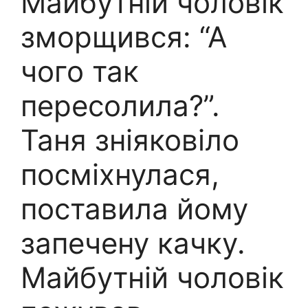
Майбутній чоловік
зморщився: “А
чого так
пересолила?”.
Таня зніяковіло
посміхнулася,
поставила йому
запечену качку.
Майбутній чоловік