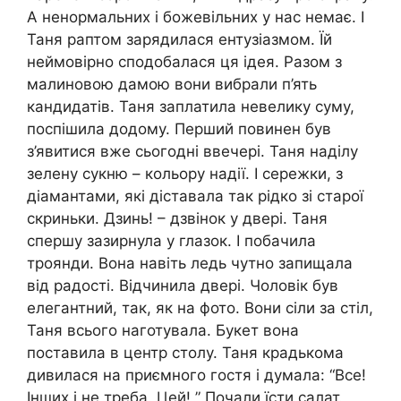
А ненормальних і божевільних у нас немає. І
Таня раптом зарядилася ентузіазмом. Їй
неймовірно сподобалася ця ідея. Разом з
малиновою дамою вони вибрали п’ять
кандидатів. Таня заплатила невелику суму,
поспішила додому. Перший повинен був
з’явитися вже сьогодні ввечері. Таня наділу
зелену сукню – кольору надії. І сережки, з
діамантами, які діставала так рідко зі старої
скриньки. Дзинь! – дзвінок у двері. Таня
спершу зазирнула у глазок. І побачила
троянди. Вона навіть ледь чутно запищала
від радості. Відчинила двері. Чоловік був
елегантний, так, як на фото. Вони сіли за стіл,
Таня всього наготувала. Букет вона
поставила в центр столу. Таня крадькома
дивилася на приємного гостя і думала: “Все!
Інших і не треба. Цей! ” Почали їсти салат.