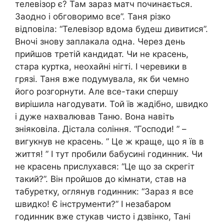
телевізор є? Там зараз матч починається.
Заодно і обговоримо все”. Таня різко
відповіла: “Телевізор вдома будеш дивитися”.
Вночі знову заплакала одна. Через день
прийшов третій кандидат. Чи не красень,
стара куртка, неохайні нігті. І черевики в
грязі. Таня вже подумувала, як би чемно
його розгорнути. Але все-таки спершу
вирішила нагодувати. Той їв жадібно, швидко
і дуже нахвалював Таню. Вона навіть
зніяковіла. Дістала соління. “Господи! ” –
вигукнув не красень. ” Це ж краще, що я їв в
життя! ” І тут пробили бабусині годинник. Чи
не красень прислухався: “Це що за скрегіт
такий?”. Він пройшов до кімнати, став на
табуретку, оглянув годинник: “Зараз я все
швидко! Є інструменти?” І незабаром
годинник вже стукав чисто і дзвінко, Тані