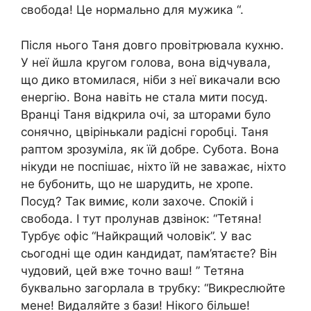
свобода! Це нормально для мужика “.
Після нього Таня довго провітрювала кухню.
У неї йшла кругом голова, вона відчувала,
що дико втомилася, ніби з неї викачали всю
енергію. Вона навіть не стала мити посуд.
Вранці Таня відкрила очі, за шторами було
сонячно, цвірінькали радісні горобці. Таня
раптом зрозуміла, як їй добре. Субота. Вона
нікуди не поспішає, ніхто їй не заважає, ніхто
не бубонить, що не шарудить, не хропе.
Посуд? Так вимиє, коли захоче. Спокій і
свобода. І тут пролунав дзвінок: “Тетяна!
Турбує офіс “Найкращий чоловік”. У вас
сьогодні ще один кандидат, пам’ятаєте? Він
чудовий, цей вже точно ваш! ” Тетяна
буквально загорлала в трубку: “Викреслюйте
мене! Видаляйте з бази! Нікого більше!