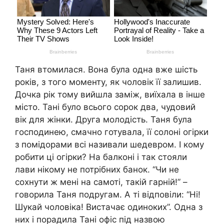
Таня втомилася. Вона була одна вже шість
років, з того моменту, як чоловік її залишив.
Дочка рік тому вийшла заміж, виїхала в інше
місто. Тані було всього сорок два, чудовий
вік для жінки. Друга молодість. Таня була
господинею, смачно готувала, її солоні огірки
з помідорами всі називали шедевром. І кому
робити ці огірки? На балконі і так стояли
лави нікому не потрібних банок. “Чи не
сохнути ж мені на самоті, такій гарній!” –
говорила Таня подругам. А ті відповіли: “Ні!
Шукай чоловіка! Вистачає одиноких”. Одна з
них і порадила Тані офіс під назвою