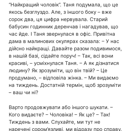
“Найкращий чоловік”. Таня подумала, що це
якось безглуздо. Але, з іншого боку – вже
сорок два, ця цифра нервувала. Старий
бабусин годинник деренчав і нагадував, що
час йде. І Таня звернулася в офіс. Привітна
дама в малинових окулярах сказала: – У нас
дійсно найкращі. Давайте разом подивимося,
в нашій базі, сідайте поруч! – Так, всі вони
красиві, – усміхнулася Таня. – А як дізнатися
людину? Як зрозуміти, що він твій? – Це
продумано, – відповіла жінка. – Ми видаємо
на тиждень. Достатній термін, щоб зрозуміти
– ваш чи ні?
Варто продовжувати або іншого шукати. –
Кого видаєте? – Чоловіка! – Як це? – Так!
Тиждень з вами. Слухайте, ми тут не
наречені сором’язливі, ми відразу про справу.