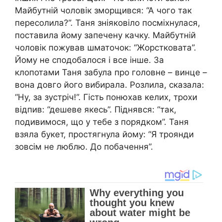
Майбутній чоловік зморщився: “А чого так
пересолила?”. Таня зніяковіло посміхнулася,
поставила йому запечену качку. Майбутній
чоловік пожував шматочок: “Жорстковата”.
Йому не сподобалося і все інше. За
клопотами Таня забула про головне – винце –
вона довго його вибирала. Розлила, сказала:
“Ну, за зустріч!”. Гість понюхав келих, трохи
відпив: “дешеве якесь”. Піднявся: “так,
подивимося, що у тебе з порядком”. Таня
взяла букет, простягнула йому: “Я троянди
зовсім не люблю. До побачення”.