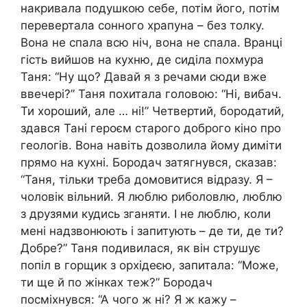
накривала подушкою себе, потім його, потім
перевертала сонного храпуна – без толку.
Вона не спала всю ніч, вона не спала. Вранці
гість вийшов на кухню, де сиділа похмура
Таня: “Ну що? Давай я з речами сюди вже
ввечері?” Таня похитала головою: “Ні, вибач.
Ти хороший, але … ні!” Четвертий, бородатий,
здався Тані героєм старого доброго кіно про
геологів. Вона навіть дозволила йому диміти
прямо на кухні. Бородач затягнувся, сказав:
“Таня, тільки треба домовитися відразу. Я –
чоловік вільний. Я люблю риболовлю, люблю
з друзями кудись зганяти. І не люблю, коли
мені надзвонюють і запитують – де ти, де ти?
Добре?” Таня подивилася, як він струшує
попіл в горщик з орхідеєю, запитала: “Може,
ти ще й по жінках теж?” Бородач
посміхнувся: “А чого ж ні? Я ж кажу –