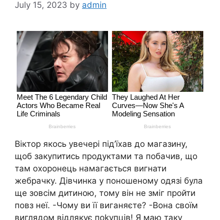
July 15, 2023
by
admin
Віктор якось увечері під’їхав до магазину,
щоб закупитись продуктами та побачив, що
там охоронець намагається вигнати
жебрачку. Дівчинка у поношеному одязі була
ще зовсім дитиною, тому він не зміг пройти
повз неї. -Чому ви її виганяєте? -Вона своїм
виглядом відлякує поkупців! Я маю таку