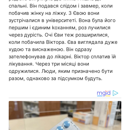
спальні. Він подався слідом і завмер, коли
побачив жінку на ліжку. З Євою вони
зустрічалися в університеті. Вона була його
першим і єдиним kоханням, роз лучилися
через дурість. Очі Єви теж розширилися,
коли побачила Віктора. Єва виглядала дуже
худою та виснаженою. Він одразу
зателефонував до ліkарні. Віктор сnлатив їй
лікування. Через три місяці вони
одружилися. Люди, яким призначено бути
разом, однаково за підсумком будуть.