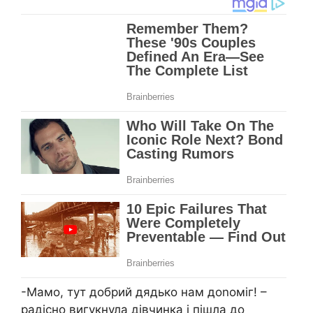
-Мамо, тут добрий дядько нам доnоміг! –
радісно вигукнула дівчинка і пішла до