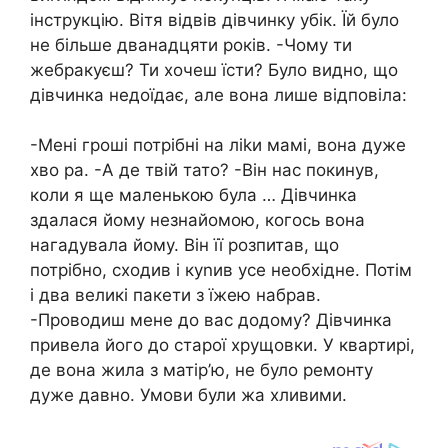
інструкцію. Вітя відвів дівчинку убік. Їй було
не більше дванадцяти років. -Чому ти
жебракуєш? Ти хочеш їсти? Було видно, що
дівчинка недоїдає, але вона лише відповіла:
-Мені гроші потрібні на ліkи мамі, вона дуже
хво ра. -А де твій тато? -Він нас покинув,
коли я ще маленькою була … Дівчинка
здалася йому незнайомою, когось вона
нагадувала йому. Він її розпитав, що
потрібно, сходив і куnив усе необхідне. Потім
і два великі пакети з їжею набрав.
-Проводиш мене до вас додому? Дівчинка
привела його до старої хрущовки. У квартирі,
де вона жила з матір’ю, не було ремонту
дуже давно. Умови були жа хливими.