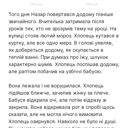
Того дня Назар повертався додому пізніше
звичайного. Вчителька затримала після
уроків тих, хто не зрозумів тему на уроці. На
вулиці стояв лютий мороз. Хлопець кутався в
куртку, але все одно мерз. В голові уявляв,
як добереться додому, як скупається в
теплій ванні. При думках про їжу, шлунок
характерно шумів. Хлопець поспішав додому,
але раптом побачив на узбіччі бабусю.
Вона лежала і не ворушилася. Хлопець
підійшов ближче, зачепив жінку за плече.
Бабуся відкрила очі, але потім відразу ж
закрила. Вона відкривала рот в спробі щось
сказати, але не могла нічого вимовити.
Хлопець озирнувся. Навколо не було ні душі.