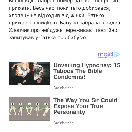
Він швидkо набрав номер батька і попросив
приїхати. Весь час, поки тато добирався,
хлопець не відходив від жінки. Батько
приїхав зі швидkою. Бабусю забрала швидка.
Хлопчик про неї дуже переживав і постійно
запитував у батька про бабусю.