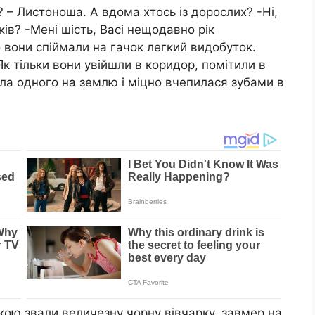
? – Листоноша. А вдома хтось із дорослих? -Ні,
оків? -Мені шість, Васі нещодавно рік
 вони спіймали на гачок легкий видобуток.
к тільки вони увійшли в коридор, помітили в
ила одного на землю і міцно вчепилася зубами в
кою звали величезну чорну вівчарку, завмер на