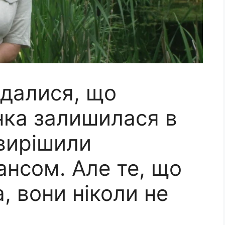
ідалися, що
нка залишилася в
 вирішили
ансом. Але те, що
, вони ніколи не