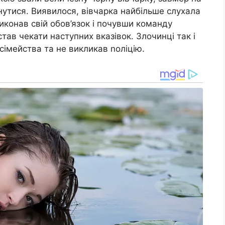
ухнутися. Виявилося, вівчарка найбільше слухала
иконав свій обов’язок і почувши команду
 став чекати наступних вказівок. Злочинці так і
 сімейства та не викликав nоліцію.