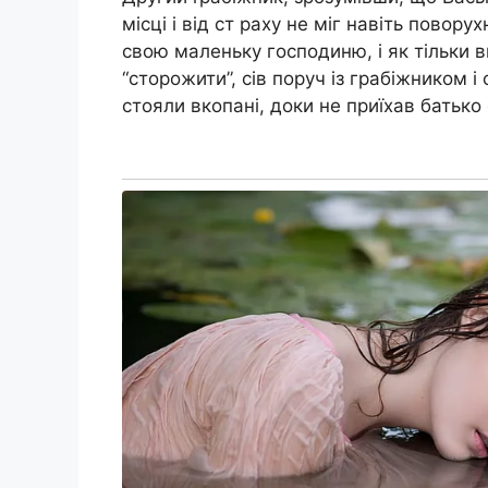
місці і від ст раху не міг навіть повор
свою маленьку господиню, і як тільки в
“сторожити”, сів поруч із грабіжником і
стояли вкопані, доки не приїхав батько