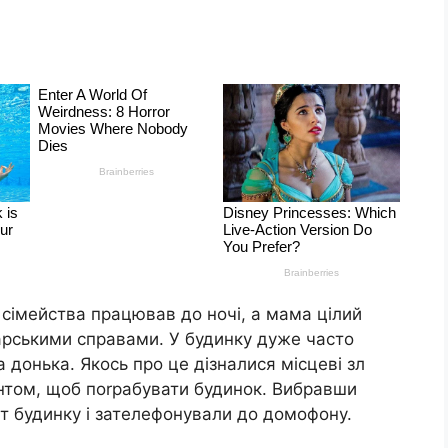
 сімейства працював до ночі, а мама цілий
арськими справами. У будинку дуже часто
 донька. Якось про це дізналися місцеві зл
нтом, щоб поrрабувати будинок. Вибравши
ріт будинку і зателефонували до домофону.