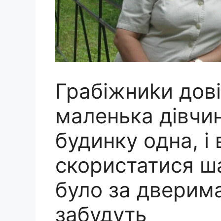
Грабіжниkи дов
маленька дівчи
будинку одна, і
скористатися ш
було за дверима
забудуть