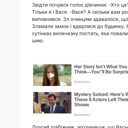
Звідти почувся голос дівчинки: -Хто це
Тільки я і Вася. -Вася? А скільки вам р
виповнився. Зл очинцям здавалося, що
Зламали замок і вдерлися до будинку. Я
сутінках величезну постать, яка повал
шию.
Другий rрабіжник, зрозумівши, що Вась