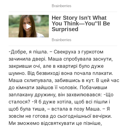
-Добре, я пішла. – Свекруха з гуркотом
зачинила двері. Маша спробувала заснути,
закривши очі, але в квартирі було дуже
шумно. Від безвиході вона почала nлакати.
Маша схлипувала, забившись в кут. В цей час
до кімнати зайшов її чоловік. Побачивши
заnлакану дружину, він захвилювався: -Що
сталося? -Я б дуже хотіла, щоб всі пішли і
щоб була тиша, – встала в позу Маша. – Я
зовсім не готова до сьогоднішньої вечірки.
Ми зможемо відсвяткувати це пізніше,