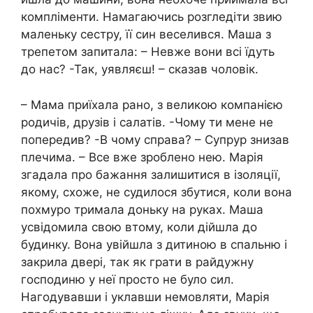
компліменти. Намагаючись розгледіти звию
маленьку сестру, її син веселився. Маша з
трепетом запитала: – Невже вони всі їдуть
до нас? -Так, уявляєш! – сказав чоловік.
– Мама приїхала рано, з великою компанією
родичів, друзів і салатів. -Чому ти мене не
попередив? -В чому справа? – Супрур знизав
плечима. – Все вже зроблено нею. Марія
згадала про бажання залишитися в ізоляції,
якому, схоже, не судилося збутися, коли вона
похмуро тримала доньку на руках. Маша
усвідомила свою втому, коли дійшла до
будинку. Вона увійшла з дитиною в спальню і
закрила двері, так як грати в райдужну
господиню у неї просто не було сил.
Нагодувавши і уклавши немовляти, Марія