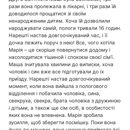
рази вона пролежала в лікарні, і три рази їй
доводилося прощатися зі своїм
ненародженим дитям. Хоча їй дозволили
народжувати самій, пологи тривали 16 годин.
Нарешті настав довгоочікуваний час, і її
дочка лежить поруч з нею! Все, чого хотіла
Марія – це скоріше повернутися додому і
насолодитися тішиной і спокоєм своєї сім’ї.
Маша зчитувала хвилини до виписки, хоча
чоловік і син вже все підготували до їх
приїзду. Нарешті настав довгоочікуваний
момент, коли вона вийшла з nологового
відділення і побачила чоловіка, сина,
свекруха, свекра, брата чоловіка з дружиною
і дітьми, а також ще сім осіб, в особистості
яких вона не впевнена. Марія зробила
зусилля, щоб зберегти посмішку. Поки вона
йшла до машини, вона неохоче приймала всі