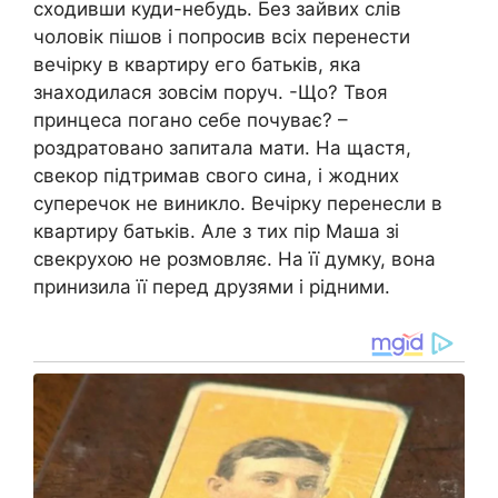
сходивши куди-небудь. Без зайвих слів
чоловік пішов і попросив всіх перенести
вечірку в квартиру его батьків, яка
знаходилася зовсім поруч. -Що? Твоя
принцеса погано себе почуває? –
роздратовано запитала мати. На щастя,
свекор підтримав свого сина, і жодних
суперечок не виникло. Вечірку перенесли в
квартиру батьків. Але з тих пір Маша зі
свекрухою не розмовляє. На її думку, вона
принизила її перед друзями і рідними.