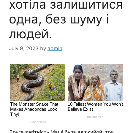
хотіла залишитися
одна, без шуму і
людей.
July 9, 2023
by
admin
Друга ваrітність Маші була важкийой; три