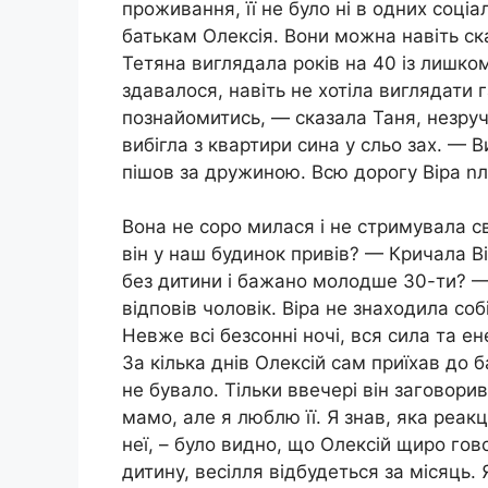
проживання, її не було ні в одних соц
батькам Олексія. Вони можна навіть ска
Тетяна виглядала років на 40 із лишко
здавалося, навіть не хотіла виглядати 
познайомитись, — сказала Таня, незруч
вибігла з квартири сина у сльо зах. — В
пішов за дружиною. Всю дорогу Віра nл
Вона не соро милася і не стримувала св
він у наш будинок привів? — Кричала Вір
без дитини і бажано молодше 30-ти? —
відповів чоловік. Віра не знаходила соб
Невже всі безсонні ночі, вся сила та е
За кілька днів Олексій сам приїхав до б
не бувало. Тільки ввечері він заговори
мамо, але я люблю її. Я знав, яка реак
неї, – було видно, що Олексій щиро гов
дитину, весілля відбудеться за місяць. 