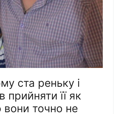
му ста реньку і
в прийняти її як
 вони точно не