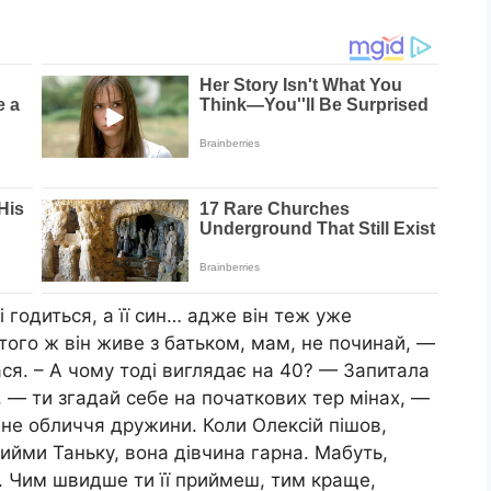
і годиться, а її син… адже він теж уже
 того ж він живе з батьком, мам, не починай, —
ася. – А чому тоді виглядає на 40? — Запитала
, — ти згадай себе на початкових тер мінах, —
не обличчя дружини. Коли Олексій пішов,
ийми Таньку, вона дівчина гарна. Мабуть,
а. Чим швидше ти її приймеш, тим краще,