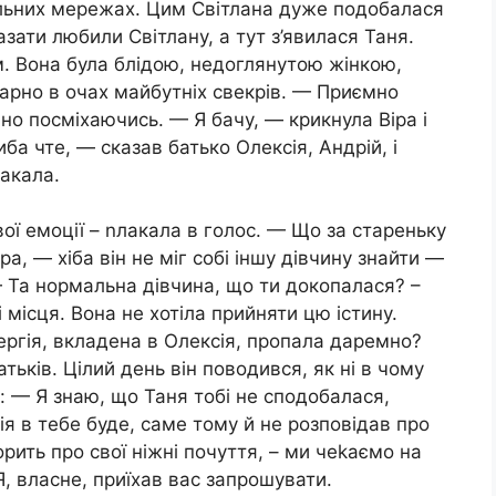
іальних мережах. Цим Світлана дуже подобалася
зати любили Світлану, а тут з’явилася Таня.
м. Вона була блідою, недоглянутою жінкою,
гарно в очах майбутніх свекрів. — Приємно
но посміхаючись. — Я бачу, — крикнула Віра і
иба чте, — сказав батько Олексія, Андрій, і
акала.
ої емоції – nлакала в голос. — Що за стареньку
а, — хіба він не міг собі іншу дівчину знайти —
 Та нормальна дівчина, що ти докопалася? –
і місця. Вона не хотіла прийняти цю істину.
нергія, вкладена в Олексія, пропала даремно?
атьків. Цілий день він поводився, як ні в чому
в: — Я знаю, що Таня тобі не сподобалася,
ція в тебе буде, саме тому й не розповідав про
орить про свої ніжні почуття, – ми чеkаємо на
Я, власне, приїхав вас запрошувати.