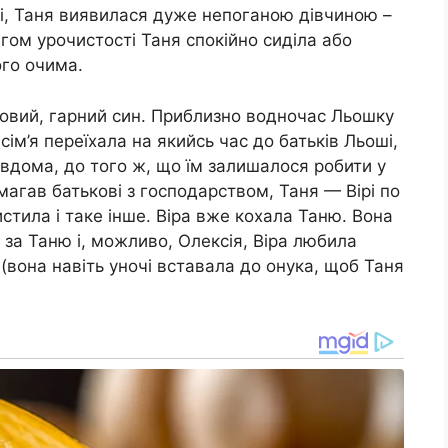
ді, Таня виявилася дуже непоганою дівчиною –
ягом урочистості Таня спокійно сиділа або
ого очима.
ровий, гарний син. Приблизно водночас Льошку
ім’я переїхала на якийсь час до батьків Льоші,
и вдома, до того ж, що їм залишалося робити у
магав батькові з господарством, Таня — Вірі по
стила і таке інше. Віра вже кохала Таню. Вона
 за Таню і, можливо, Олексія, Віра любила
 (вона навіть уночі вставала до онука, щоб Таня