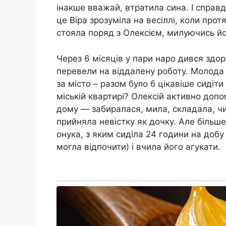
інакше вважай, втратила сина. І справ
це Віра зрозуміла на весіллі, коли прот
стояла поряд з Олексієм, милуючись й
Через 6 місяців у пари наро дився здо
перевели на віддалену роботу. Молода с
за місто – разом було б цікавіше сидіт
міській квартирі? Олексій активно допо
дому — забиралася, мила, складала, чи
прийняла невістку як дочку. Але більше
онука, з яким сиділа 24 години на добу
могла відпочити) і вчила його агукати.