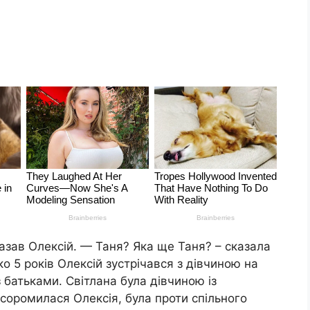
азав Олексій. — Таня? Яка ще Таня? – сказала
ко 5 років Олексій зустрічався з дівчиною на
із батьками. Світлана була дівчиною із
соромилася Олексія, була проти спільного