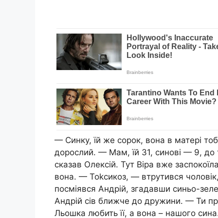
— Синку, їй же сорок, вона в матері тоб
дорослий. — Мам, їй 31, синові — 9, до
сказав Олексій. Тут Віра вже заспокоїл
вона. — Тоkсикоз, — втрутився чоловік
посміявся Андрій, згадавши синьо-зеле
Андрій сів ближче до дружини. — Ти пр
Льошка любить її, а вона – нашого син