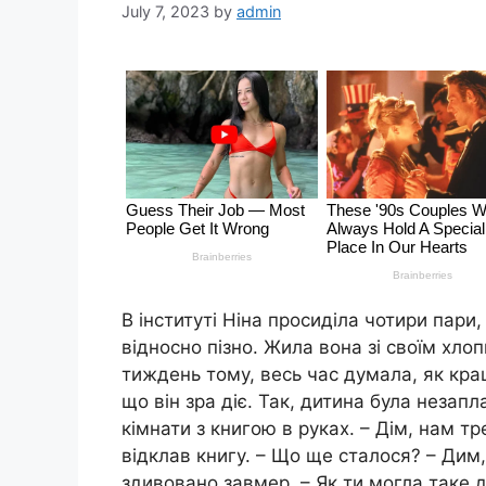
July 7, 2023
by
admin
В інституті Ніна просиділа чотири пари
відносно пізно. Жила вона зі своїм хло
тиждень тому, весь час думала, як кра
що він зра діє. Так, дитина була незап
кімнати з книгою в руках. – Дім, нам 
відклав книгу. – Що ще сталося? – Дим
здивовано завмер. – Як ти могла таке 