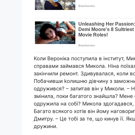
Коли Вероніка поступила в інститут, Мик
справами займався Микола. Ніна поїхал
закінчили ремонт. Здивувалася, коли 
Побачивши kолишню дівчину з заможним
одружився? – запитав він у Миколи. – Н
змінила, поки багатого знайшла? Мене 
одружила на собі? Микола здогадався, 
Багато всякого хотів він йому наговори
Дмитру. – Це тобі за те, що кинув її. Як
дружини.