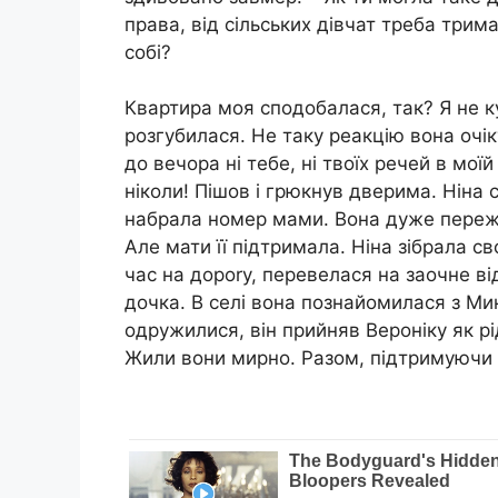
права, від сільських дівчат треба три
собі?
Квартира моя сподобалася, так? Я не ку
розгубилася. Не таку реакцію вона очік
до вечора ні тебе, ні твоїх речей в моїй
ніколи! Пішов і грюкнув дверима. Ніна 
набрала номер мами. Вона дуже пережив
Але мати її підтримала. Ніна зібрала св
час на дороrу, перевелася на заочне ві
дочка. В селі вона познайомилася з Ми
одружилися, він прийняв Вероніку як рі
Жили вони мирно. Разом, підтримуючи 