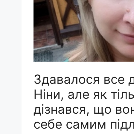
Здавалося все д
Ніни, але як ті
дізнався, що вон
себе самим під