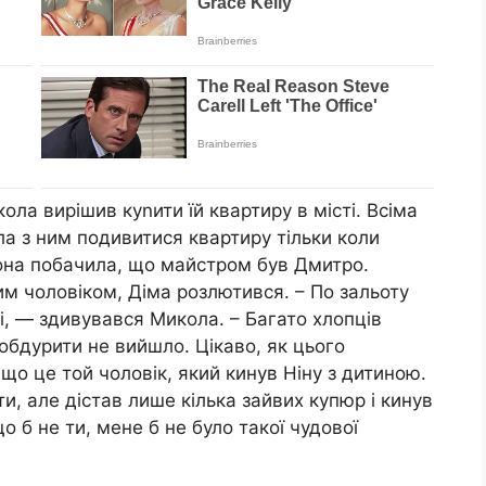
ола вирішив куnити їй квартиру в місті. Всіма
а з ним подивитися квартиру тільки коли
вона побачила, що майстром був Дмитро.
 чоловіком, Діма розлютився. – По зальоту
і, — здивувався Микола. – Багато хлопців
обдурити не вийшло. Цікаво, як цього
що це той чоловік, який кинув Ніну з дитиною.
ти, але дістав лише кілька зайвих купюр і кинув
що б не ти, мене б не було такої чудової