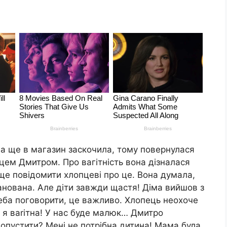
, а ще в магазин заскочила, тому повернулася
пцем Дмитром. Про вагітність вона дізналася
ще повідомити хлопцеві про це. Вона думала,
ланована. Але діти завжди щастя! Діма вийшов з
треба поговорити, це важливо. Хлопець неохоче
, я ваrітна! У нас буде малюк… Дмитро
допустити? Мені не потрібна дитина! Мама була