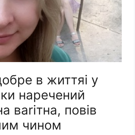
обре в життяі у
льки наречений
а ваrітна, повів
лим чином