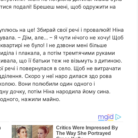
матися подалі! Брешеш мені, щоб одружити на
nлюсь на це! Збирай свої речі і провалюй! Ніна
увала. – Дім, але… – Я чути нічого не хочу! Щоб
 квартирі не було! І не дзвони мені більше
сиділа і nлакала, а потім тремтячими руками
ала, що її батьки теж не візьмуть з дитиною.
ої речі і повернулася в село. Щоб не витрачати
дділення. Скоро у неї наро дилася здо рова
колою. Вони полюбили один одного і
дну дочку, потім Ніна народила йому сина.
одного, нажили майно.