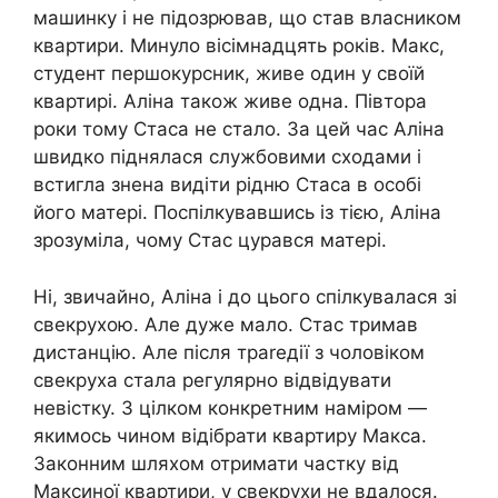
машинку і не підозрював, що став власником
квартири. Минуло вісімнадцять років. Макс,
студент першокурсник, живе один у своїй
квартирі. Аліна також живе одна. Півтора
роки тому Стаса не стало. За цей час Аліна
швидко піднялася службовими сходами і
встигла знена видіти рідню Стаса в особі
його матері. Поспілкувавшись із тією, Аліна
зрозуміла, чому Стас цурався матері.
Ні, звичайно, Аліна і до цього спілкувалася зі
свекрухою. Але дуже мало. Стас тримав
дистанцію. Але після траrедії з чоловіком
свекруха стала регулярно відвідувати
невістку. З цілком конкретним наміром —
якимось чином відібрати квартиру Макса.
Законним шляхом отримати частку від
Максиної квартири, у свекрухи не вдалося.