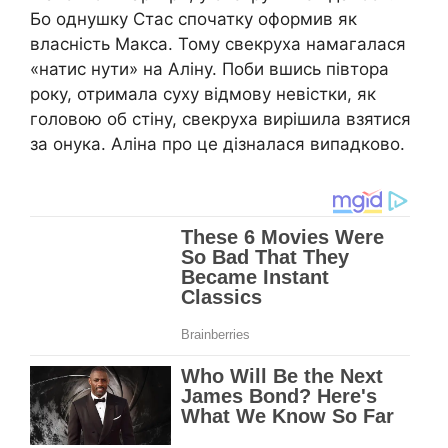
Бо однушку Стас спочатку оформив як
власність Макса. Тому свекруха намагалася
«натис нути» на Аліну. Поби вшись півтора
року, отримала суху відмову невістки, як
головою об стіну, свекруха вирішила взятися
за онука. Аліна про це дізналася випадково.