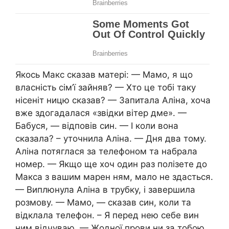
Якось Макс сказав матері: — Мамо, я що
власність сім’ї зайняв? — Хто це тобі таку
нісеніт ницю сказав? — Запитала Аліна, хоча
вже здогадалася «звідки вітер дме». —
Бабуся, — відповів син. — І коли вона
сказала? – уточнила Аліна. — Дня два тому.
Аліна потяглася за телефоном та набрала
номер. — Якщо ще хоч один раз полізете до
Макса з вашим марен ням, мало не здасться.
— Виплюнула Аліна в трубку, і завершила
розмову. — Мамо, — сказав син, коли та
відклала телефон. – Я перед нею себе вин
ним відчуваю. — Жодної прови ни за тобою