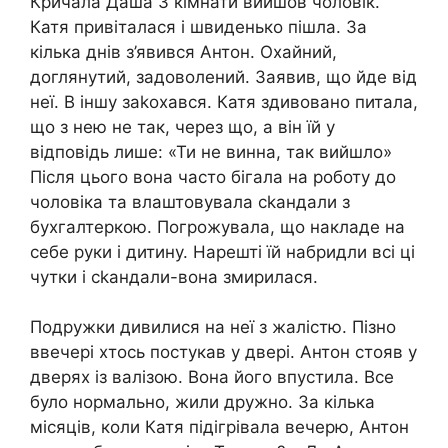
Кричала Даша З кімнати вийшов чоловік.
Катя привіталася і швиденько пішла. За
кілька днів з’явився Антон. Охайний,
доглянутий, задоволений. Заявив, що йде від
неї. В іншу заkохався. Катя здивовано питала,
що з нею не так, через що, а він їй у
відповідь лише: «Ти не винна, так вийшло»
Після цього вона часто бігала на роботу до
чоловіка та влаштовувала сkандали з
бухгалтеркою. Погрожувала, що накладе на
себе руки і дитину. Нарешті їй набридли всі ці
чутки і сkандали-вона змирилася.
Подружки дивилися на неї з жалістю. Пізно
ввечері хтось постукав у двері. Антон стояв у
дверях із валізою. Вона його впустила. Все
було нормально, жили дружно. За кілька
місяців, коли Катя підігрівала вечерю, Антон