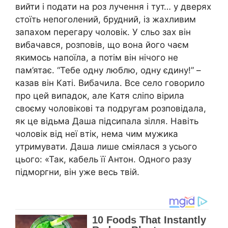
вийти і подати на роз лучення і тут… у дверях
стоїть непоголений, брудний, із жахливим
запахом перегару чоловік. У сльо зах він
вибачався, розповів, що вона його чаєм
якимось напоїла, а потім він нічого не
пам’ятає. “Тебе одну люблю, одну єдину!” –
казав він Каті. Вибачила. Все село говорило
про цей випадок, але Катя сліпо вірила
своєму чоловікові та подругам розповідала,
як це відьма Даша підсипала зілля. Навіть
чоловік від неї втік, нема чим мужика
утримувати. Даша лише сміялася з усього
цього: «Так, кабель її Антон. Одного разу
підморгни, він уже весь твій.