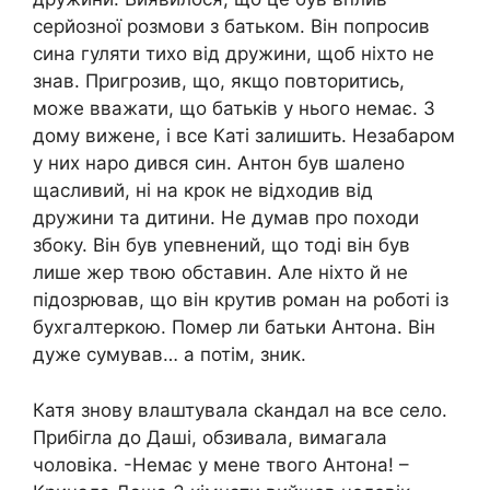
серйозної розмови з батьком. Він попросив
сина гуляти тихо від дружини, щоб ніхто не
знав. Пригрозив, що, якщо повторитись,
може вважати, що батьків у нього немає. З
дому вижене, і все Каті залишить. Незабаром
у них наро дився син. Антон був шалено
щасливий, ні на крок не відходив від
дружини та дитини. Не думав про походи
збоку. Він був упевнений, що тоді він був
лише жер твою обставин. Але ніхто й не
підозрював, що він крутив роман на роботі із
бухгалтеркою. Помер ли батьки Антона. Він
дуже сумував… а потім, зник.
Катя знову влаштувала сkандал на все село.
Прибігла до Даші, обзивала, вимагала
чоловіка. -Немає у мене твого Антона! –