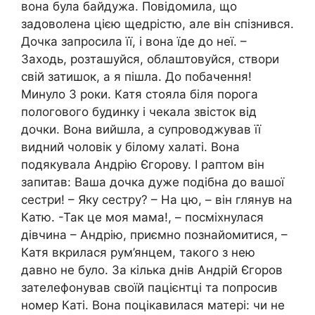
вона була байдужа. Повідомила, що
задоволена цією щедрістю, але він спізнився.
Дочка запросила її, і вона їде до неї. –
Заходь, розташуйся, облаштовуйся, створи
свій затишок, а я пішла. До побачення!
Минуло 3 роки. Катя стояла біля порога
пологового будинку і чекала звісток від
дочки. Вона вийшла, а супроводжував її
видний чоловік у білому халаті. Вона
подякувала Андрію Єгорову. І раптом він
запитав: Ваша дочка дуже подібна до вашої
сестри! – Яку сестру? – На цю, – він глянув на
Катю. -Так це моя мама!, – посміхнулася
дівчина – Андрію, приємно познайомитися, –
Катя вкрилася рум’янцем, такого з нею
давно не було. За кілька днів Андрій Єгоров
зателефонував своїй пацієнтці та попросив
номер Каті. Вона поцікавилася матері: чи не