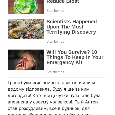
Гроші були-жив зі мною, а як скінчилися-
додому відправила. Буду я ще за ним
доглядати! Катя всі ці чутки чула, але була
впевнена у своєму чоловікові. Та й Антон
став розсудливим, все в будинок, для
дружини. Виявилося, що це був вплив