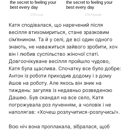
Катя сподівалася, що наречений після
весілля втихомириться, стане зразковим
сім’янином. Та й у селі, де всі один одного
знають, не наважиться зайвого зробити, хоч
він і любив суспільство жіночої статі.
Довгоочікуване весілля пройшло чудово,
Катя була щаслива. Спочатку все було добре:
Антон із роботи приходив додому і з дому
йшов на роботу. Але якось він зник на
тиждень: загуляв із недавньо розведеною
Дашею. Був скандал на все село, Катя
погрожувала роз лученням, а чоловік і не
наполягав: «Хочеш розлучитися-розлучись!».
Всю ніч вона проnлакала, зібралася, щоб