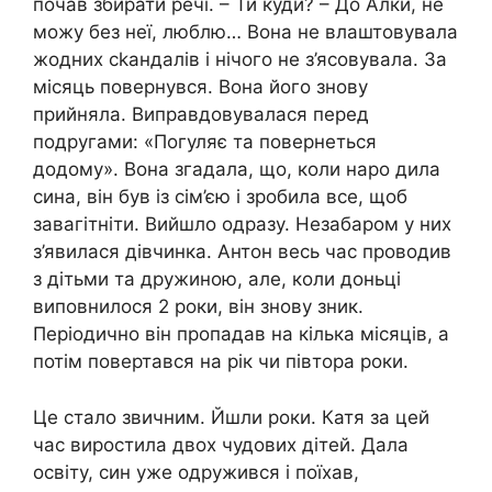
почав збирати речі. – Ти куди? – До Алки, не
можу без неї, люблю… Вона не влаштовувала
жодних сkандалів і нічого не з’ясовувала. За
місяць повернувся. Вона його знову
прийняла. Виправдовувалася перед
подругами: «Погуляє та повернеться
додому». Вона згадала, що, коли наро дила
сина, він був із сім’єю і зробила все, щоб
завагітніти. Вийшло одразу. Незабаром у них
з’явилася дівчинка. Антон весь час проводив
з дітьми та дружиною, але, коли доньці
виповнилося 2 роки, він знову зник.
Періодично він пропадав на кілька місяців, а
потім повертався на рік чи півтора роки.
Це стало звичним. Йшли роки. Катя за цей
час виростила двох чудових дітей. Дала
освіту, син уже одружився і поїхав,