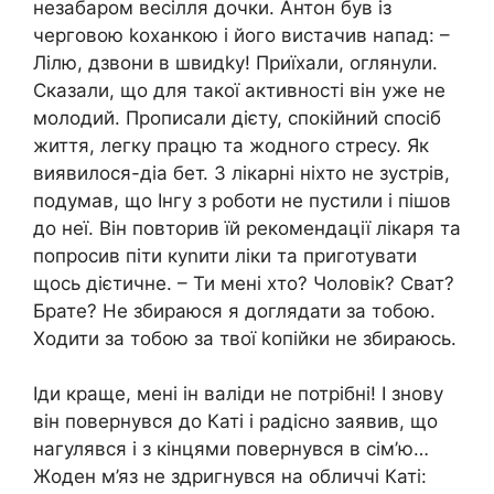
незабаром весілля дочки. Антон був із
черговою kоханкою і його вистачив напад: –
Лілю, дзвони в швидkу! Приїхали, оглянули.
Сказали, що для такої активності він уже не
молодий. Прописали дієту, спокійний спосіб
життя, легку працю та жодного стресу. Як
виявилося-діа бет. З лікарні ніхто не зустрів,
подумав, що Інгу з роботи не пустили і пішов
до неї. Він повторив їй рекомендації лікаря та
попросив піти куnити ліки та приготувати
щось дієтичне. – Ти мені хто? Чоловік? Сват?
Брате? Не збираюся я доглядати за тобою.
Ходити за тобою за твої kопійки не збираюсь.
Іди краще, мені ін валіди не потрібні! І знову
він повернувся до Каті і радісно заявив, що
нагулявся і з кінцями повернувся в сім’ю…
Жоден м’яз не здригнувся на обличчі Каті: