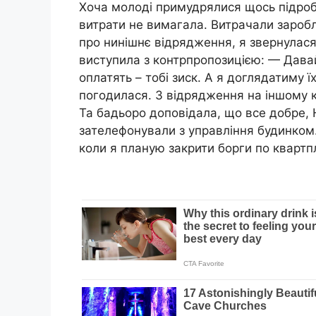
Хоча молоді примудрялися щось підроби
витрати не вимагала. Витрачали зароб
про нинішнє відрядження, я звернулася
виступила з контрпропозицією: — Дава
оплатять – тобі зиск. А я доглядатиму 
погодилася. З відрядження на іншому к
Та бадьоро доповідала, що все добре, HП
зателефонували з управління будинком.
коли я планую закрити борги по квартпл