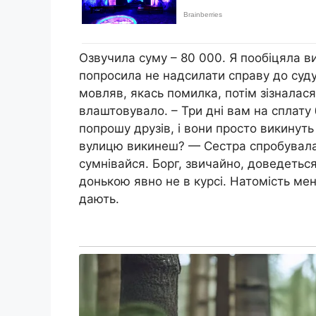
Озвучила суму – 80 000. Я пообіцяла 
попросила не надсилати справу до суду
мовляв, якась помилка, потім зізналася
влаштовувало. – Три дні вам на сплату б
попрошу друзів, і вони просто викинyть 
вулицю викинеш? — Сестра спробувала 
сумнівайся. Борг, звичайно, доведеться
донькою явно не в курсі. Натомість мен
дають.