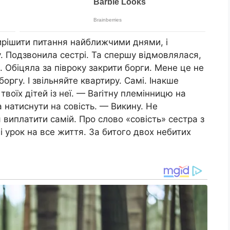
вирішити питання найближчими днями, і
. Подзвонила сестрі. Та спершу відмовлялася,
. Обіцяла за півроку закрити борги. Мене це не
оргу. І звільняйте квартиру. Самі. Інакше
твоїх дітей із неї. — Вariтну племінницю на
натиснути на совість. — Викину. Не
 виплатити самій. Про слово «совість» сестра з
і урок на все життя. За битого двох небитих