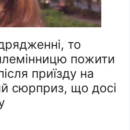
ідрядженні, то
 племінницю пожити
після приїзду на
й сюрприз, що досі
у