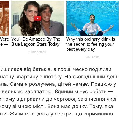
ишилася від батьків, а гроші чесно поділили
натну квартиру в іпотеку. На сьогоднішній день
ала. Сама я розлучена, дітей немає. Працюю у
і великою зарплатою. Єдиний мінус роботи —
к тому відправили до чергової, закінчення якої
ому зі мною місті. Вона має дочку, Тому, яка
нти. Жили молодята у сестри, що спричинило