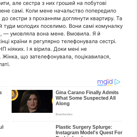
ти, але сестра з них грошей на побутові
лене самі. Коли мене начальство попередило
 до сестри з проханням доглянути квартиру. Та
й туди молодих поселимо. Вони самі комуналку
їх, — умовляла вона мене. Вмовила. Я й
інці країни я регулярно телефонувала сестрі.
 ніяких. І я вірила. Доки мені не
 Жінка, що зателефонувала, поцікавилася,
аті.