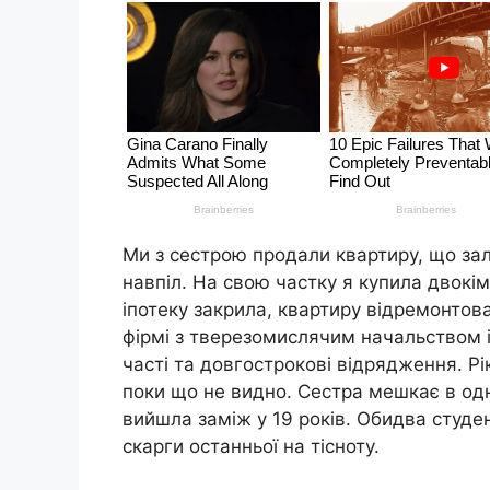
Ми з сестрою продали квартиру, що зал
навпіл. На свою частку я купила двокім
іпотеку закрила, квартиру відремонтов
фірмі з тверезомислячим начальством 
часті та довгострокові відрядження. Рі
поки що не видно. Сестра мешкає в одн
вийшла заміж у 19 років. Обидва студе
скарги останньої на тісноту.